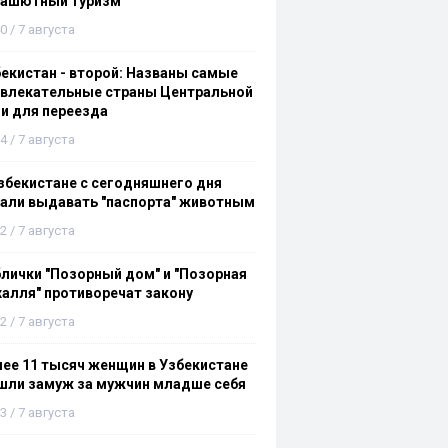
рашютный туризм
0 / 7 августа
екистан - второй: Названы самые
ивлекательные страны Центральной
и для переезда
4 / 7 августа
збекистане с сегодняшнего дня
али выдавать "паспорта" животным
2 / 7 августа
лички "Позорный дом" и "Позорная
алля" противоречат закону
2 / 7 августа
ее 11 тысяч женщин в Узбекистане
шли замуж за мужчин младше себя
3 / 7 августа