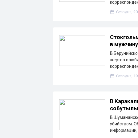
корреспонден
Сегодня, 20
Стокгольм
в мужчину
В Берунийско
жертва влюби
корреспонден
Сегодня, 19
В Каракал
собутыльн
В Шуманайско
убийством. О
информации, 