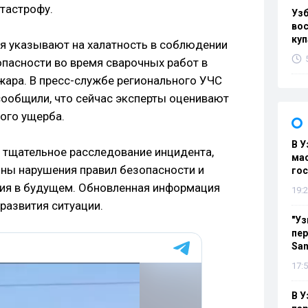
тастрофу.
Уз
вос
куп
я указывают на халатность в соблюдении
пасности во время сварочных работ в
жара. В пресс-службе регионального УЧС
сообщили, что сейчас эксперты оценивают
ого ущерба.
В У
т тщательное расследование инцидента,
мас
ны нарушения правил безопасности и
гос
ия в будущем. Обновленная информация
19:2
развития ситуации.
"Уз
пер
Sa
17:5
В У