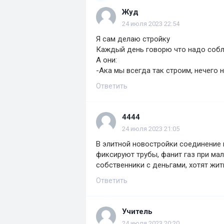
Жуд
24 июля 2023 22:54
Я сам делаю стройку
Каждый день говорю что надо собл
А они:
-Ака мы всегда так строим, нечего 
Ответить
4444
24 июля 2023 21:05
В элитной новостройки соединение 
фиксируют трубы, фанит газ при ма
собственники с деньгами, хотят жит
Ответить
Учитель
24 июля 2023 20:20