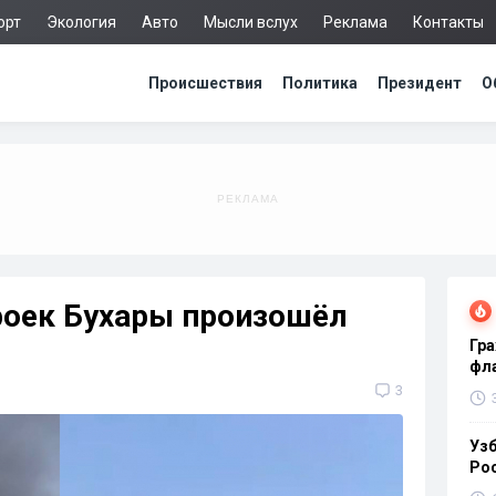
орт
Экология
Авто
Мысли вслух
Реклама
Контакты
Происшествия
Политика
Президент
О
роек Бухары произошёл
Гра
фла
3
Узб
Ро