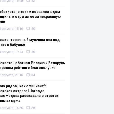
6 августа, 15:08
52
збекистане хоким ворвался в дом
щины и отругал ее за некрасивую
знь
4 августа, 15:16
50
ашкенте пьяный мужчина лез под
тье к бабушке
4 августа, 19:43
40
екистан обогнал Россию и Беларусь
ировом рейтинге благополучия
2 августа, 21:10
34
ою рядом, как официант":
екская актриса Шахзода
аммедова рассказала о строгих
авилах мужа
3 августа, 16:20
28