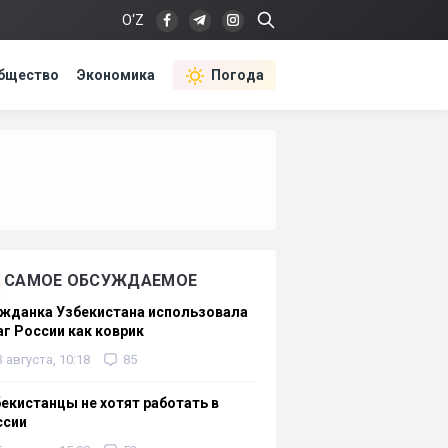
O‘Z
бщество
Экономика
Погода
САМОЕ ОБСУЖДАЕМОЕ
жданка Узбекистана использовала
г России как коврик
3 августа, 10:18
85
екистанцы не хотят работать в
ссии