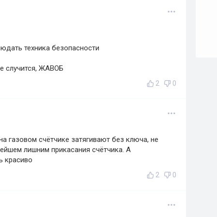
юдать техника безопасности
не случится, ЖАВОБ
2
0
на газовом счётчике затягивают без ключа, не
лейшем лишним прикасания счётчика. А
ь красиво
2
0