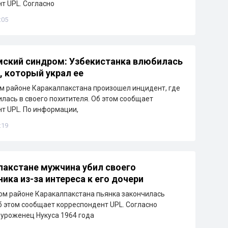
т UPL. Согласно
:05
ский синдром: Узбекистанка влюбилась
, который украл ее
м районе Каракалпакстана произошел инцидент, где
лась в своего похитителя. Об этом сообщает
т UPL. По информации,
:19
пакстане мужчина убил своего
ика из-за интереса к его дочери
м районе Каракалпакстана пьянка закончилась
б этом сообщает корреспондент UPL. Согласно
уроженец Нукуса 1964 года