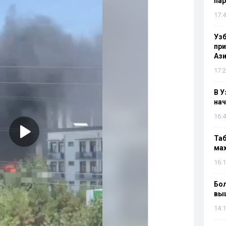
па
17:4
Узб
пр
Ази
17:2
В У
нач
16:4
Таб
мах
16:1
Бол
вы
14:1