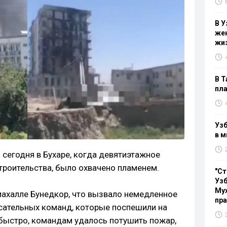
В У
жен
жи
В Т
пла
Узб
в м
л
сегодня в Бухаре, когда девятиэтажное
троительства, было охвачено пламенем.
"Ст
Узб
Мух
махалле Бунедкор, что вызвало немедленное
пр
сательных команд, которые поспешили на
быстро, командам удалось потушить пожар,