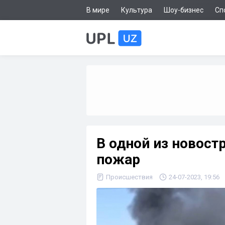
В мире
Культура
Шоу-бизнес
Сп
В одной из новост
пожар
Происшествия
24-07-2023, 19:56