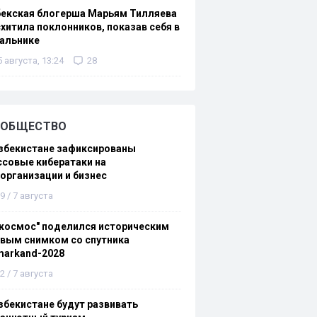
бекская блогерша Марьям Тилляева
хитила поклонников, показав себя в
альнике
5 августа, 13:24
28
ОБЩЕСТВО
збекистане зафиксированы
совые кибератаки на
организации и бизнес
9 / 7 августа
космос" поделился историческим
вым снимком со спутника
markand-2028
2 / 7 августа
збекистане будут развивать