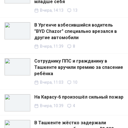
младше себя
Вчера, 14:13
13
В Ургенче взбесившийся водитель
"BYD Chazor" специально врезался в
другие автомобили
Вчера, 11:39
8
Сотруднику ППС и гражданину в
Ташкенте вручили премию за спасение
ребёнка
Вчера, 11:03
10
На Карасу-6 произошёл сильный пожар
Вчера, 10:39
4
В Ташкенте жёстко задержали