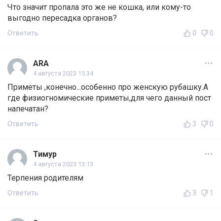
Что значит пропала это же не кошка, или кому-то
выгодно пересадка органов?
Ответить
0
0
ARA
4 августа 2023 15:34
Приметы ,конечно...особенно про женскую рубашку.А
где физиогномические приметы,для чего данный пост
напечатан?
Ответить
3
0
Тимур
4 августа 2023 13:13
Терпения родителям
Ответить
3
1