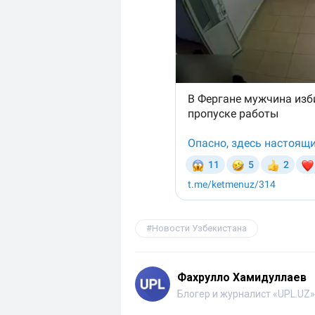
Новости Узбекистана
Фахрулло Хамидуллаев
Блогер и журналист «UPL.UZ»