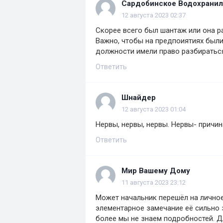
Сардобинское Водохрани
12 августа 2023 02:37
Скорее всего был шантаж или она р
Важно, чтобы на предпоиятиях были
должности имели право разбиратьс
Ответить
Шнайдер
12 августа 2023 01:04
Нервы, нервы, нервы. Нервы- причи
Ответить
Мир Вашему Дому
11 августа 2023 23:12
Может начальник перешёл на личное,
элементарное замечание её сильно з
более мы не знаем подробностей. Дл