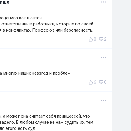
лище
асценила как шантаж.
 ответственные работники, которые по своей
я в конфликтах. Профсоюз или безопасность.
8
2
на многих наших невзгод и проблем
6
0
 а может она считает себя принцессой, что
адело. В любом случае не нам судить их, тем
я этого есть суд.