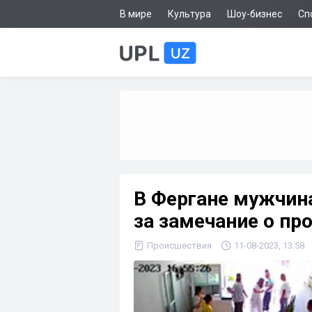
В мире
Культура
Шоу-бизнес
Сп
В Фергане мужчин
за замечание о пр
Происшествия
11-08-2023, 13:58