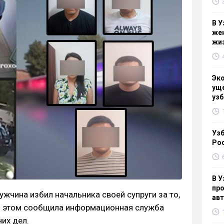
В У
жен
жи
Эк
уще
узб
Узб
Ро
В У
про
ужчина избил начальника своей супруги за то,
ав
Об этом сообщила информационная служба
их дел.