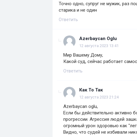
Точно одно, супруг не мужик, раз п
старика и не один
Ответить
Azerbaycan Oglu
12 августа 2023 13:41
Мир Вашему Дому,
Какой суд, сейчас работает само
Ответить
Как То Так
12 августа 2023 21:24
Azerbaycan oglu,
Если бы действительно активно б
прогрессии. Агрессия людей заш
огромный урон здоровью как "лег
Видно, что судей не избивали ник