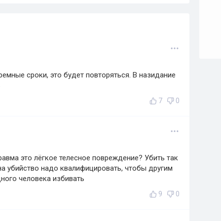
ремные сроки, это будет повторяться. В назидание
ь
7
0
равма это лёгкое телесное повреждение? Убить так
на убийство надо квалифицировать, чтобы другим
ного человека избивать
9
0