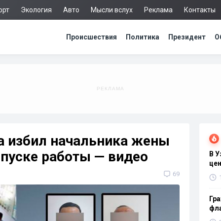
орт
Экология
Авто
Мысли вслух
Реклама
Контакты
Происшествия
Политика
Президент
О
а избил начальника жены
опуске работы — видео
В 
цен
69
Гра
фла