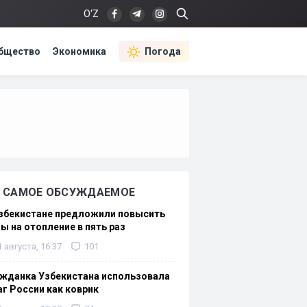
O‘Z
бщество
Экономика
Погода
САМОЕ ОБСУЖДАЕМОЕ
Узбекистане предложили повысить
ы на отопление в пять раз
1 августа, 16:37
101
жданка Узбекистана использовала
г России как коврик