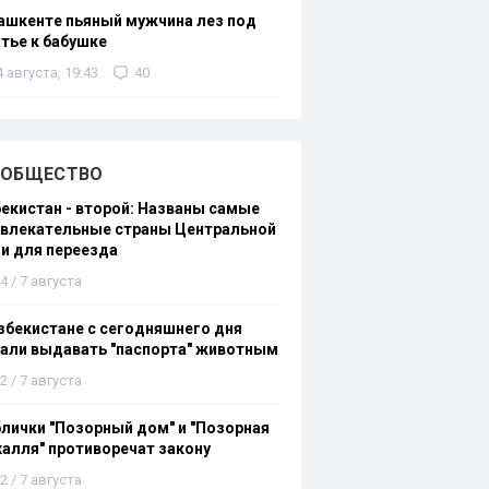
ашкенте пьяный мужчина лез под
тье к бабушке
4 августа, 19:43
40
ОБЩЕСТВО
екистан - второй: Названы самые
ивлекательные страны Центральной
и для переезда
4 / 7 августа
збекистане с сегодняшнего дня
али выдавать "паспорта" животным
2 / 7 августа
лички "Позорный дом" и "Позорная
алля" противоречат закону
2 / 7 августа