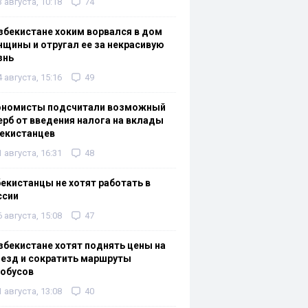
3 августа, 10:18
74
збекистане хоким ворвался в дом
щины и отругал ее за некрасивую
знь
4 августа, 15:16
49
ономисты подсчитали возможный
рб от введения налога на вклады
екистанцев
1 августа, 16:31
48
екистанцы не хотят работать в
ссии
6 августа, 15:08
47
збекистане хотят поднять цены на
езд и сократить маршруты
тобусов
1 августа, 13:08
40