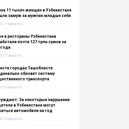
ее 11 тысяч женщин в Узбекистане
шли замуж за мужчин младше себя
3 / 7 августа
е и рестораны Узбекистана
аботали почти 127 трлн сумов за
лгода
2 / 7 августа
ести городах Ташобласти
динально обновят систему
щественного транспорта
0 / 6 августа
суждают: За некоторые нарушения
ители в Узбекистане могут
иться автомобиля на год
3 / 6 августа