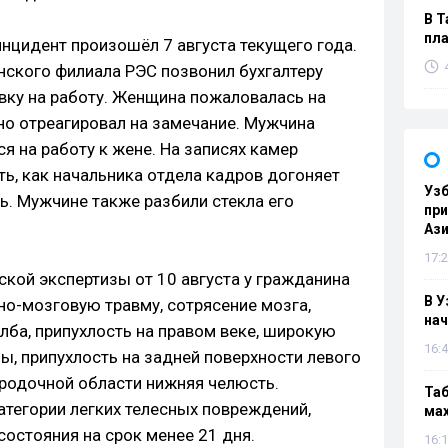
В Т
пла
цидент произошёл 7 августа текущего года.
нского филиала РЭС позвонил бухгалтеру
явку на работу. Женщина пожаловалась на
но отреагировал на замечание. Мужчина
ся на работу к жене. На записях камер
, как начальника отдела кадров догоняет
Узб
ь. Мужчине также разбили стекла его
пр
Ази
17:2
кой экспертизы от 10 августа у гражданина
В У
о-мозговую травму, сотрясение мозга,
нач
лба, припухлость на правом веке, широкую
16:4
ы, припухлость на задней поверхности левого
ородочной области нижняя челюсть.
Таб
атегории легких телесных повреждений,
мах
остояния на срок менее 21 дня.
16:1