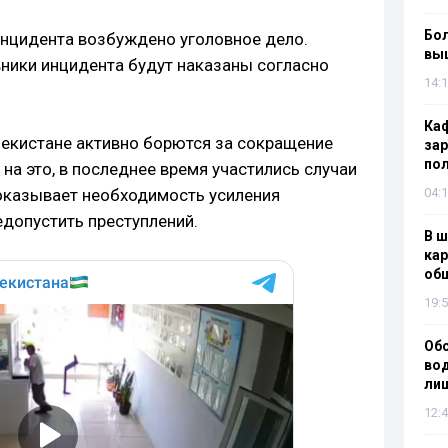
Бол
инцидента возбуждено уголовное дело.
вы
вники инцидента будут наказаны согласно
14:1
Каф
бекистане активно борются за сокращение
зар
по
 на это, в последнее время участились случаи
показывает необходимость усиления
04:1
едопустить преступлений.
В ш
кар
об
19:5
Об
вод
лиш
12:4