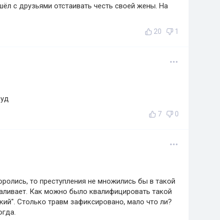
ошёл с друзьями отстаивать честь своей жены. На
20
1
суд
7
0
оролись, то преступления не множились бы в такой
каливает. Как можно было квалифицировать такой
кий". Столько травм зафиксировано, мало что ли?
огда.