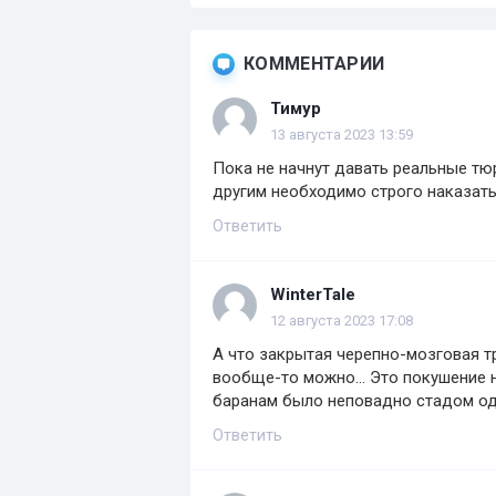
КОММЕНТАРИИ
Тимур
13 августа 2023 13:59
Пока не начнут давать реальные тю
другим необходимо строго наказат
Ответить
WinterTale
12 августа 2023 17:08
А что закрытая черепно-мозговая т
вообще-то можно... Это покушение 
баранам было неповадно стадом од
Ответить