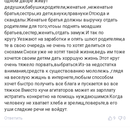
одном дворе живут
дедушки,бабушки,родители,женатые ,неженатые
братья,сестры,из дети,внуки,правнуки.Отсюда и
скандалы.Женатые братья должны выручку отдать
родителям для того,чтоьы поднять моадших
братьев,сестер,женить,отдать замуж.И так по
кругу.Уезжают на заработки и опять шлют родителям,а
те в свою очередь не очень то хотят делиться со
снохами.Снохи уже не хотят такой жизни,ведь им тоже
хочется своим детям дать хорршую жизнь.Этот круг
очень тяжело порвать,выбраться.Из-за недостатка
внимания,средств к существованию мололежь ,глядя
на веселую жищнь в интернете,любым способом
хочет быстро получить все блага и пускается во все
тяжкое.Вместо кучи агитаторов может их зарплату
истратить конкретно на помощь нуждаюшимся.Когда
человеку не хватает хлеба и зрелищ,поверьте,в его
уши сладкие речи не войдут.
Ответить
9
0