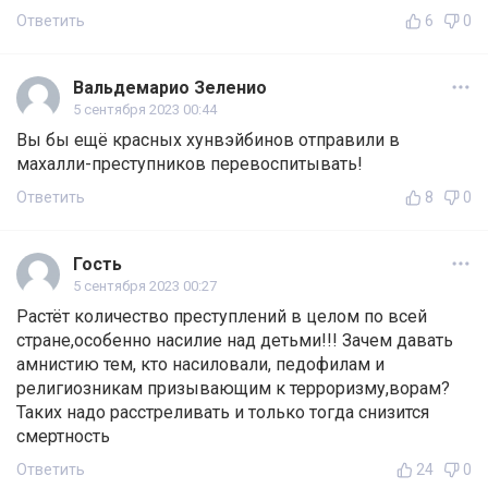
Ответить
6
0
Вальдемарио Зеленио
5 сентября 2023 00:44
Вы бы ещё красных хунвэйбинов отправили в
махалли-преступников перевоспитывать!
Ответить
8
0
Гость
5 сентября 2023 00:27
Растёт количество преступлений в целом по всей
стране,особенно насилие над детьми!!! Зачем давать
амнистию тем, кто насиловали, педофилам и
религиозникам призывающим к терроризму,ворам?
Таких надо расстреливать и только тогда снизится
смертность
Ответить
24
0