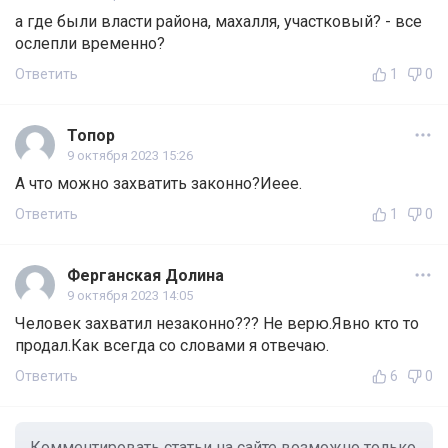
а где были власти района, махалля, участковый? - все
ослепли временно?
Ответить
1
0
Топор
9 октября 2023 15:26
А что можно захватить законно?Иеее.
Ответить
1
0
Ферганская Долина
9 октября 2023 14:05
Человек захватил незаконно??? Не верю.Явно кто то
продал.Как всегда со словами я отвечаю.
Ответить
6
0
Комментировать статьи на сайте возможно только