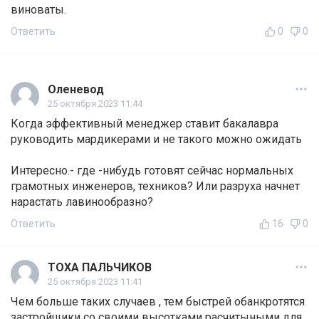
виноваты.
Ответить
0
0
Оленевод
25 октября 2023 11:44
Когда эффективный менеджер ставит бакалавра
руководить мардикерами и не такого можно ожидать
Интересно.- где -нибудь готовят сейчас нормальных
грамотных инженеров, техников? Или разруха начнет
нарастать лавинообразно?
Ответить
16
0
ТОХА ПАЛЬЧИКОВ
25 октября 2023 11:41
Чем больше таких случаев , тем быстрей обанкротятся
застройщики со своими высотками расчитыными для