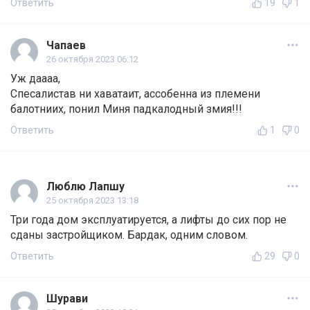
Ответить
19
1
Чапаев
26 октября 2023 06:12
Уж даааа,
Спесалистав ни хаватаит, ассобенна из племени
балотниих, понил Миня падкалодный змия!!!
Ответить
1
0
Люблю Лапшу
25 октября 2023 13:18
Три года дом эксплуатируется, а лифты до сих пор не
сданы застройщиком. Бардак, одним словом.
Ответить
29
0
Шурави