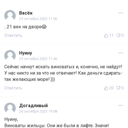
Васёк
25 октября 2023 11:50
...21 век на дворе😱
Ответить
11
0
Нуину
25 октября 2023 11:46
Сейчас начнут искать виноватых и, конечно, не найдут!
У нас никто ни за что не отвечает! Как деньги сдирать-
так желающих море!:)))
Ответить
20
0
Догадливый
26 октября 2023 19:08
Нуину,
Виноваты жильцы. Они же были в лифте. Значит