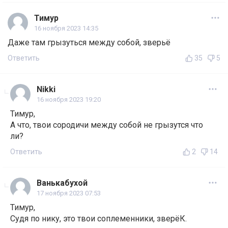
Тимур
16 ноября 2023 14:35
Даже там грызуться между собой, зверьё
Ответить
35
5
Nikki
16 ноября 2023 19:20
Тимур,
А что, твои сородичи между собой не грызутся что
ли?
Ответить
2
14
Baнькабухой
17 ноября 2023 07:53
Тимур,
Судя по нику, это твои соплеменники, зверёК.