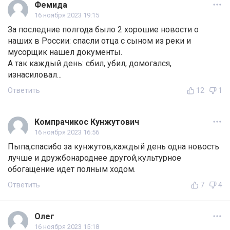
Фемида
16 ноября 2023 19:15
За последние полгода было 2 хорошие новости о
наших в России: спасли отца с сыном из реки и
мусорщик нашел документы.
А так каждый день: сбил, убил, домогался,
изнасиловал...
Ответить
12
1
Компрачикос Кунжутович
16 ноября 2023 16:56
Пыпа,спасибо за кунжутов,каждый день одна новость
лучше и дружбонароднее другой,культурное
обогащение идет полным ходом.
Ответить
7
4
Олег
16 ноября 2023 15:18