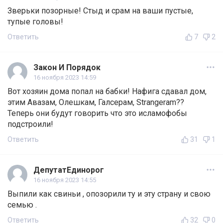
Зверьки позорные! Стыд и срам на ваши пустые,
тупые головы!
Ответить
7
2
Закон И Порядок
16 ноября 2023 14:59
Вот хозяин дома попал на бабки! Нафига сдавал дом,
этим Авазам, Oлешкам, Галсерам, Strangeram??
Теперь они будут говорить что это исламофобы
подстроили!
Ответить
31
1
ДепутатЕдинорог
16 ноября 2023 14:55
Выпили как свиньи , опозорили ту и эту страну и свою
семью .
Ответить
32
0