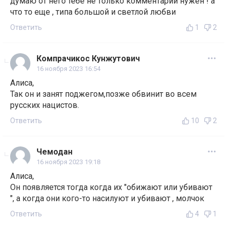
думаю от него тебе не только комментарий нужен ! а
что то еще , типа большой и светлой любви
Ответить
1
2
Компрачикос Кунжутович
16 ноября 2023 16:54
Алиса,
Так он и занят поджегом,позже обвинит во всем
русских нацистов.
Ответить
10
2
Чемодан
16 ноября 2023 19:18
Алиса,
Он появляется тогда когда их "обижают или убивают
", а когда они кого-то насилуют и убивают , молчок
Ответить
4
1