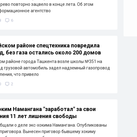
рево повторно зацвело в конце лета. Об этом
формационное агентство
8
6
йском районе спецтехника повредила
д, без газа остались около 200 домов
ом районе города Ташкента возле школы №351 на
д грузовой автомобиль задел надземный газопровод
ления, что привело
0
2
ким Намангана "заработал" за свои
ния 11 лет лишения свободы
бщали о деле экс-хокима Намангана. Опубликованы
приговора. Вынесен приговор бывшему хокиму