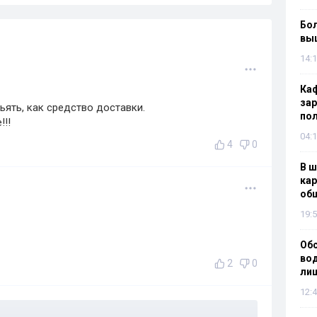
Бол
вы
14:1
Каф
зар
ьять, как средство доставки.
по
!!!
04:1
4
0
В ш
кар
об
19:5
Об
вод
2
0
лиш
12:4