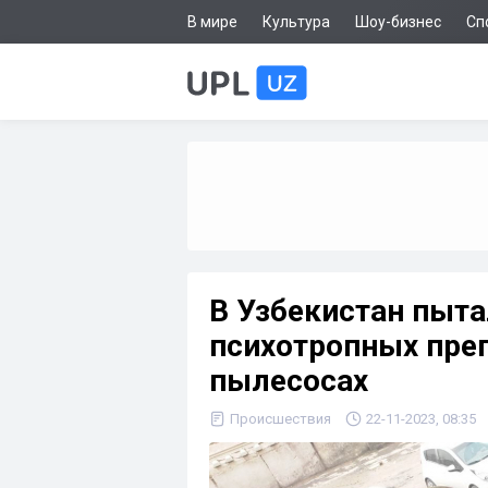
В мире
Культура
Шоу-бизнес
Сп
В Узбекистан пыта
психотропных преп
пылесосах
Происшествия
22-11-2023, 08:35