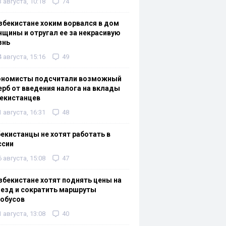
3 августа, 10:18
74
збекистане хоким ворвался в дом
щины и отругал ее за некрасивую
знь
4 августа, 15:16
49
ономисты подсчитали возможный
рб от введения налога на вклады
екистанцев
1 августа, 16:31
48
екистанцы не хотят работать в
ссии
6 августа, 15:08
47
збекистане хотят поднять цены на
езд и сократить маршруты
тобусов
1 августа, 13:08
40