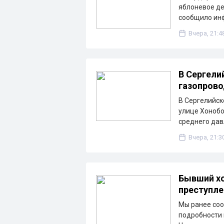
яблоневое де
сообщило ин
Вчера, 21:4
В Сергели
газопрово
В Сергелийск
улице Хонобо
среднего дав
Вчера, 21:3
Бывший хо
преступле
Мы ранее соо
подробности 