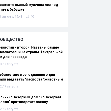
ашкенте пьяный мужчина лез под
тье к бабушке
4 августа, 19:43
40
ОБЩЕСТВО
екистан - второй: Названы самые
ивлекательные страны Центральной
и для переезда
4 / 7 августа
збекистане с сегодняшнего дня
али выдавать "паспорта" животным
2 / 7 августа
лички "Позорный дом" и "Позорная
алля" противоречат закону
2 / 7 августа