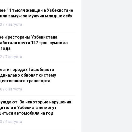
ее 11 тысяч женщин в Узбекистане
шли замуж за мужчин младше себя
3 / 7 августа
е и рестораны Узбекистана
аботали почти 127 трлн сумов за
лгода
2 / 7 августа
ести городах Ташобласти
динально обновят систему
щественного транспорта
0 / 6 августа
суждают: За некоторые нарушения
ители в Узбекистане могут
иться автомобиля на год
3 / 6 августа