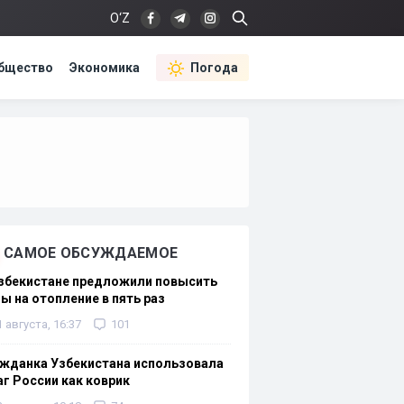
O‘Z
бщество
Экономика
Погода
САМОЕ ОБСУЖДАЕМОЕ
Узбекистане предложили повысить
ы на отопление в пять раз
1 августа, 16:37
101
жданка Узбекистана использовала
г России как коврик