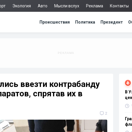
орт
Экология
Авто
Мысли вслух
Реклама
Контакты
Происшествия
Политика
Президент
О
лись ввезти контрабанду
аратов, спрятав их в
В 
цен
2
Гра
фла