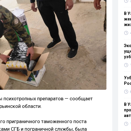
В У
жен
жи
Эк
уще
узб
Узб
Ро
ы психотропных препаратов — сообщает
В У
рьинской области.
про
ав
о приграничного таможенного поста
ками СГБ и пограничной службы, была