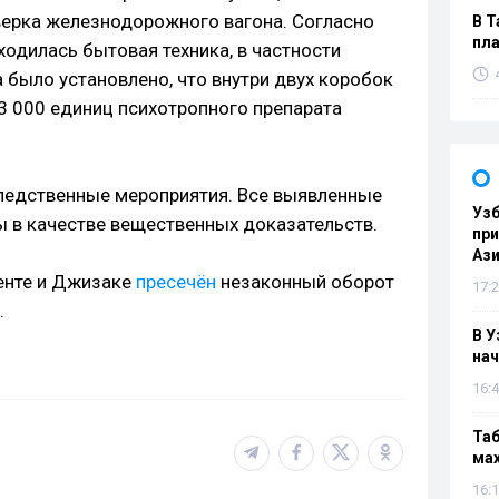
верка железнодорожного вагона. Согласно
В Т
пла
одилась бытовая техника, в частности
 было установлено, что внутри двух коробок
3 000 единиц психотропного препарата
ледственные мероприятия. Все выявленные
Узб
 в качестве вещественных доказательств.
пр
Ази
енте и Джизаке
пресечён
незаконный оборот
17:2
.
В У
нач
16:4
Таб
мах
16:1