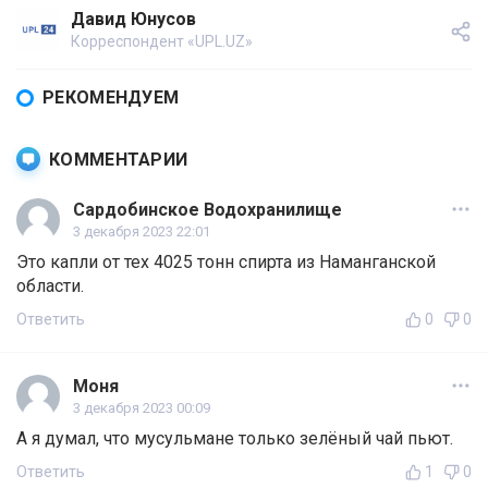
Давид Юнусов
Корреспондент «UPL.UZ»
РЕКОМЕНДУЕМ
КОММЕНТАРИИ
Сардобинское Водохранилище
3 декабря 2023 22:01
Это капли от тех 4025 тонн спирта из Наманганской
области.
Ответить
0
0
Моня
3 декабря 2023 00:09
А я думал, что мусульмане только зелёный чай пьют.
Ответить
1
0