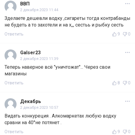
ВВП
2 декабря 2023 11:44
Зделаете дешевли водку ,сигареты тогда контрабанды
не будеть а то захотели и на х,,, сестьь и рыбку сесть
Ответить
9
0
Galser23
2 декабря 2023 11:39
Теперь наверное всё "уничтожат"... Через свои
магазины
Ответить
8
0
Декабрь
2 декабря 2023 10:57
Видать конкуреция . Алкомаркетах любую водку
сравни на 40°не потянет .
Ответить
9
0