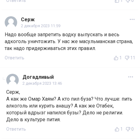
Ответить
1
0
Серж
2 декабря 2023 11:59
Надо вообще запретить водку выпускать и весь
адкоголь уничтожить. У нас же масульманская страна,
так надо придерживаться этих правил.
Ответить
1
11
Догадливый
2 декабря 2023 13:46
Серж,
А как же Омар Хаям? А кто пил буза? Что лучше: пить
алкоголь или курить анашу? А как же Отабек,
который вдрызг напился бузы? Дело не религии.
Дело в культуре пития.
Ответить
1
0