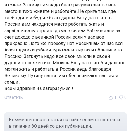
и смете..За кинуться.надо благоразумно,знать свое
место и тихо живите и работайте..Не срите там, где
хлеб едите и будьте благодарны Богу ,за то что в
России вам находится место работать жить и
зарабатывать, строите дома в своем Узбекистане за
счёт дохода с великой России..если у вас все
прекрасно ,чего же проходу нет Россиянам от нас вся
Азия.таджики узбеки туркмены киргизы.облепили то
Россию .Заткнуть надо все свои мысли в своей
дурной голове и тихо Молясь Богу за то чтоб и дальше
могли жить и работать в России.ведь благодаря
Великому Путину наши там обеспечивают нас свои
семьи .
Всем здравия и благоразумия !
Ответить
1
0
Комментировать статьи на сайте возможно только
в течении
30
дней со дня публикации.