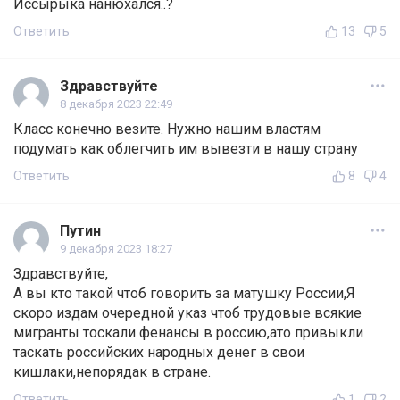
Иссырыка нанюхался..?
Ответить
13
5
Здравствуйте
8 декабря 2023 22:49
Класс конечно везите. Нужно нашим властям
подумать как облегчить им вывезти в нашу страну
Ответить
8
4
Путин
9 декабря 2023 18:27
Здравствуйте,
А вы кто такой чтоб говорить за матушку России,Я
скоро издам очередной указ чтоб трудовые всякие
мигранты тоскали фенансы в россию,ато привыкли
таскать российских народных денег в свои
кишлаки,непорядак в стране.
Ответить
1
2