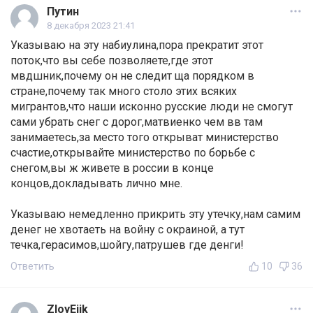
Путин
8 декабря 2023 21:41
Указываю на эту набиулина,пора прекратит этот
поток,что вы себе позволяете,где этот
мвдшник,почему он не следит ща порядком в
стране,почему так много столо этих всяких
мигрантов,что наши исконно русские люди не смогут
сами убрать снег с дорог,матвиенко чем вв там
занимаетесь,за место того открыват министерство
счастие,открывайте министерство по борьбе с
снегом,вы ж живете в россии в конце
концов,докладывать лично мне.
Указываю немедленно прикрить эту утечку,нам самим
денег не хвотаеть на войну с окраиной, а тут
течка,герасимов,шойгу,патрушев где денги!
Ответить
10
36
ZloyEjik