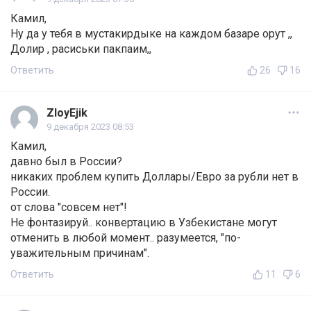
Камил,
Ну да у тебя в мустакирдыке на каждом базаре орут ,,
Долир , расиськи пакпаим,,
Ответить
26
16
ZloyEjik
9 декабря 2023 08:53
Камил,
давно был в России?
никаких проблем купить Доллары/Евро за рубли нет в
России.
от слова "совсем нет"!
Не фонтазируй.. конвертацию в Узбекистане могут
отменить в любой момент.. разумеется, "по-
уважительным причинам".
Ответить
11
6