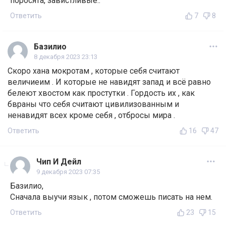
поросята, завистливые..
Ответить
7
8
Базилио
8 декабря 2023 23:13
Скоро хана мокротам , которые себя считают
величиеим . И которые не навидят запад и всё равно
белеют хвостом как простутки . Гордость их , как
бвраны что себя считают цивилизованным и
ненавидят всех кроме себя , отбросы мира .
Ответить
16
47
Чип И Дейл
9 декабря 2023 07:35
Базилио,
Сначала выучи язык , потом сможешь писать на нем.
Ответить
23
15