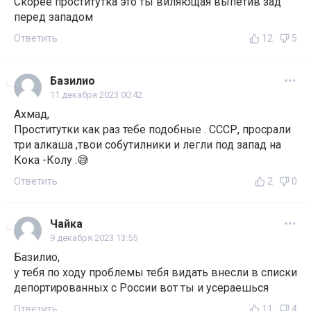
Скорее проститутка это ты виляющая выпетив зад
перед западом
Ответить
12
5
Базилио
11 декабря 2023 00:42
Ахмад,
Проститутки как раз тебе подобные . СССР, просрали
три алкаша ,твои собутилники и легли под запад на
Кока -Колу .😅
Ответить
2
0
Чайка
9 декабря 2023 13:55
Базилио,
у тебя по ходу проблемы тебя видать внесли в списки
депортированных с России вот ты и усераешься
Ответить
11
4