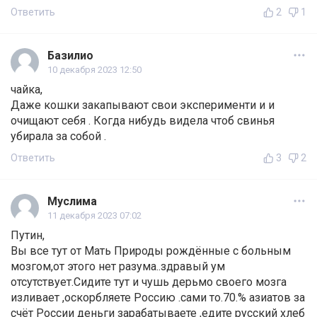
Ответить
2
1
Базилио
10 декабря 2023 12:50
чайка,
Даже кошки закапывают свои эксперименти и и
очищают себя . Когда нибудь видела чтоб свинья
убирала за собой .
Ответить
3
2
Муслима
11 декабря 2023 07:02
Путин,
Вы все тут от Мать Природы рождённые с больным
мозгом,от этого нет разума..здравый ум
отсутствует.Сидите тут и чушь дерьмо своего мозга
изливает ,оскорбляете Россию .сами то.70.% азиатов за
счёт России деньги зарабатываете ,едите русский хлеб