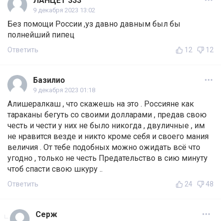
ЛАНЦЕТ 333
9 декабря 2023 13:02
Без помощи России ,уз давно давным был бы
полнейший пипец
Ответить
12
12
Базилио
9 декабря 2023 01:18
Алишералкаш , что скажешь на это . Россияне как
тараканы бегуть со своими долларами , предав свою
честь и чести у них не было никогда , двуличные , им
не нравится везде и никто кроме себя и своего мания
величия . От тебе подобных можно ожидать всё что
угодно , только не честь Предательство в сию минуту
чтоб спасти свою шкуру ..
Ответить
24
48
Серж