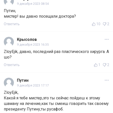
9 декабря 2023 08:54
Путин,
мистер! вы давно посещали доктора?
Ответить
10
2
Крысолов
9 декабря 2023 16:35
ZloyEjik, давно, последний раз пластического хирурга. А
шо?
Ответить
1
2
Путин
9 декабря 2023 17:17
ZloyEjik,
Какой я тебе мистер,это ты сейчас пойдеш к этому
шаману на лечение,как ты смеиш говорить так своему
президенту Путину,ты русафоб.