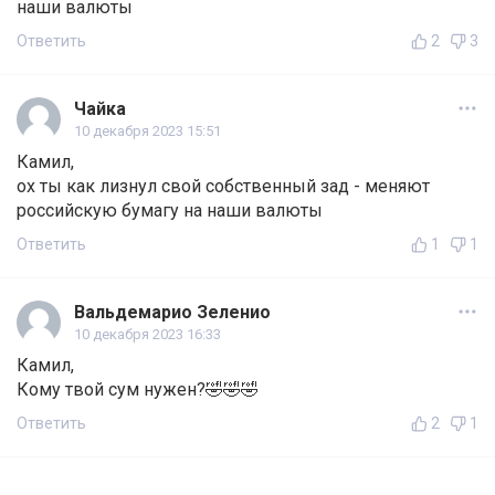
наши валюты
Ответить
2
3
Чайка
10 декабря 2023 15:51
Камил,
ох ты как лизнул свой собственный зад - меняют
российскую бумагу на наши валюты
Ответить
1
1
Вальдемарио Зеленио
10 декабря 2023 16:33
Камил,
Кому твой сум нужен?🤣🤣🤣
Ответить
2
1