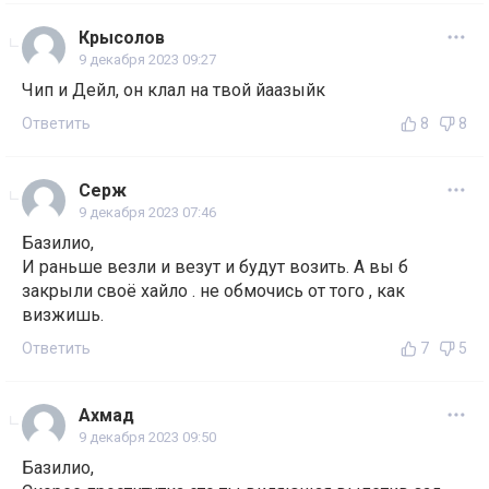
Крысолов
9 декабря 2023 09:27
Чип и Дейл, он клал на твой йаазыйк
Ответить
8
8
Серж
9 декабря 2023 07:46
Базилио,
И раньше везли и везут и будут возить. А вы б
закрыли своё хайло . не обмочись от того , как
визжишь.
Ответить
7
5
Ахмад
9 декабря 2023 09:50
Базилио,