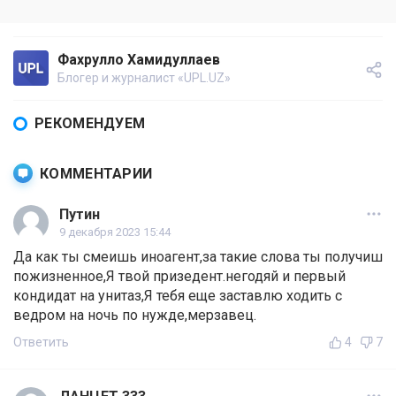
Фахрулло Хамидуллаев
Блогер и журналист «UPL.UZ»
РЕКОМЕНДУЕМ
КОММЕНТАРИИ
Путин
9 декабря 2023 15:44
Да как ты смеишь иноагент,за такие слова ты получиш
пожизненное,Я твой призедент.негодяй и первый
кондидат на унитаз,Я тебя еще заставлю ходить с
ведром на ночь по нужде,мерзавец.
Ответить
4
7