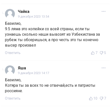
Чайка
9 декабря 2023 13:54
Базилио,
9.5 ляма это копейки со всей страны, если ты
узнаешь сколько наши вывозят из Узбекистана за
рубеж ты обсеришься, а про честь это ты конечно
высер произвел
Ответить
7
5
Яша
9 декабря 2023 14:17
Базилио,
Котяра ты за всех то не отвечай,есть и патриоты
россияне.
Ответить
10
7