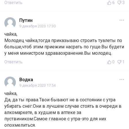
Ответить
6
3
Путин
9 декабря 2023 17:30
чайка,
Молодец чайка,тогда приказываю строить туалеты по
больше,чтоб этим приежим насрать по гуще.Вы будети
у меня министром здраваохранение.Вы молодец.
Ответить
0
1
Водка
9 декабря 2023 17:54
чайка,
Да, да ты права.Твои бывают не в состоянии с утра
убирать снег.Они в лучшем случае стоять в очереди в
алкомаркете, в худшем в аптеке за
пуствиником.Самое главное с утра-это для них
опохмелиться.