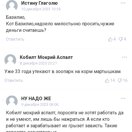
Истину Глаголю
10 декабря 2023 10:54
Базилио,
Кот Базилио,надоело милостыню просить,чужие
деньги считаешь?
Ответить
4
4
Кобилт Мокрий Аспалт
8 декабря 2023 23:27
Уже 33 года утекают в зоопарк на корм мартышкам.
Ответить
14
16
НУ НАДО ЖЕ
9 декабря 2023 06:06
Кобилт мокрий аспалт, поросята не хотят работать да
и не умеют, им лишь бы нажраться. А если кто
работает и зарабатывает их грызет зависть. Такие