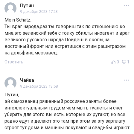
Путин
9 декабря 2023 17:23
Mein Schatz,
Ты враг народа,раз ты говориш так по отношению ко
мне,это зеленский тебя с толку сбил,ты иноагент и враг
великого русского народа.Пойдеш в окопы,на
восточный фронт или встретишся с этим рашнтрахом
на дельфине,мерзавец.
Ответить
0
1
Чайка
9 декабря 2023 13:58
Путин,
эй самозванец ряженный россияне заняты более
интеллектуальным трудом чем мыть туалеты и снег
убирать для этого вы есть, которые их ругают, но все
равно едут и делают это там при этом за эту зарплату
строят тут дома и машины покупают и свадьбы играют