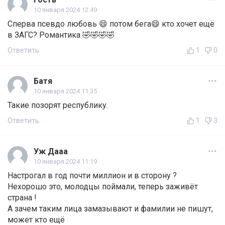
10 января 2024 12:49
Сперва псевдо любовь 😄 потом бега😄 кто хочет ещё
в ЗАГС? Романтика 🤣🤣🤣🤣
Ответить
1
0
Батя
10 января 2024 11:35
Такие позорят республику.
Ответить
1
3
Уж Дааа
10 января 2024 11:19
Настрогал в год почти миллион и в сторону ?
Нехорошо это, молодцы поймали, теперь заживёт
страна !
А зачем таким лица замазывают и фамилии не пишут,
может кто ещё