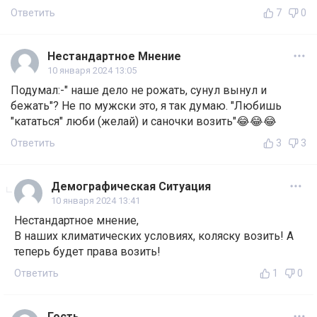
Ответить
7
0
Нестандартное Мнение
10 января 2024 13:05
Подумал:-" наше дело не рожать, сунул вынул и
бежать"? Не по мужски это, я так думаю. "Любишь
"кататься" люби (желай) и саночки возить"😂😂😂
Ответить
3
3
Демографическая Ситуация
10 января 2024 13:41
Нестандартное мнение,
В наших климатических условиях, коляску возить! А
теперь будет права возить!
Ответить
1
0
Гость