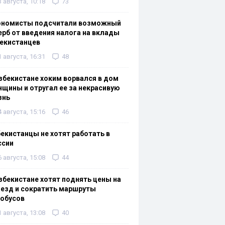
3 августа, 10:18
73
ономисты подсчитали возможный
рб от введения налога на вклады
екистанцев
1 августа, 16:31
48
збекистане хоким ворвался в дом
щины и отругал ее за некрасивую
знь
4 августа, 15:16
46
екистанцы не хотят работать в
ссии
6 августа, 15:08
44
збекистане хотят поднять цены на
езд и сократить маршруты
тобусов
1 августа, 13:08
40