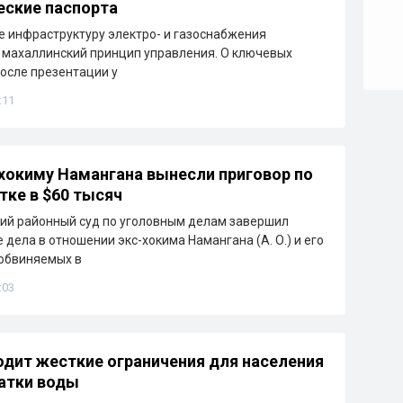
еские паспорта
е инфраструктуру электро- и газоснабжения
 махаллинский принцип управления. О ключевых
осле презентации у
:11
окиму Намангана вынесли приговор по
тке в $60 тысяч
ий районный суд по уголовным делам завершил
 дела в отношении экс-хокима Намангана (А. О.) и его
обвиняемых в
:03
одит жесткие ограничения для населения
ватки воды