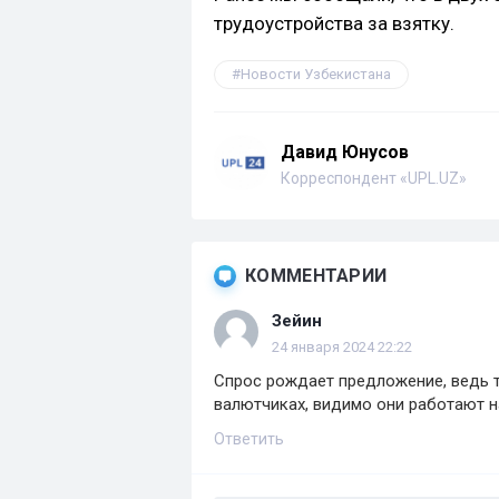
трудоустройства за взятку.
Новости Узбекистана
Давид Юнусов
Корреспондент «UPL.UZ»
КОММЕНТАРИИ
Зейин
24 января 2024 22:22
Спрос рождает предложение, ведь т
валютчиках, видимо они работают н
Ответить