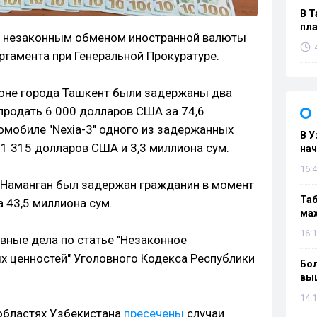
В Т
пла
я незаконным обменом иностранной валюты
тамента при Генеральной Прокуратуре.
йоне города Ташкент были задержаны два
продать 6 000 долларов США за 74,6
томобиле "Nexia-3" одного из задержанных
В У
1 315 долларов США и 3,3 миллиона сум.
нач
16:4
 Наманган был задержан гражданин в момент
Таб
 43,5 миллиона сум.
мах
16:1
вные дела по статье "Незаконное
х ценностей" Уголовного Кодекса Республики
Бол
вы
14:1
 областях Узбекистана
пресечены
случаи