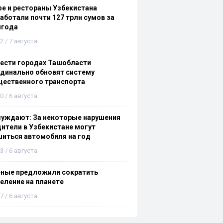
е и рестораны Узбекистана
аботали почти 127 трлн сумов за
лгода
2 / 7 августа
ести городах Ташобласти
динально обновят систему
щественного транспорта
0 / 6 августа
суждают: За некоторые нарушения
ители в Узбекистане могут
иться автомобиля на год
3 / 6 августа
еные предложили сократить
еление на планете
7 / 6 августа