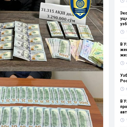
Эк
уще
узб
В У
жен
жи
Узб
Ро
В У
про
ав