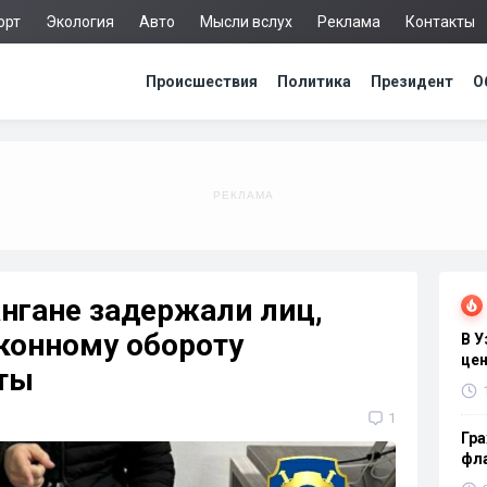
орт
Экология
Авто
Мысли вслух
Реклама
Контакты
Происшествия
Политика
Президент
О
нгане задержали лиц,
конному обороту
В 
цен
ты
1
Гра
фла