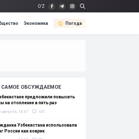
O‘Z
бщество
Экономика
Погода
САМОЕ ОБСУЖДАЕМОЕ
Узбекистане предложили повысить
ы на отопление в пять раз
1 августа, 16:37
101
жданка Узбекистана использовала
г России как коврик