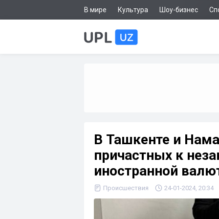
В мире
Культура
Шоу-бизнес
Сп
В Ташкенте и Нама
причастных к неза
иностранной валю
Происшествия
24-01-2024, 20:34