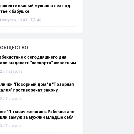
ашкенте пьяный мужчина лез под
тье к бабушке
4 августа, 19:43
40
ОБЩЕСТВО
збекистане с сегодняшнего дня
али выдавать "паспорта" животным
2 / 7 августа
лички "Позорный дом" и "Позорная
алля" противоречат закону
2 / 7 августа
ее 11 тысяч женщин в Узбекистане
шли замуж за мужчин младше себя
3 / 7 августа