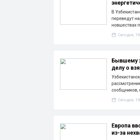
энергетич
В Узбекистан
переведут на
новшествах п
Сегодня, 19
Бывшему х
делу о взя
Узбекистанск
рассмотрение
сообщников, 
Сегодня, 19
Европа вв
из-за нех