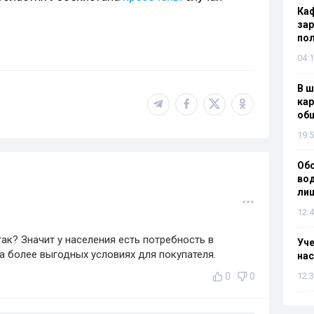
Каф
зар
по
04:1
В ш
кар
об
19:5
Об
вод
лиш
12:4
ак? Значит у населения есть потребность в
Уч
а более выгодных условиях для покупателя.
нас
0
0
12:3