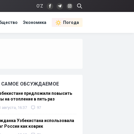
O‘Z
бщество
Экономика
Погода
САМОЕ ОБСУЖДАЕМОЕ
Узбекистане предложили повысить
ы на отопление в пять раз
1 августа, 16:37
97
жданка Узбекистана использовала
г России как коврик