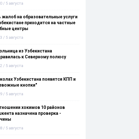
0 / 5 августа
 жалоб на образовательные услуги
збекистане приходится на частные
ебные центры
3 / 5 августа
льница из Узбекистана
равилась к Северному полюсу
2 / 5 августа
колах Узбекистана появятся КПП и
евожные кнопки"
9 / 5 августа
тношении хокимов 10 районов
кента назначена проверка -
ичины
8 / 5 августа