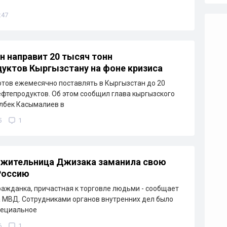
:47
н направит 20 тысяч тонн
уктов Кыргызстану на фоне кризиса
отов ежемесячно поставлять в Кыргызстан до 20
ефтепродуктов. Об этом сообщил глава кыргызского
лбек Касымалиев в
5
1
 жительница Джизака заманила свою
Россию
ажданка, причастная к торговле людьми - сообщает
 МВД. Сотрудниками органов внутренних дел было
пециальное
6
1