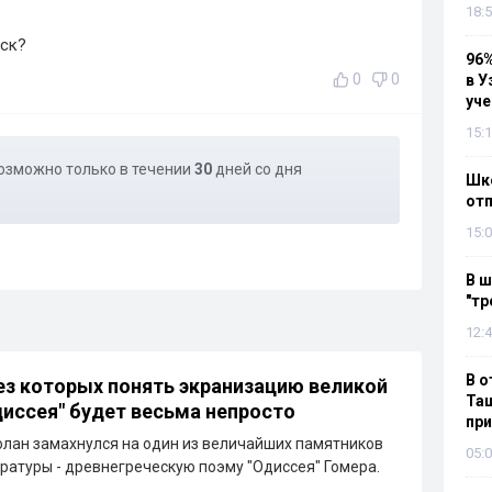
18:5
ыск?
96%
0
0
в У
уч
15:1
озможно только в течении
30
дней со дня
Шко
отп
15:0
В ш
"тр
12:4
В о
ез которых понять экранизацию великой
Таш
иссея" будет весьма непросто
пр
лан замахнулся на один из величайших памятников
05:0
ратуры - древнегреческую поэму "Одиссея" Гомера.