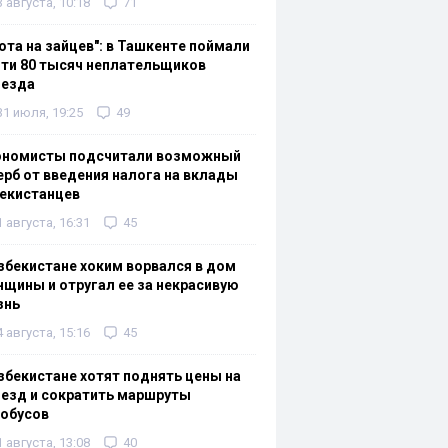
3 августа, 10:18
71
ота на зайцев": в Ташкенте поймали
ти 80 тысяч неплательщиков
оезда
31 июля, 19:25
49
ономисты подсчитали возможный
рб от введения налога на вклады
екистанцев
1 августа, 16:31
45
збекистане хоким ворвался в дом
щины и отругал ее за некрасивую
знь
4 августа, 15:16
45
збекистане хотят поднять цены на
езд и сократить маршруты
тобусов
1 августа, 13:08
40