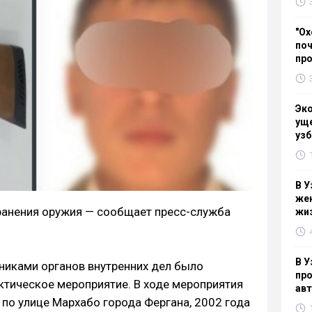
"Ох
поч
пр
Эк
уще
узб
В У
жен
ранения оружия — сообщает пресс-служба
жи
В У
дниками органов внутренних дел было
про
тическое мероприятие. В ходе мероприятия
ав
по улице Мархабо города Фергана, 2002 года