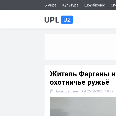
В мире
Культура
Шоу-бизнес
Сп
Житель Ферганы н
охотничье ружьё
Происшествия
26-01-2024, 19:39