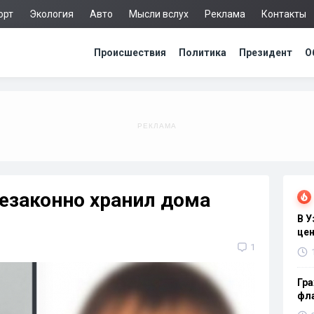
орт
Экология
Авто
Мысли вслух
Реклама
Контакты
Происшествия
Политика
Президент
О
езаконно хранил дома
В 
цен
1
Гра
фла