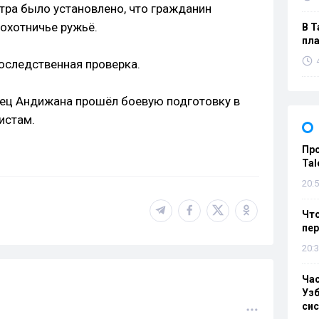
тра было установлено, что гражданин
 охотничье ружьё.
В Т
пла
оследственная проверка.
нец Андижана прошёл боевую подготовку в
истам.
Пр
Tal
20:5
Что
пе
20:3
Ча
Узб
си