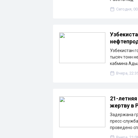
Сегодня, 00
Узбекиста
нефтепрод
Узбекистан г
тысяч тонн н
кабмина Ады
Вчера, 22:3
21-летняя
жертву в 
Задержана гр
пресс-служба
проведено с
Вчера, 21:0