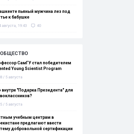
ашкенте пьяный мужчина лез под
тье к бабушке
4 августа, 19:43
40
ОБЩЕСТВО
офессор СамГУ стал победителем
ented Young Scientist Program
8 / 5 августа
 внутри "Подарка Президента" для
рвоклассников?
5 / 5 августа
стным учебным центрам в
екистане предлагают ввести
стему добровольной сертификации