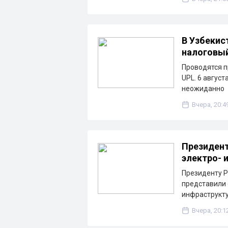
В Узбекис
налоговы
Проводятся п
UPL. 6 август
неожиданно
Вчера, 20:4
Президент
электро- 
Президенту Р
представили 
инфраструкту
Вчера, 20:1