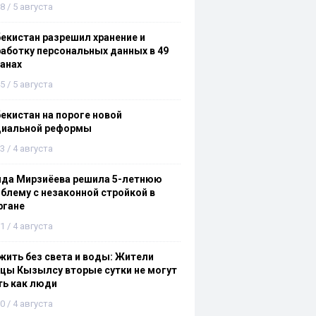
8 / 5 августа
екистан разрешил хранение и
аботку персональных данных в 49
анах
5 / 5 августа
екистан на пороге новой
циальной реформы
3 / 4 августа
ида Мирзиёева решила 5-летнюю
блему с незаконной стройкой в
ргане
1 / 4 августа
ить без света и воды: Жители
цы Кызылсу вторые сутки не могут
ть как люди
0 / 4 августа