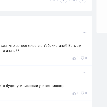
ься -что вы все живете в Узбекистане!? Есть-ли
-то иначе??
0
0
Кто будет учиться,если учитель монстр
1
0