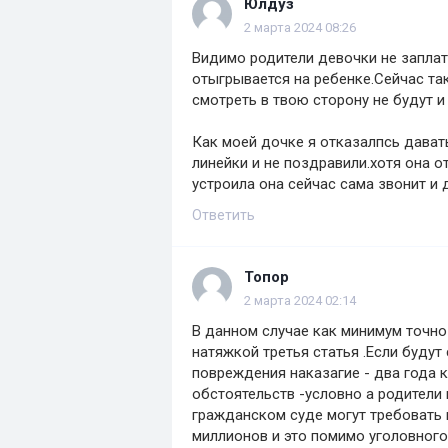
Юлдуз
2 марта 2024 08:26
Видимо родители девочки не заплатил
отыгрывается на ребенке.Сейчас та
смотреть в твою сторону не будут и
Как моей дочке я отказалпсь давать
линейки и не поздравили.хотя она от
устроила она сейчас сама звонит и 
Ответить
Топор
2 марта 2024 02:14
В данном случае как минимум точно
натяжкой третья статья .Если будут
повреждения наказагие - два года 
обстоятельств -условно а родители
гражданском суде могут требовать 
миллионов и это помимо уголовного