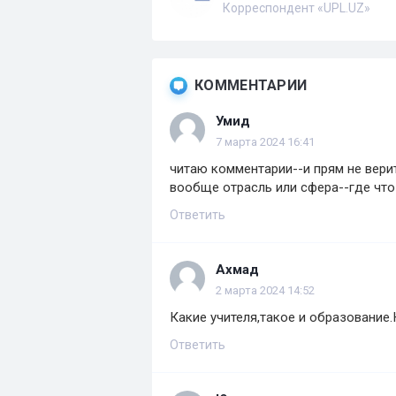
Корреспондент «UPL.UZ»
КОММЕНТАРИИ
Умид
7 марта 2024 16:41
читаю комментарии--и прям не верит
вообще отрасль или сфера--где что
Ответить
Ахмад
2 марта 2024 14:52
Какие учителя,такое и образование.
Ответить