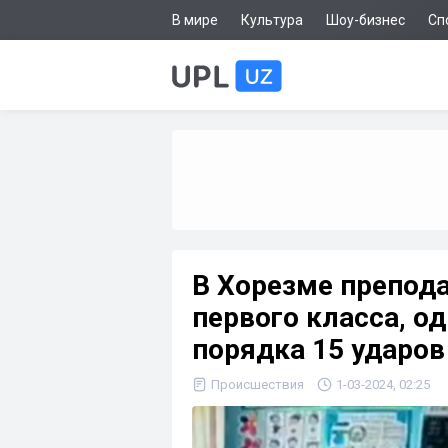
В мире
Культура
Шоу-бизнес
Сп
В Хорезме препода
первого класса, о
порядка 15 ударов
Происшествия
1-03-2024, 02:25