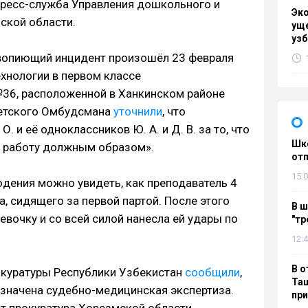
ресс-служба Управления дошкольного и
Эк
ской области.
уще
узб
вопиющий инцидент произошёл 23 февраля
ехнологии в первом классе
6, расположенной в Ханкинском районе
детского Омбудсмана
уточнили
, что
. и её одноклассников Ю. А. и Д. В. за то, что
Шко
ю работу должным образом».
отп
15:0
дения можно увидеть, как преподаватель 4
а, сидящего за первой партой. После этого
В ш
евочку и со всей силой нанесла ей удары по
"тр
12:4
В о
окуратуры Республики Узбекистан
сообщили
,
Таш
значена судебно-медицинская экспертиза.
пр