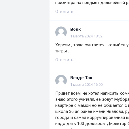
психиатра на предмет дальнейшей р
Ответить
Волк
1 марта 2024 18:32
Хорезм , тоже считается , колыбел 
тигры .
Ответить
Везде Так
1 марта 2024 16:00
Привет всем, не хотел написать ком
знаю этого учителя, её зовут Мубор
квартире с мамой но не общается с
школа 36 ая ранее имени Чкалова, 
города и самая коррумпированная ш
надо дать 100 долларов. Директор 