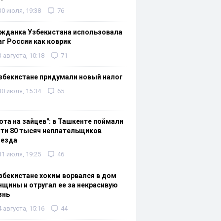
30 июля, 19:38
76
жданка Узбекистана использовала
г России как коврик
3 августа, 10:18
71
збекистане придумали новый налог
30 июля, 15:34
65
ота на зайцев": в Ташкенте поймали
ти 80 тысяч неплательщиков
оезда
31 июля, 19:25
46
збекистане хоким ворвался в дом
щины и отругал ее за некрасивую
знь
4 августа, 15:16
44