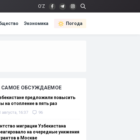
O‘Z
бщество
Экономика
Погода
САМОЕ ОБСУЖДАЕМОЕ
Узбекистане предложили повысить
ы на отопление в пять раз
1 августа, 16:37
96
нтство миграции Узбекистана
еагировало на очередные унижения
рантов в Москве