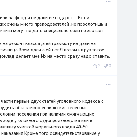
и за фонд и не дали ее подарок ....Вот и
ких очень много преподователей .не позолотишь и
 книги могут не дать специально если не хватает
 на ремонт класса ,а ей граммоту не дали на
личница.Всем дали а ей нет.Я потом кл.рук.такое
доклад делает мне.Их на место сразу надо ставить.
2
0
 части первые двух статей уголовного кодекса с
 судить обьективно если легкие телесные
колонии поселения при наличии смягчающих
 в ходе уголовного судопроизводства или в
ввплату училкой морального вреда 40-50
 наказания.Кроме того освидетельствование у