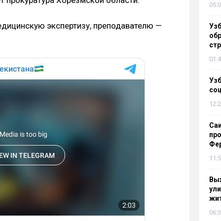
т прокуратура Хорезмской области.
05:0
едицинскую экспертизу, преподавателю —
Узб
обр
стр
01:4
Узб
со
12:2
Са
про
Фе
11:5
Выж
ули
жи
06:3