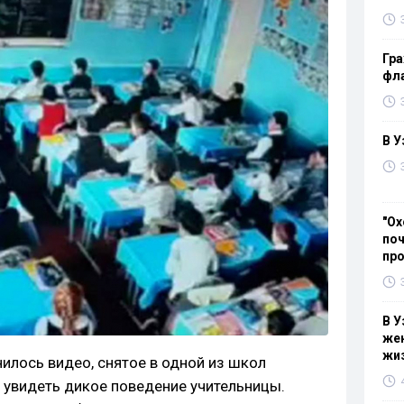
Гра
фла
В У
"Ох
поч
пр
В У
жен
жи
илось видео, снятое в одной из школ
 увидеть дикое поведение учительницы.