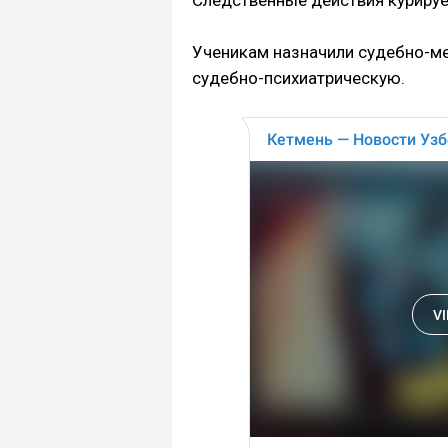
Следственные действия курируе
Ученикам назначили судебно-м
судебно-психиатрическую.