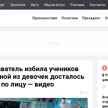
орт
Экология
Авто
Мысли вслух
Реклама
Контакты
Происшествия
Политика
Президент
О
ватель избила учеников
дной из девочек досталось
В 
цен
 по лицу — видео
47
Аге
отр
миг