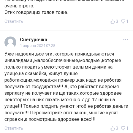
очень строго.
Этих говорящих голов тоже.
Ответить
3
1
Снегурочка
1 апреля 2024 07:28
Уже надоели ,все эти ,которые прикидываються
инвалидами ,малообеспеченные,молодые ,которые
,только плодить умеют,торчат целыми днями на
улице,на скамейка, живут лучше
работающих,молодёжи пример ,как надо не работая
получать от государства!!! А ,кто работает вовремя
зарплату не получает из ща таких,которые здоровее
некоторых на них пахать можно с 7 др 12 ночи на
улице!!! Только плодить умеют ,чтоб не работая деньги
получать!!! Пересмотрите этот закон ,многие купят
справки ,а посмотришь здоровее всех!!!
Ответить
3
1