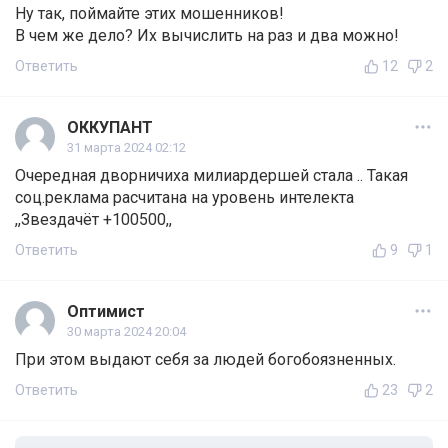
Ну так, поймайте этих мошенников!
В чем же дело? Их вычислить на раз и два можно!
Ответить
12
2
ОККУПАНТ
31 марта 2024 02:12
Очередная дворничиха милиардершей стала .. Такая
соц.реклама расчитана на уровень интелекта
,,Звездачёт +100500,,
Ответить
9
1
Оптимист
30 марта 2024 20:04
При этом выдают себя за людей богобоязненных.
Ответить
23
2