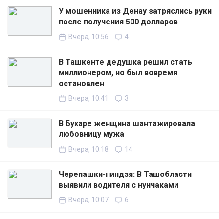
У мошенника из Денау затряслись руки
после получения 500 долларов
Вчера, 10:56
4
В Ташкенте дедушка решил стать
миллионером, но был вовремя
остановлен
Вчера, 10:41
3
В Бухаре женщина шантажировала
любовницу мужа
Вчера, 10:18
14
Черепашки-ниндзя: В Ташобласти
выявили водителя с нунчаками
Вчера, 10:07
6