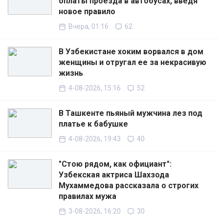
оплаты проезда в автобусах, введя
новое правило
Вчера, 01:16
62
В Узбекистане хоким ворвался в дом
женщины и отругал ее за некрасивую
жизнь
4-08-2026, 15:16
52
В Ташкенте пьяный мужчина лез под
платье к бабушке
4-08-2026, 19:43
40
"Стою рядом, как официант":
Узбекская актриса Шахзода
Мухаммедова рассказала о строгих
правилах мужа
3-08-2026, 16:20
30