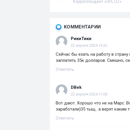
Корреспондент «UPL.UZ»
КОММЕНТАРИИ
РикиТики
22 апреля 2024 15:22
Сейчас бы ехать на работу в страну
заплатить 35к долларов. Смешно, см
Ответить
DBek
22 апреля 2024 11:05
Вот дают. Хорошо что не на Марс. В
заработали)35 тыщ.. а верят каким 
Ответить