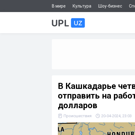
В мире
Культура
Шоу-бизнес
Сп
В Кашкадарье чет
отправить на работ
долларов
Происшествия
20-04-2024, 23:03