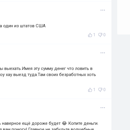
а один из штатов США
1
0
ы выехать.Имея эту сумму денег что ловить в
оу хау выезд туда.Там своих безработных хоть
1
0
ть наверное ещё дороже будет 😂 Копите деньги.
я вам помогу! Главное не забудьте волшебные