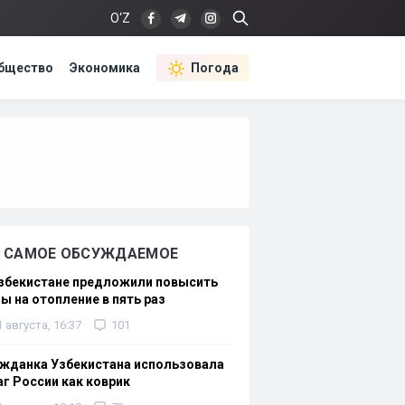
O‘Z
бщество
Экономика
Погода
САМОЕ ОБСУЖДАЕМОЕ
Узбекистане предложили повысить
ы на отопление в пять раз
1 августа, 16:37
101
жданка Узбекистана использовала
г России как коврик