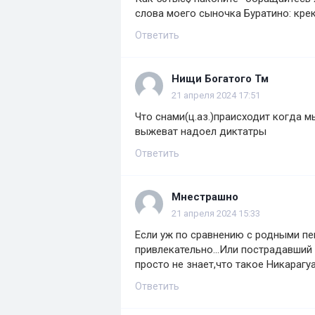
слова моего сыночка Буратино: крек
Ответить
Нищи Богатого Тм
21 апреля 2024 17:51
Что снами(ц.аз.)праисходит когда м
выжеват надоел диктатры
Ответить
Мнестрашно
21 апреля 2024 15:33
Если уж по сравнению с родными п
привлекательно...Или пострадавший
просто не знает,что такое Никарагуа
Ответить