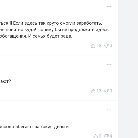
ься!!! Если здесь так круто смогли заработать,
 не понятно куда! Почему бы не продолжить здесь
обогащения. И семья будет рада.
13
0
вают?
13
0
ассово збегают за такие деньги
9
4