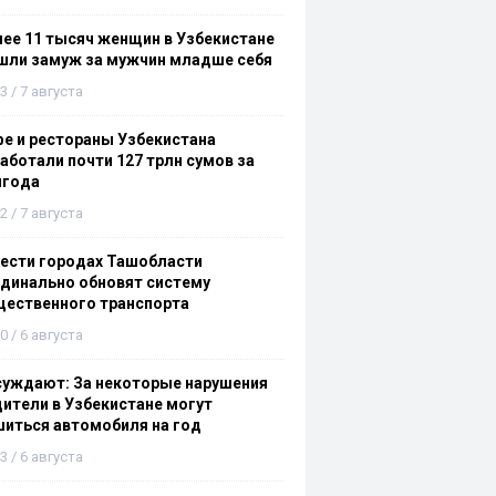
ее 11 тысяч женщин в Узбекистане
шли замуж за мужчин младше себя
3 / 7 августа
е и рестораны Узбекистана
аботали почти 127 трлн сумов за
лгода
2 / 7 августа
ести городах Ташобласти
динально обновят систему
щественного транспорта
0 / 6 августа
суждают: За некоторые нарушения
ители в Узбекистане могут
иться автомобиля на год
3 / 6 августа