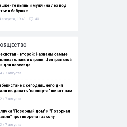
ашкенте пьяный мужчина лез под
тье к бабушке
4 августа, 19:43
40
ОБЩЕСТВО
екистан - второй: Названы самые
ивлекательные страны Центральной
и для переезда
4 / 7 августа
збекистане с сегодняшнего дня
али выдавать "паспорта" животным
2 / 7 августа
лички "Позорный дом" и "Позорная
алля" противоречат закону
2 / 7 августа