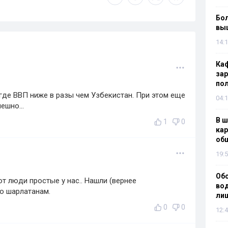
Бол
вы
14:1
Каф
зар
по
 где ВВП ниже в разы чем Узбекистан. При этом еще
04:1
ешно...
В ш
1
0
кар
об
19:5
Об
от люди простые у нас.. Нашли (вернее
вод
то шарлатанам.
лиш
0
0
12:4