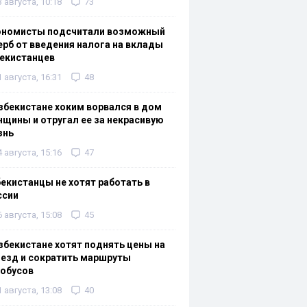
3 августа, 10:18
73
ономисты подсчитали возможный
рб от введения налога на вклады
екистанцев
1 августа, 16:31
48
збекистане хоким ворвался в дом
щины и отругал ее за некрасивую
знь
4 августа, 15:16
47
екистанцы не хотят работать в
ссии
6 августа, 15:08
45
збекистане хотят поднять цены на
езд и сократить маршруты
тобусов
1 августа, 13:08
40