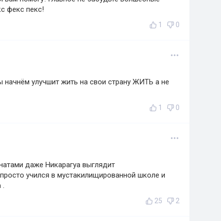
с фекс пекс!
1
0
ы начнём улучшит жить на свои страну ЖИТЬ а не
1
0
енатами даже Никарагуа выглядит
 просто учился в мустакилищированной школе и
 .
25
2