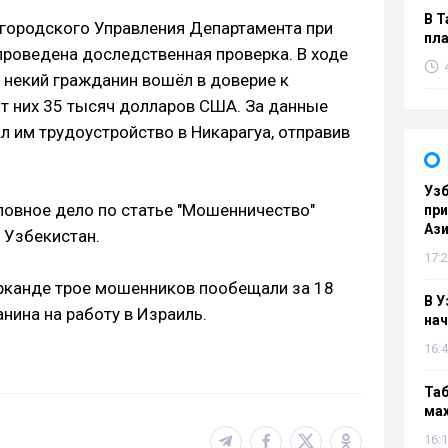
В Т
городского Управления Департамента при
пла
проведена доследственная проверка. В ходе
 некий гражданин вошёл в доверие к
т них 35 тысяч долларов США. За данные
 им трудоустройство в Никарагуа, отправив
Узб
ловное дело по статье "Мошенничество"
пр
Ази
 Узбекистан.
17:2
рканде трое мошенников пообещали за 18
В У
нина на работу в Израиль.
нач
16:4
Таб
мах
16:1