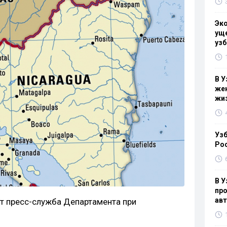
Эк
уще
узб
В У
жен
жи
Узб
Ро
В У
про
ав
 пресс-служба Департамента при