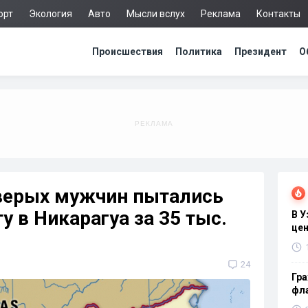
орт
Экология
Авто
Мысли вслух
Реклама
Контакты
Происшествия
Политика
Президент
О
верых мужчин пытались
у в Никарагуа за 35 тыс.
В 
цен
24
Гра
фла