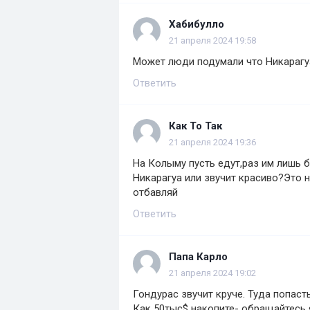
Хабибулло
21 апреля 2024 19:58
Может люди подумали что Никарагу
Ответить
Как То Так
21 апреля 2024 19:36
На Колыму пусть едут,раз им лишь б
Никарагуа или звучит красиво?Это н
отбавляй
Ответить
Папа Карло
21 апреля 2024 19:02
Гондурас звучит круче. Туда попас
Как 50тыс$ накопите- обращайтесь 