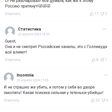
О! Не разочаровал! Все думала, как же к этому
Россию притянут!🤣🤣🤣
Ответить
17
2
Статистика
23 апреля 2024 16:55
Guest,
Она и не смотрит Российские каналы, это с Голливуда
всё влияет!
Ответить
8
1
Insomnia
23 апреля 2024 11:55
И не страшно же убить, и потом у себя во дворе
закопать! Какая психика сильная у тетеньки-убийцы!
Ответить
32
0