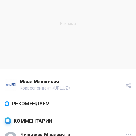
Мона Машкевич
Корреспондент «UPL.UZ»
РЕКОМЕНДУЕМ
КОММЕНТАРИИ
Чипыжик Манавията