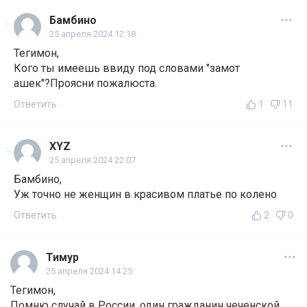
Бамбино
25 апреля 2024 12:18
Тегимон,
Кого ты имеешь ввиду под словами "замот
ашек"?Проясни пожалюста.
Ответить
1
11
XYZ
25 апреля 2024 22:07
Бамбино,
Уж точно не женщин в красивом платье по колено
Ответить
2
0
Тимур
25 апреля 2024 14:25
Тегимон,
Помню случай в России, один гражданин чеченской