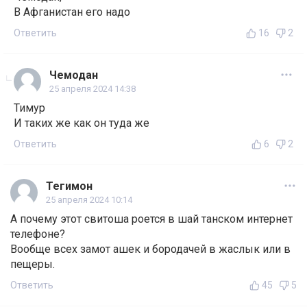
В Афганистан его надо
Ответить
16
2
Чемодан
25 апреля 2024 14:38
Тимур
И таких же как он туда же
Ответить
6
2
Тегимон
25 апреля 2024 10:14
А почему этот свитоша роется в шай танском интернет
телефоне?
Вообще всех замот ашек и бородачей в жаслык или в
пещеры.
Ответить
45
5