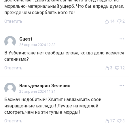
морально-материальный ущерб. Что бы впредь думал,
прежде чем оскорблять кого то!
Ответить
14
2
Guest
25 апреля 2024 12:33
В Узбекистане нет свободы слова, когда дело касается
сатанизма?
Ответить
3
12
Вальдемарио Зеленио
25 апреля 2024 11:31
Басмач недобитый! Хватит навязывать свои
извращенные взгляды! Лучше на моделей
смотреть,чем на эти тупые морды!
Ответить
17
3