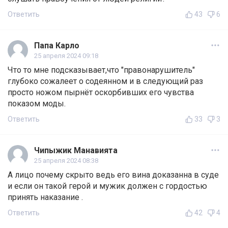
Ответить
43
6
Папа Карло
25 апреля 2024 09:18
Что то мне подсказывает,что "правонарушитель"
глубоко сожалеет о содеянном и в следующий раз
просто ножом пырнёт оскорбивших его чувства
показом моды.
Ответить
33
3
Чипыжик Манавията
25 апреля 2024 08:38
А лицо почему скрыто ведь его вина доказанна в суде
и если он такой герой и мужик должен с гордостью
принять наказание .
Ответить
42
4