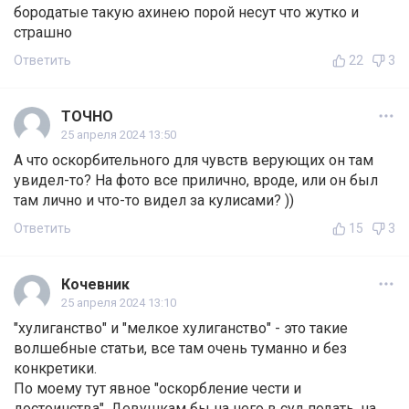
бородатые такую ахинею порой несут что жутко и
страшно
Ответить
22
3
ТОЧНО
25 апреля 2024 13:50
А что оскорбительного для чувств верующих он там
увидел-то? На фото все прилично, вроде, или он был
там лично и что-то видел за кулисами? ))
Ответить
15
3
Кочевник
25 апреля 2024 13:10
"хулиганство" и "мелкое хулиганство" - это такие
волшебные статьи, все там очень туманно и без
конкретики.
По моему тут явное "оскорбление чести и
достоинства". Девушкам бы на него в суд подать, на