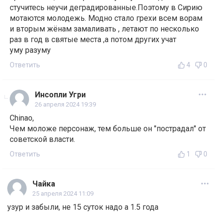
стучитесь неучи деградированные.Поэтому в Сирию
мотаются молодежь. Модно стало грехи всем ворам
и вторым жёнам замаливать , летают по несколько
раз в год в святые места ,а потом других учат
уму разуму
Ответить
4
0
Инсопли Угри
26 апреля 2024 19:39
Chinao,
Чем моложе персонаж, тем больше он "пострадал" от
советской власти.
Ответить
1
0
Чайка
25 апреля 2024 11:09
узур и забыли, не 15 суток надо а 1.5 года