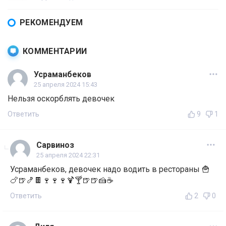
РЕКОМЕНДУЕМ
КОММЕНТАРИИ
Усраманбеков
25 апреля 2024 15:43
Нельзя оскорблять девочек
Ответить
9
1
Сарвиноз
25 апреля 2024 22:31
Усраманбеков, девочек надо водить в рестораны 🍟
🍗🍺🍤🍫🍷🍷🍷🍹🍸🍺🍺🍰☕
Ответить
2
0