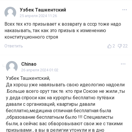
Узбек Ташкентский
25 апреля 2024 11:26
Всех тех кто призывает к возврату в ссср тоже надо
наказывать, так как это призыв к изменению
конституционного строя
Ответить
2
22
Chinao
26 апреля 2024 01:02
Узбек Ташкентский,
Да хорош уже навязывать свою идеологию надоели
.Больше всего орут так те. кто при Союзе не жили ,ты
у деда спроси как на курорты бесплатно путёвки
давали с организаций, квартиры давали
бесплатно,медицина отличная бесплатная была
,образование бесплатным было !!! Специалисты
были, а сейчас вас обворовывают свои же с такими
призывами , а вы в религии утонули и в дно