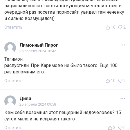
национальности с соответствующим менталитетом, в
очередной раз посетив порносайт, увидел там чеченку
и сильно возмущался))
Ответить
10
2
Лимонный Пирог
25 апреля 2024 16:42
Тегимон,
распустили. При Каримове не было такого. Еще 100
раз вспомним его.
Ответить
10
2
Диля
25 апреля 2024 09:58
Кем себя возомнил этот пещерный недочеловек? 15
суток мало и не исправят такого
Ответить
3
0