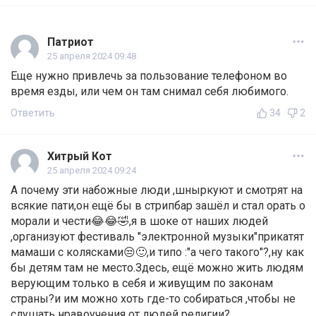
Патриот
25 апреля 2024 09:48
Еще нужно привлечь за пользование телефоном во
время езды, или чем он там снимал себя любимого.
Ответить
34
2
Хитрый Кот
25 апреля 2024 09:24
А почему эти набожные люди ,шныркуют и смотрят на
всякие пати,он ещё бы в стрипбар зашёл и стал орать о
морали и чести😂😂🤣,я в шоке от наших людей
,организуют фестиваль "электронной музыки"прикатят
мамаши с колясками😒🙂,и типо :"а чего такого"?,ну как
бы детям там не место.Здесь, ещё можно жить людям
верующим только в себя и живущим по законам
страны?и им можно хоть где-то собираться ,чтобы не
слушать нравоучения от людей религии?