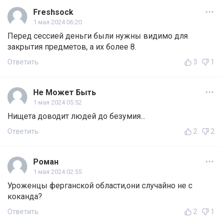
Freshsock
1 мая 2024 06:20
Перед сессией деньги были нужны видимо для
закрытия предметов, а их более 8.
Ответить
3
1
Не Может Быть
1 мая 2024 05:52
Нищета доводит людей до безумия...
Ответить
2
2
Роман
1 мая 2024 02:55
Уроженцы ферганской области,они случайно не с
коканда?
Ответить
2
1