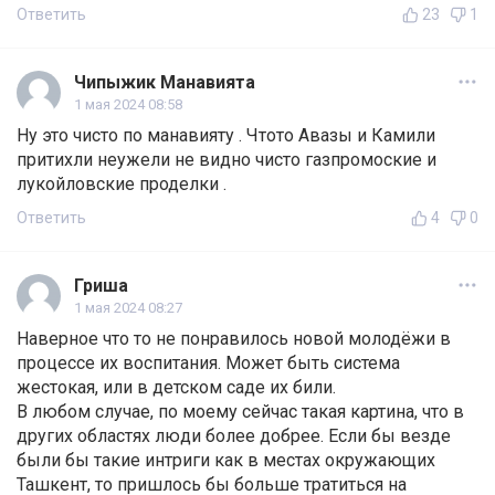
Ответить
23
1
Чипыжик Манавията
1 мая 2024 08:58
Ну это чисто по манавияту . Чтото Авазы и Камили
притихли неужели не видно чисто газпромоские и
лукойловские проделки .
Ответить
4
0
Гриша
1 мая 2024 08:27
Наверное что то не понравилось новой молодёжи в
процессе их воспитания. Может быть система
жестокая, или в детском саде их били.
В любом случае, по моему сейчас такая картина, что в
других областях люди более добрее. Если бы везде
были бы такие интриги как в местах окружающих
Ташкент, то пришлось бы больше тратиться на