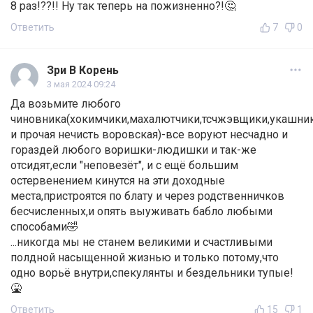
8 раз!??!! Ну так теперь на пожизненно?!🤔
Ответить
7
0
Зри В Корень
3 мая 2024 09:24
Да возьмите любого
чиновника(хокимчики,махалютчики,тсчжэвщики,укашн
и прочая нечисть воровская)-все воруют несчадно и
гораздей любого воришки-людишки и так-же
отсидят,если "неповезёт", и с ещё большим
остервенением кинутся на эти доходные
места,пристроятся по блату и через родственничков
бесчисленных,и опять выуживать бабло любыми
способами🤣
...никогда мы не станем великими и счастливыми
полдной насыщенной жизнью и только потому,что
одно ворьё внутри,спекулянты и бездельники тупые!
🤮
Ответить
15
1