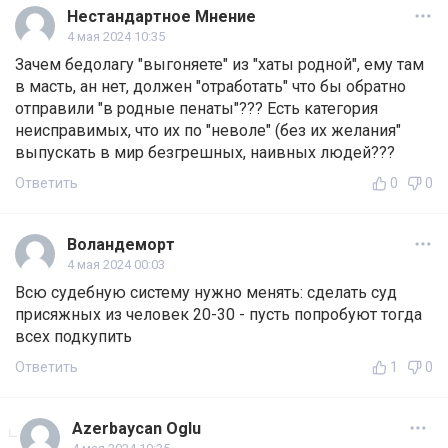
Нестандартное Мнение
4 мая 2024 10:35
Зачем бедолагу "выгоняете" из "хаты родной", ему там
в масть, ан нет, должен "отработать" что бы обратно
отправили "в родные пенаты"??? Есть категория
неисправимых, что их по "неволе" (без их желания"
выпускать в мир безгрешных, наивных людей???
Ответить
0
0
Воландеморт
4 мая 2024 00:03
Всю судебную систему нужно менять: сделать суд
присяжных из человек 20-30 - пусть попробуют тогда
всех подкупить
Ответить
1
0
Azerbaycan Oglu