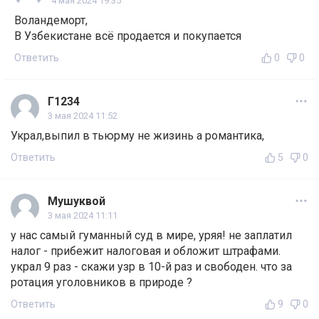
4 мая 2024 19:35
Воландеморт,
В Узбекистане всё продается и покупается
Ответить
0
0
Г1234
3 мая 2024 11:52
Украл,выпил в тьюрму не жизинь а романтика,
Ответить
5
0
Мушуквой
3 мая 2024 11:11
у нас самый гуманный суд в мире, уряя! не заплатил
налог - прибежит налоговая и обложит штрафами.
украл 9 раз - скажи узр в 10-й раз и свободен. что за
ротация уголовников в природе ?
Ответить
9
0