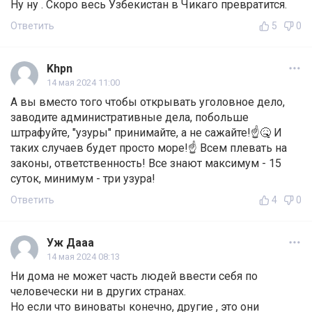
Ну ну . Скоро весь Узбекистан в Чикаго превратится.
Ответить
5
0
Khpn
14 мая 2024 11:00
А вы вместо того чтобы открывать уголовное дело,
заводите административные дела, побольше
штрафуйте, "узуры" принимайте, а не сажайте!☝🤒 И
таких случаев будет просто море!☝ Всем плевать на
законы, ответственность! Все знают максимум - 15
суток, минимум - три узура!
Ответить
4
0
Уж Дааа
14 мая 2024 08:13
Ни дома не может часть людей ввести себя по
человечески ни в других странах.
Но если что виноваты конечно, другие , это они