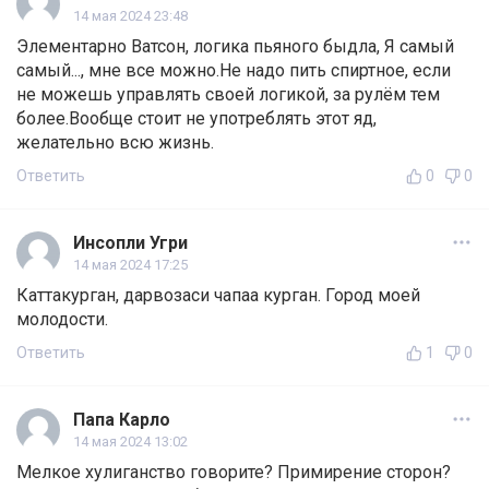
14 мая 2024 23:48
Элементарно Ватсон, логика пьяного быдла, Я самый
самый..., мне все можно.Не надо пить спиртное, если
не можешь управлять своей логикой, за рулём тем
более.Вообще стоит не употреблять этот яд,
желательно всю жизнь.
Ответить
0
0
Инсопли Угри
14 мая 2024 17:25
Каттакурган, дарвозаси чапаа курган. Город моей
молодости.
Ответить
1
0
Папа Карло
14 мая 2024 13:02
Мелкое хулиганство говорите? Примирение сторон?