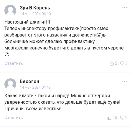
Зри В Корень
14 мая 2024 06:10
Настоящий джигит!!!
Теперь инспектору профилактики(просто смех
разбирает от этого названия и должности🤣)в
больничке может сделаю профилактику
мозга,если,конечно,будет что делать в пустом черепе
🥴
Ответить
5
3
Бесогон
14 мая 2024 01:13
Какая власть - такой и народ! Можно с твёрдой
уверенностью сказать, что дальше будет ещё хуже!
Причины всем известны!
Ответить
13
2