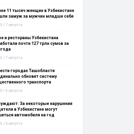
ее 11 тысяч женщин в Узбекистане
шли замуж за мужчин младше себя
3 / 7 августа
е и рестораны Узбекистана
аботали почти 127 трлн сумов за
лгода
2 / 7 августа
ести городах Ташобласти
динально обновят систему
щественного транспорта
0 / 6 августа
суждают: За некоторые нарушения
ители в Узбекистане могут
иться автомобиля на год
3 / 6 августа