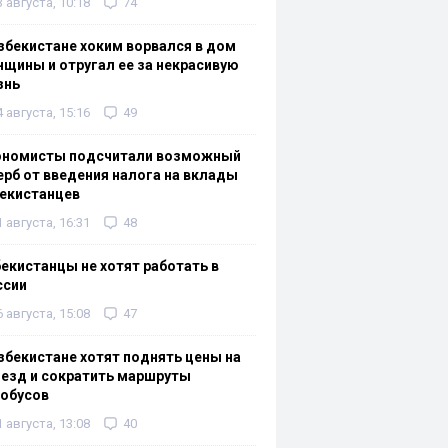
3 августа, 10:18
74
збекистане хоким ворвался в дом
щины и отругал ее за некрасивую
знь
4 августа, 15:16
49
ономисты подсчитали возможный
рб от введения налога на вклады
екистанцев
1 августа, 16:31
48
екистанцы не хотят работать в
ссии
6 августа, 15:08
47
збекистане хотят поднять цены на
езд и сократить маршруты
тобусов
1 августа, 13:08
40