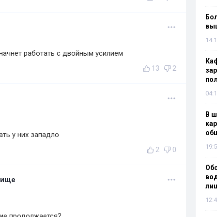
Бол
вы
14:1
 начнет работать с двойным усилием
Каф
13
2
зар
по
04:1
В ш
кар
об
ать у них западло
19:5
2
0
Об
вод
лище
лиш
12:4
вие продолжается?