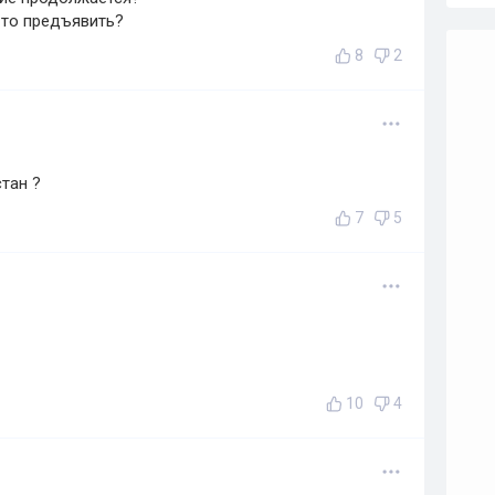
о-то предъявить?
8
2
тан ?
7
5
10
4