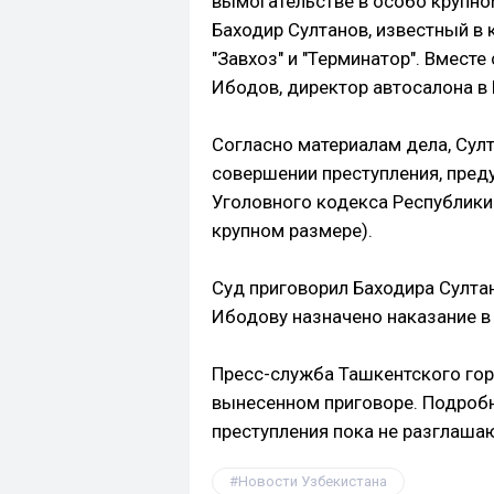
вымогательстве в особо крупно
Баходир Султанов, известный в
"Завхоз" и "Терминатор". Вмест
Ибодов, директор автосалона в 
Согласно материалам дела, Сул
совершении преступления, преду
Уголовного кодекса Республики
крупном размере).
Суд приговорил Баходира Султа
Ибодову назначено наказание в
Пресс-служба Ташкентского го
вынесенном приговоре. Подробн
преступления пока не разглашаю
Новости Узбекистана