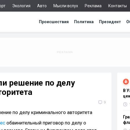
орт
Экология
Авто
Мысли вслух
Реклама
Контакты
Происшествия
Политика
Президент
О
ли решение по делу
торитета
В 
цен
9
Гра
ес
обвинительный приговор по делу о
фла