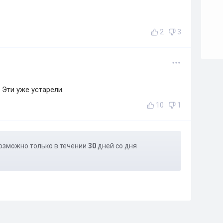
2
3
 Эти уже устарели.
10
1
озможно только в течении
30
дней со дня