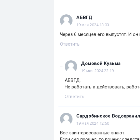
АБВГД
19 мая 2024 13:03
Через 6 месяцев его выпустят. И он
Ответить
Домовой Кузьма
19 мая 2024 22:19
АБВГД,
Не работать а действовать, работ
Ответить
Сардобинское Водохрани
19 мая 2024 12:50
Все заинтересованные знают.
Если суд прошел, то почему следст