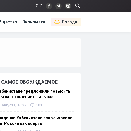
O‘Z
бщество
Экономика
Погода
САМОЕ ОБСУЖДАЕМОЕ
Узбекистане предложили повысить
ы на отопление в пять раз
1 августа, 16:37
101
жданка Узбекистана использовала
г России как коврик