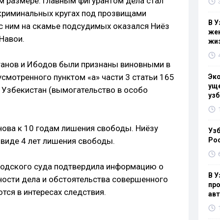
м размере. Главным фигурантом дела стал
 криминальных кругах под прозвищами
В У
е с ним на скамье подсудимых оказался Ниёз
жен
Навои.
жи
танов и Ибодов были признаны виновными в
смотренного пунктом «а» части 3 статьи 165
Эк
уще
 Узбекистан (вымогательство в особо
узб
нова к 10 годам лишения свободы. Ниёзу
Узб
 виде 4 лет лишения свободы.
Ро
родского суда подтвердила информацию о
В У
ости дела и обстоятельства совершенного
про
тся в интересах следствия.
ав