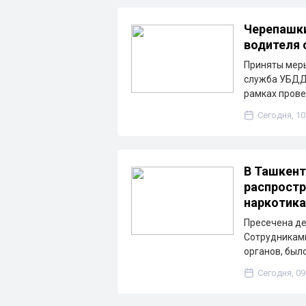
Черепашки
водителя 
Приняты меры
служба УБДД 
рамках пров
Сегодня, 10
В Ташкент
распростр
наркотик
Пресечена де
Сотрудниками
органов, был
Сегодня, 09