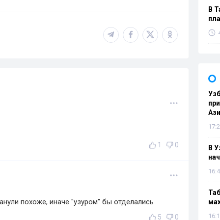
В Т
пла
Узб
пр
Ази
17:2
1
0
В У
нач
16:4
Таб
нули похоже, иначе "узуром" бы отделались
мах
16:1
5
0