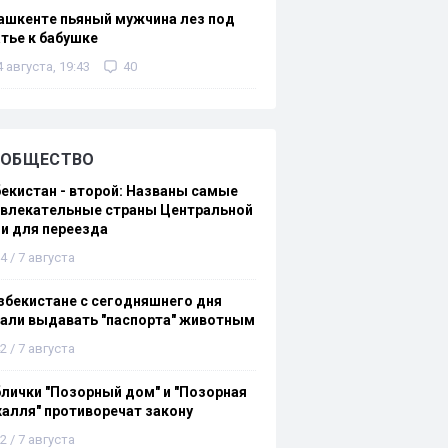
ашкенте пьяный мужчина лез под
тье к бабушке
4 августа, 19:43
40
ОБЩЕСТВО
екистан - второй: Названы самые
ивлекательные страны Центральной
и для переезда
4 / 7 августа
збекистане с сегодняшнего дня
али выдавать "паспорта" животным
2 / 7 августа
лички "Позорный дом" и "Позорная
алля" противоречат закону
2 / 7 августа