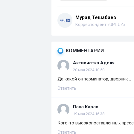
Мурад Тешабаев
Корреспондент «UPL.UZ»
КОММЕНТАРИИ
Активистка Аделя
20 мая 2024 10:50
Да какой он терминатор, дворник ..
Ответить
Папа Карло
19 мая 2024 16:38
Кого-то высокопоставленных пресса
Ответить