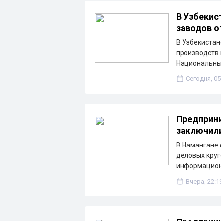
В Узбекис
заводов о
В Узбекистан
производств 
Национальны
Сегодня, 05
Предприни
заключили
В Намангане 
деловых круг
информацион
Вчера, 22:1