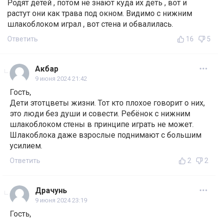
Родят детей , потом не знают куда их деть , вот и
растут они как трава под окном. Видимо с нижним
шлакоблоком играл , вот стена и обвалилась.
Ответить
16
5
Акбар
9 июня 2024 21:42
Гость,
Дети этотцветы жизни. Тот кто плохое говорит о них,
это люди без души и совести. Ребёнок с нижним
шлакоблоком стены в принципе играть не может.
Шлакоблока даже взрослые поднимают с большим
усилием.
Ответить
2
2
Драчунь
9 июня 2024 23:19
Гость,