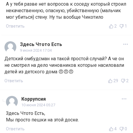
А у тебя разве нет вопросов к соседу который строил
некачественную, опасную, убийственную (мальчик
мог убиться) стену. Ну ты вообще Чикотило
Ответить
2
1
Здесь Чтото Есть
9 июня 2024 17:04
Детский омбудсман на такой простой случай? А че он
не смотрел на дело чиновников которые насиловали
детей из детского дома 😠😠😠
Ответить
29
2
Коррупсия
10 июня 2024 05:27
Здесь Чтото Есть,
Мы просто пешки на этой доске.
Ответить
4
0