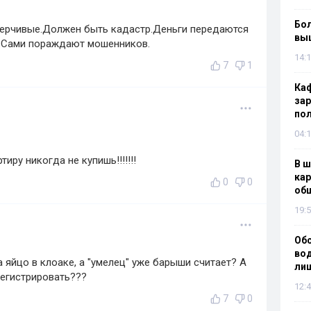
Бол
ерчивые.Должен быть кадастр.Деньги передаются
вы
и.Сами пораждают мошенников.
14:1
7
1
Каф
зар
по
04:1
иру никогда не купишь!!!!!!!
В ш
кар
0
0
об
19:5
Об
вод
 а яйцо в клоаке, а "умелец" уже барыши считает? А
лиш
регистрировать???
12:4
7
0