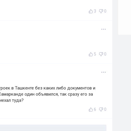
3
0
5
0
троек в Ташкенте без каких либо документов и
Самарканде один объявился, так сразу его за
иехал туда?
6
0