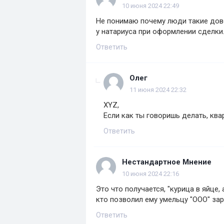
10 июня 2024 22:49
Не понимаю почему люди такие дов
у натариуса при оформлении сделк
Ответить
Олег
11 июня 2024 22:32
XYZ,
Если как ты говоришь делать, кварт
Ответить
Нестандартное Мнение
10 июня 2024 22:16
Это что получается, "курица в яйце,
кто позволил ему умельцу "ООО" за
Ответить