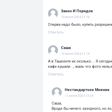
Закон И Порядок
10 июня 2024 21:16
Сперва надо было, купить разрешени
Ответить
Саша
10 июня 2024 21:14
А в Ташкенте их сколько..... Я сего
кафе кушали ..., жаль что фото нель
Ответить
Нестандартное Мнение
11 июня 2024 13:24
Саша,
Вроде бы ничего зазорного, но ес