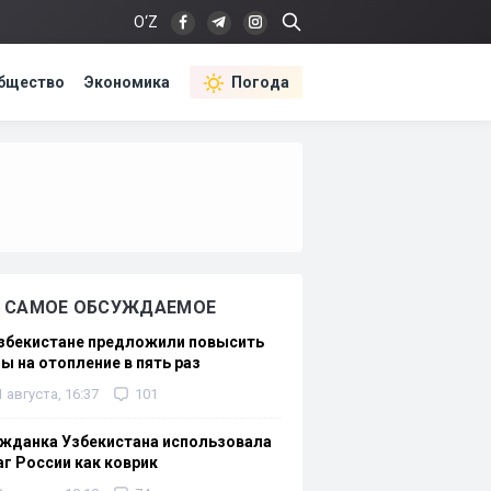
O‘Z
бщество
Экономика
Погода
САМОЕ ОБСУЖДАЕМОЕ
Узбекистане предложили повысить
ы на отопление в пять раз
1 августа, 16:37
101
жданка Узбекистана использовала
г России как коврик