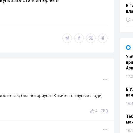
упке золота в интернете.
В Т
пла
Узб
пр
Ази
17:2
В У
нач
осто так, без нотариуса...Какие- то глупые люди,
16:4
4
0
Таб
мах
16:1