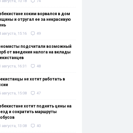
3 августа, 10:18
74
збекистане хоким ворвался в дом
щины и отругал ее за некрасивую
знь
4 августа, 15:16
49
ономисты подсчитали возможный
рб от введения налога на вклады
екистанцев
1 августа, 16:31
48
екистанцы не хотят работать в
ссии
6 августа, 15:08
47
збекистане хотят поднять цены на
езд и сократить маршруты
тобусов
1 августа, 13:08
40