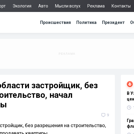
орт
Экология
Авто
Мысли вслух
Реклама
Контакты
Происшествия
Политика
Президент
О
бласти застройщик, без
оительство, начал
В 
цен
ры
9
Гра
фла