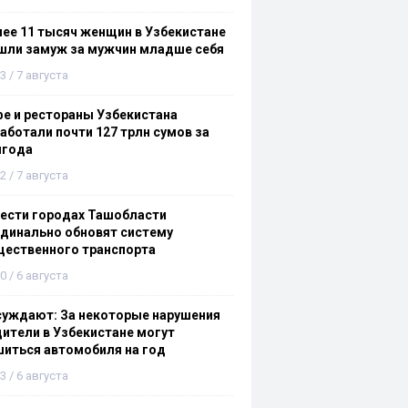
ее 11 тысяч женщин в Узбекистане
шли замуж за мужчин младше себя
3 / 7 августа
е и рестораны Узбекистана
аботали почти 127 трлн сумов за
лгода
2 / 7 августа
ести городах Ташобласти
динально обновят систему
щественного транспорта
0 / 6 августа
суждают: За некоторые нарушения
ители в Узбекистане могут
иться автомобиля на год
3 / 6 августа