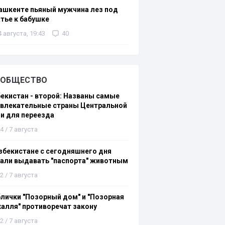
ашкенте пьяный мужчина лез под
тье к бабушке
4 августа, 19:43
40
ОБЩЕСТВО
екистан - второй: Названы самые
ивлекательные страны Центральной
и для переезда
4 / 7 августа
збекистане с сегодняшнего дня
али выдавать "паспорта" животным
2 / 7 августа
лички "Позорный дом" и "Позорная
алля" противоречат закону
2 / 7 августа