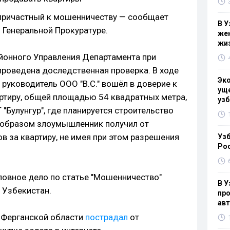
 причастный к мошенничеству — сообщает
В У
 Генеральной Прокуратуре.
жен
жи
йонного Управления Департамента при
проведена доследственная проверка. В ходе
Эк
 руководитель ООО "B.С." вошёл в доверие к
уще
ртиру, общей площадью 54 квадратных метра,
узб
"Булунгур", где планируется строительство
 образом злоумышленник получил от
 за квартиру, не имея при этом разрешения
Узб
Ро
ловное дело по статье "Мошенничество"
В У
 Узбекистан.
про
ав
 Ферганской области
пострадал
от