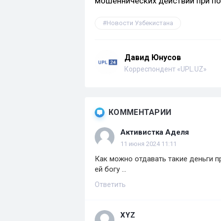
мошеннических действий при пок
Новости Узбекистана
Давид Юнусов
Корреспондент «UPL.UZ»
КОММЕНТАРИИ
Активистка Аделя
11 июня 2024 11:11
Как можно отдавать такие деньги пр
ей богу ...
Ответить
XYZ