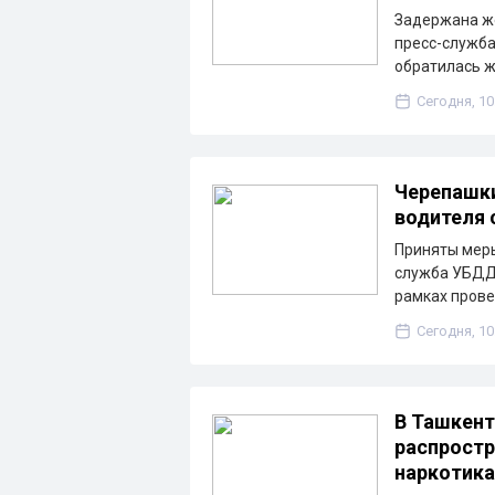
Задержана же
пресс-служба
обратилась 
Сегодня, 10
Черепашки
водителя 
Приняты меры
служба УБДД 
рамках пров
Сегодня, 10
В Ташкент
распростр
наркотик