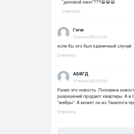
"деловой ланч"???😀😀😀
Ответить
Гогм
10 июня 2024 21:04
если бы это был единичный случай
Ответить
АБВГД
10 июня 2024 20:59
Разве это новость. Половина новос
разрешений продают квартиры. А в 
"жабры". А может он из Ташкента пр
Ответить