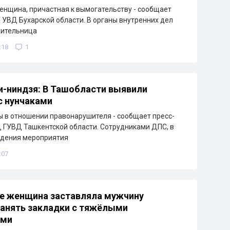
нщина, причастная к вымогательству - сообщает
 УВД Бухарской области. В органы внутренних дел
жительница
:18
1
-ниндзя: В Ташобласти выявили
с нунчаками
 в отношении правонарушителя - сообщает пресс-
ГУВД Ташкентской области. Сотрудниками ДПС, в
едения мероприятия
:07
е женщина заставляла мужчину
анять закладки с тяжёлыми
ами