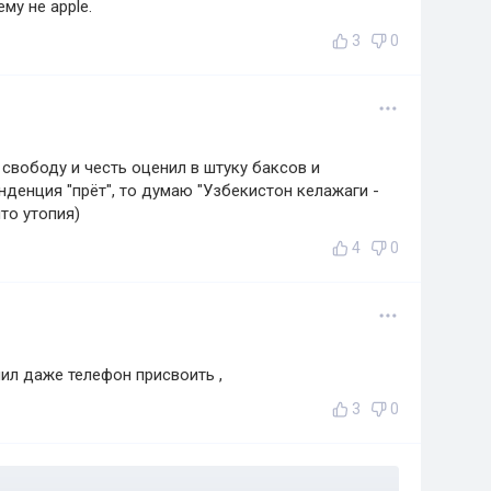
му не apple.
3
0
свободу и честь оценил в штуку баксов и
нденция "прёт", то думаю "Узбекистон келажаги -
что утопия)
4
0
ил даже телефон присвоить ,
3
0