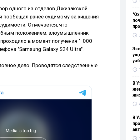
рор одного из отделов Джизакской
"Ох
й пообещал ранее судимому за хищения
поч
судимости. Отмечается, что
пр
ебным положением, злоумышленник
 проходило в момент получения 1 000
фона "Samsung Galaxy S24 Ultra".
Эк
уще
узб
ловное дело. Проводятся следственные
В У
жен
жи
В У
про
ав