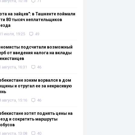
3 августа, 10:18
71
ота на зайцев": в Ташкенте поймали
ти 80 тысяч неплательщиков
оезда
31 июля, 19:25
49
ономисты подсчитали возможный
рб от введения налога на вклады
екистанцев
1 августа, 16:31
46
збекистане хоким ворвался в дом
щины и отругал ее за некрасивую
знь
4 августа, 15:16
46
збекистане хотят поднять цены на
езд и сократить маршруты
тобусов
1 августа, 13:08
40