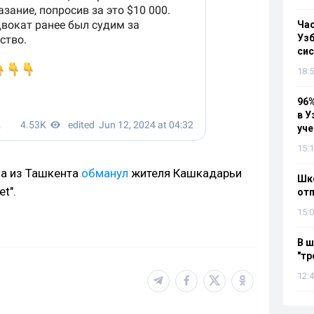
Ча
Узб
си
18:5
96%
в У
уч
15:1
на из Ташкента
обманул
жителя Кашкадарьи
Шко
t".
отп
15:0
В ш
"тр
12:4