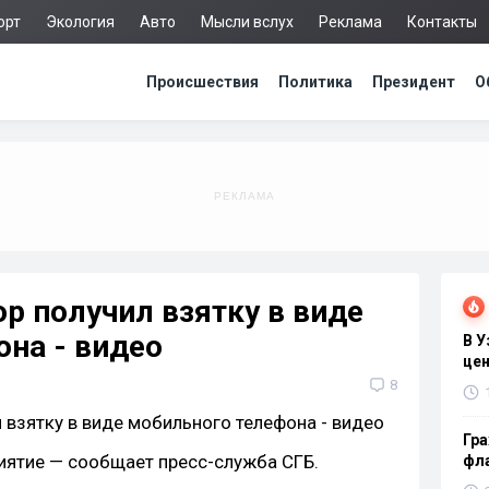
орт
Экология
Авто
Мысли вслух
Реклама
Контакты
Происшествия
Политика
Президент
О
р получил взятку в виде
на - видео
В 
цен
8
Гра
иятие — сообщает пресс-служба СГБ.
фла