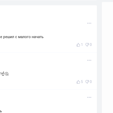
е решил с малого начать
1
0
"!☝🤔
5
0
ть