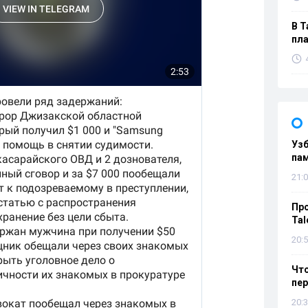
В Т
пла
Уз
па
21:0
Пр
Tal
20:5
Что
пе
20:3