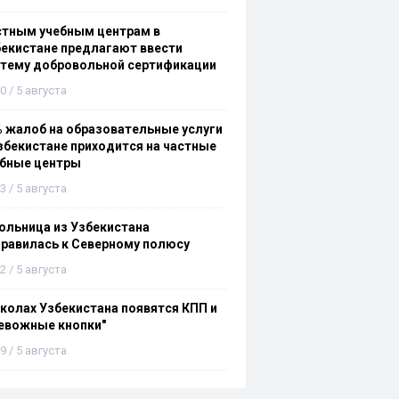
стным учебным центрам в
екистане предлагают ввести
стему добровольной сертификации
0 / 5 августа
 жалоб на образовательные услуги
збекистане приходится на частные
ебные центры
3 / 5 августа
льница из Узбекистана
равилась к Северному полюсу
2 / 5 августа
колах Узбекистана появятся КПП и
евожные кнопки"
9 / 5 августа