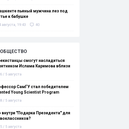
ашкенте пьяный мужчина лез под
тье к бабушке
4 августа, 19:43
40
ОБЩЕСТВО
бекистанцы смогут насладиться
мятником Ислама Каримова вблизи
6 / 5 августа
офессор СамГУ стал победителем
ented Young Scientist Program
8 / 5 августа
 внутри "Подарка Президента" для
рвоклассников?
5 / 5 августа