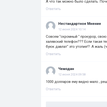
А что так можно было сделать. Поче
Ответить
Нестандартное Мнение
12 июня 2024 10:14
Совсем "скромный " прокурор, свою 
халявский телефон??? Если такая те
буюк давлат" это утопия!?. А жаль (
Ответить
Чемодан
12 июня 2024 09:58
1000 долларов ему видно мало , реш
Ответить