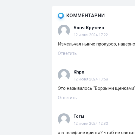
КОММЕНТАРИИ
Бонч Крутеич
12 июня 2024 17:22
Измельчал нынче прокурор, наверно
Ответить
Khpn
12 июня 2024 13:58
Это называлось "Борзыми щенками
Ответить
Гогм
12 июня 2024 12:30
а в телефоне крипта? чтоб не свети