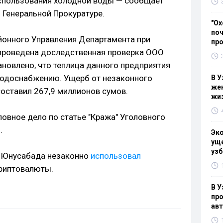
использования холодной воды — сообщает
 Генеральной Прокуратуре.
"Ох
поч
йонного Управления Департамента при
пр
 проведена доследственная проверка ООО
тановлено, что теплица данного предприятия
водоснабжению. Ущерб от незаконного
В У
жен
оставил 267,9 миллионов сумов.
жи
овное дело по статье "Кража" Уголовного
.
Эк
уще
узб
ь Юнусабада незаконно
использовал
криптовалюты.
В У
про
ав