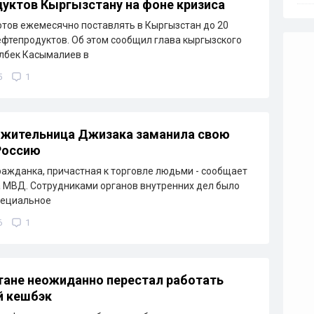
уктов Кыргызстану на фоне кризиса
отов ежемесячно поставлять в Кыргызстан до 20
ефтепродуктов. Об этом сообщил глава кыргызского
лбек Касымалиев в
5
1
 жительница Джизака заманила свою
Россию
ажданка, причастная к торговле людьми - сообщает
 МВД. Сотрудниками органов внутренних дел было
пециальное
6
1
тане неожиданно перестал работать
й кешбэк