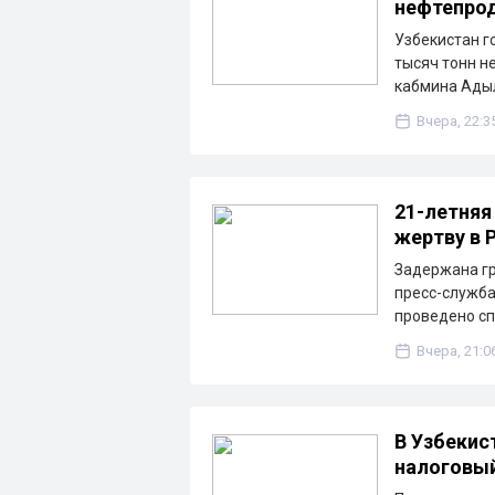
нефтепрод
Узбекистан г
тысяч тонн н
кабмина Ады
Вчера, 22:3
21-летняя
жертву в 
Задержана гр
пресс-служба
проведено с
Вчера, 21:0
В Узбекис
налоговы