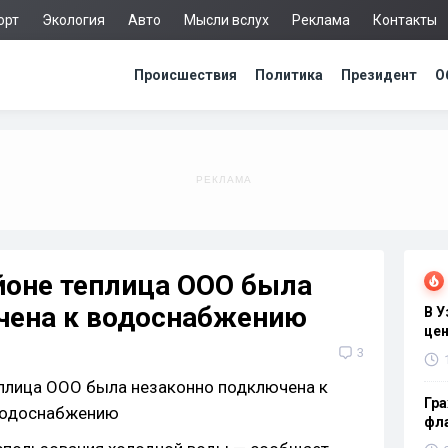
орт
Экология
Авто
Мысли вслух
Реклама
Контакты
Происшествия
Политика
Президент
О
йоне теплица ООО была
чена к водоснабжению
В 
цен
3
Гра
фла