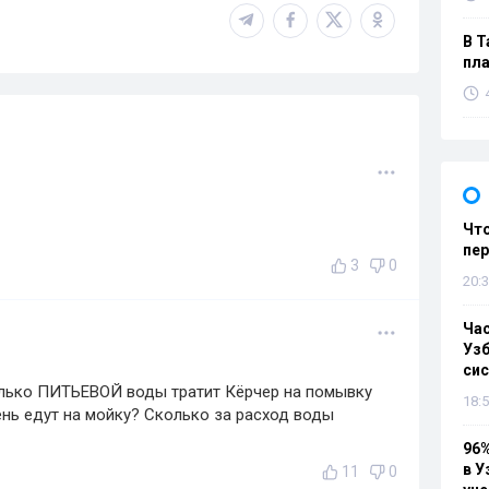
В Т
пла
Что
пе
3
0
20:3
Ча
Узб
си
олько ПИТЬЕВОЙ воды тратит Кёрчер на помывку
18:5
нь едут на мойку? Сколько за расход воды
96%
в У
11
0