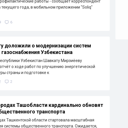
рофилактические работы - сообщает корреспондент
а текущего года, в мобильном приложении "Soliq"
9
6
у доложили о модернизации систем
и газоснабжения Узбекистана
еспублики Узбекистан Шавкату Мирзиёеву
отчёт о ходе работ по улучшению энергетической
ры страны и подготовке к
2
2
ородах Ташобласти кардинально обновят
бщественного транспорта
дах Ташкентской области стартовала масштабная
я системы общественного транспорта. Ожидается,