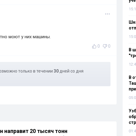
уч
15:1
Шко
отп
тно моют у них машины.
15:0
0
0
В ш
"тр
12:4
озможно только в течении
30
дней со дня
В о
Таш
пр
05:0
Узб
обр
стр
н направит 20 тысяч тонн
01:4