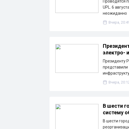
Проводятся п
UPL. 6 август
неожиданно
Вчера, 20:4
Президент
электро- 
Президенту Р
представили 
инфраструкту
Вчера, 20:1
В шести г
систему о
В шести горо
реорганизаци