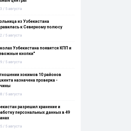
ебные центры
3 / 5 августа
льница из Узбекистана
равилась к Северному полюсу
2 / 5 августа
колах Узбекистана появятся КПП и
евожные кнопки"
9 / 5 августа
тношении хокимов 10 районов
кента назначена проверка -
ичины
8 / 5 августа
екистан разрешил хранение и
аботку персональных данных в 49
анах
5 / 5 августа