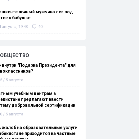
ашкенте пьяный мужчина лез под
тье к бабушке
4 августа, 19:43
40
ОБЩЕСТВО
 внутри "Подарка Президента" для
рвоклассников?
5 / 5 августа
стным учебным центрам в
екистане предлагают ввести
стему добровольной сертификации
0 / 5 августа
 жалоб на образовательные услуги
збекистане приходится на частные