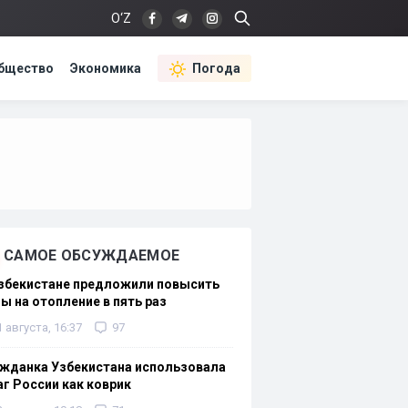
O‘Z
бщество
Экономика
Погода
САМОЕ ОБСУЖДАЕМОЕ
Узбекистане предложили повысить
ы на отопление в пять раз
1 августа, 16:37
97
жданка Узбекистана использовала
г России как коврик