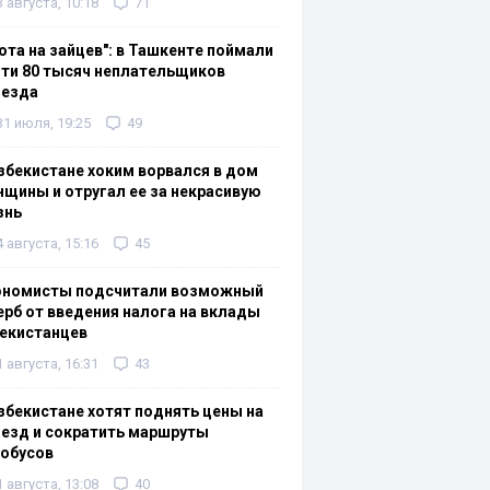
3 августа, 10:18
71
ота на зайцев": в Ташкенте поймали
ти 80 тысяч неплательщиков
оезда
31 июля, 19:25
49
збекистане хоким ворвался в дом
щины и отругал ее за некрасивую
знь
4 августа, 15:16
45
ономисты подсчитали возможный
рб от введения налога на вклады
екистанцев
1 августа, 16:31
43
збекистане хотят поднять цены на
езд и сократить маршруты
тобусов
1 августа, 13:08
40