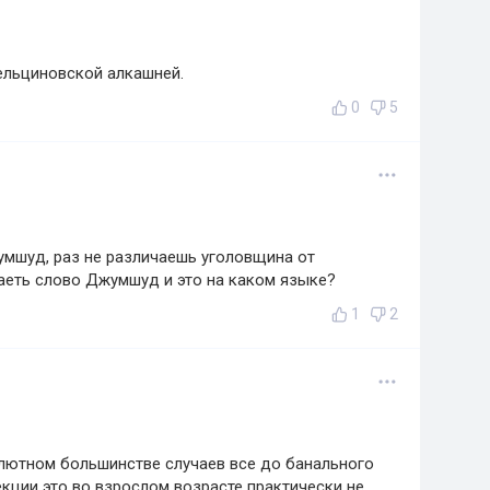
 ельциновской алкашней.
0
5
умшуд, раз не различаешь уголовщина от
аеть слово Джумшуд и это на каком языке?
1
2
лютном большинстве случаев все до банального
екции это во взрослом возрасте практически не