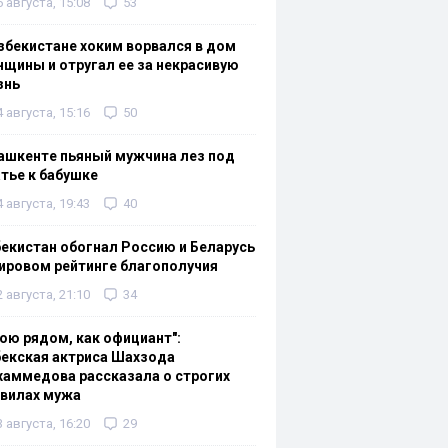
6 августа, 15:08
53
збекистане хоким ворвался в дом
щины и отругал ее за некрасивую
знь
4 августа, 15:16
50
ашкенте пьяный мужчина лез под
тье к бабушке
4 августа, 19:43
40
екистан обогнал Россию и Беларусь
ировом рейтинге благополучия
2 августа, 21:10
34
ою рядом, как официант":
екская актриса Шахзода
аммедова рассказала о строгих
авилах мужа
3 августа, 16:20
29