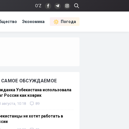
O‘Z
бщество
Экономика
Погода
САМОЕ ОБСУЖДАЕМОЕ
жданка Узбекистана использовала
г России как коврик
3 августа, 10:18
89
екистанцы не хотят работать в
ссии