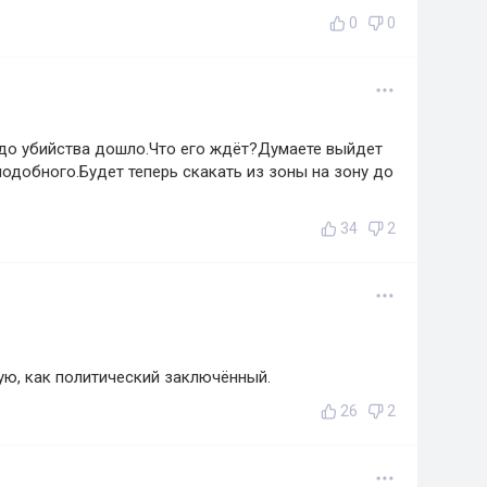
0
0
 до убийства дошло.Что его ждёт?Думаете выйдет
добного.Будет теперь скакать из зоны на зону до
34
2
ую, как политический заключённый.
26
2