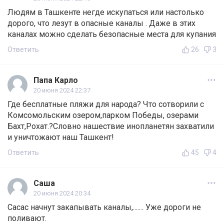
Людям в Ташкенте негде искупаться или настолько
дорого, что лезут в опасные каналы . Даже в этих
каналах можно сделать безопасные места для купания
Ответить
26
3
Папа Карло
20 июня 2024 22:37
Где бесплатные пляжи для народа? Что сотворили с
Комсомольским озером,парком Победы, озерами
Бахт,Рохат.?Словно нашествие инопланетян захватили
и уничтожают наш Ташкент!
Ответить
45
4
Саша
20 июня 2024 20:34
Сасас начнут закапывать каналы,....... Уже дороги не
поливают.