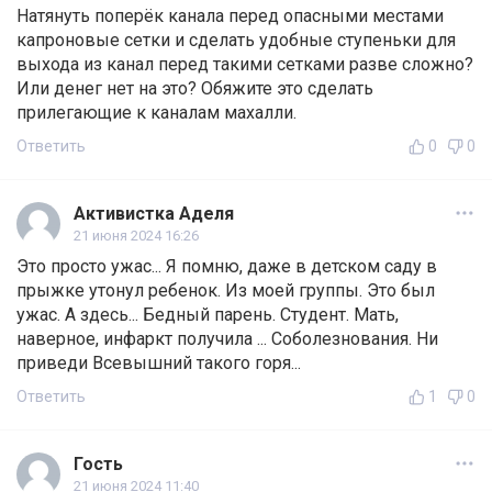
Натянуть поперёк канала перед опасными местами
капроновые сетки и сделать удобные ступеньки для
выхода из канал перед такими сетками разве сложно?
Или денег нет на это? Обяжите это сделать
прилегающие к каналам махалли.
Ответить
0
0
Активистка Аделя
21 июня 2024 16:26
Это просто ужас... Я помню, даже в детском саду в
прыжке утонул ребенок. Из моей группы. Это был
ужас. А здесь... Бедный парень. Студент. Мать,
наверное, инфаркт получила ... Соболезнования. Ни
приведи Всевышний такого горя...
Ответить
1
0
Гость
21 июня 2024 11:40