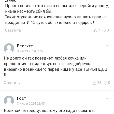
Диля,
Просто повезло что никто не пытался перейти дорогу,
иначе насмерть сбил бы.
Таких отупевших пожизненно нужно лишать прав на
вождение. И 15 суток обязательно в подарок !
Ответить
7
0
Ееегкгт
3 июля 2024 02:51
Не долго он так поездиет, любая кочка или
препятствие в виде двух ногого челдобречка
внезапно возникшего перед ним и у всё ТЫРЫНДЕЦ
!!!
Ответить
23
0
Гост
3 июля 2024 02:45
Больной на голову, поэтому его надо послать в