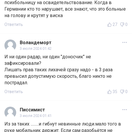
психбольницу на освидетельствование. Когда в
Германии кто то нарушает, все знают, что это больные
на голову и крутят у виска
Ответить
27
0
Воландеморт
3 июля 2024 01:42
И ни один радар, ни один "доносчик" не
зафиксировали?
Лишать прав таких лихачей сразу надо - в 3 раза
превысил допустимую скорость, благо никто не
пострадал.
Ответить
35
0
Писсимист
3 июля 2024 01:41
Из за таких .........и гибнут невинные люди.мало того в
руке мобильник держит. Если сам разобьётся не