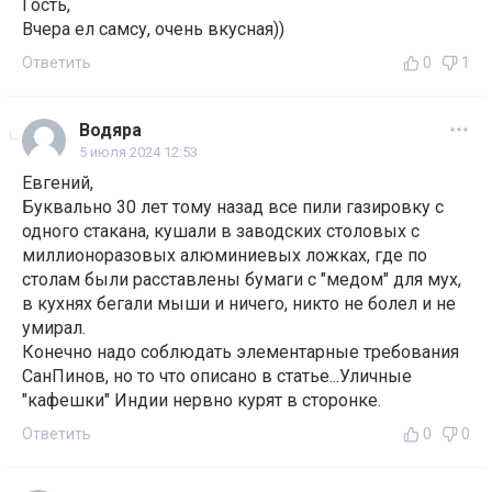
Гость,
Вчера ел самсу, очень вкусная))
Ответить
0
1
Водяра
5 июля 2024 12:53
Евгений,
Буквально 30 лет тому назад все пили газировку с
одного стакана, кушали в заводских столовых с
миллионоразовых алюминиевых ложках, где по
столам были расставлены бумаги с "медом" для мух,
в кухнях бегали мыши и ничего, никто не болел и не
умирал.
Конечно надо соблюдать элементарные требования
СанПинов, но то что описано в статье...Уличные
"кафешки" Индии нервно курят в сторонке.
Ответить
0
0