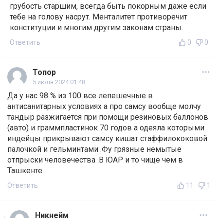
грубость старшим, всегда быть покорным даже если
тебе на голову насрут. Менталитет противоречит
конституции и многим другим законам страны.
Ответить
0
0
Топор
5 июля 2024 01:48
Да у нас 98 % из 100 все лепешечные в
антисанитарных условиях а про самсу вообще молчу
тандыр разжигается при помощи резиновых баллонов
(авто) и граммпластинок 70 годов а одеяла которыми
индейцы прикрывают самсу кишат стаффилококовой
палочкой и гельминтами .Фу грязные немытые
отпрыски человечества .В ЮАР и то чище чем в
Ташкенте
Ответить
11
1
Никнейм