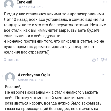
Евгений
5 июля 2024 09:19
Люди у нас становятся какими-то европизированнми.
Лет 10 назад всех всё устраивало, а сейчас видите ли
тандыры не те и что это без перчаток готовят. Нежные
все стали, как вы иммунитет вырабатывать будете,
если пылинки с себя сдуваете.
Я конечно противник того, что описали в статье, но не
нужно прям так драматизировать, у поваров нет
желания вас отравлять)).
Ответить
1
6
Azerbaycan Oglu
5 июля 2024 15:53
Евгений,
Не европезированными а стали немного уважать
себя. Потому что местный менталитет мешал
развиваться народу, всегда нужно было закрывать
глаза на происходящий беспредел, не отвечать на