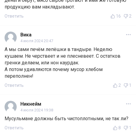
деньги берут, мясо сырое трогают и ими же готовую
продукцию вам накладывают.
Ответить
16
2
Вика
4 июля 2024 20:47
А мы сами печём лепёшки в тандыре. Неделю
кушаем. Не черствеет и не плесневеет. С остатков
гренки делаем, или нон каурдак.
А потом удивляются почему мусор хлебом
переполнен!
Ответить
2
1
Никнейм
4 июля 2024 19:38
Мусульмане должны быть чистоплотными, не так ли?
Ответить
8
1