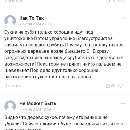
Ответить
10
0
Как То Так
7 июля 2024 20:33
Сухие не рубят,только хорошие идут под
уничтожение.Потом управление благоустройства
заявит что не дают срубить.Почему то на копку вывоз
огромных деревьев возле бывшего СНБ сразу
средства,техника нашлась ,а срубить сухое дерево нет
возможности?Пока гром не грянет никто пальцем не
шевельнет.Под дело идут только хорошие
насаждения,а сухостой только на дрова
Ответить
23
0
Не Может Быть
7 июля 2024 19:58
Видно что дерево сухое, почему его раньше не
убрали? Сейчас хакимият будет оправдываться, я не я