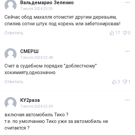
Вальдемарио Зеленио
7 июля 2024 23:05
Сейчас обод махалля отомстит другим деревьям,
спилив сотни штук под корень или забетонировав!
Ответить
17
0
СМЕРШ
7 июля 2024 22:48
Счет в судебном порядке "доблестному"
хокимияту,однозначно.
Ответить
3
1
КУ2раза
7 июля 2024 22:39
включая автомобиль Тико ?
т.е. по умолчанию Тико уже за автомобиль не
считается ?