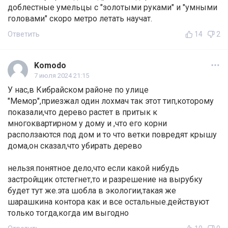
доблестные умельцы с "золотыми руками" и "умными
головами" скоро метро летать научат.
Ответить
14
2
Komodo
7 июля 2024 21:15
У нас,в Кибрайском районе по улице
"Мемор",приезжал один лохмач так этот тип,которому
показали,что дерево растет в притык к
многоквартирном у дому и ,что его корни
расползаются под дом и то что ветки повредят крышу
дома,он сказал,что убирать дерево
нельзя.понятное дело,что если какой нибудь
застройщик отстегнет,то и разрешение на вырубку
будет тут же.эта шобла в экологии,такая же
шарашкина контора как и все остальные.действуют
только тогда,когда им выгодно