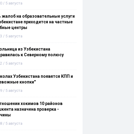
0 / 5 августа
 жалоб на образовательные услуги
збекистане приходится на частные
ебные центры
3 / 5 августа
льница из Узбекистана
равилась к Северному полюсу
2 / 5 августа
колах Узбекистана появятся КПП и
евожные кнопки"
9 / 5 августа
тношении хокимов 10 районов
кента назначена проверка -
ичины
8 / 5 августа