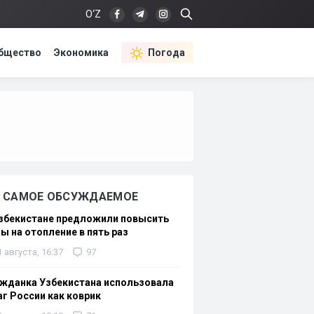
O‘Z
бщество
Экономика
Погода
САМОЕ ОБСУЖДАЕМОЕ
Узбекистане предложили повысить
ы на отопление в пять раз
1 августа, 16:37
97
жданка Узбекистана использовала
г России как коврик