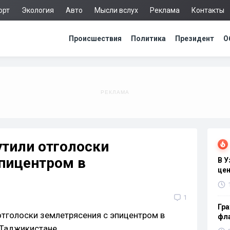
орт
Экология
Авто
Мысли вслух
Реклама
Контакты
Происшествия
Политика
Президент
О
утили отголоски
эпицентром в
В 
цен
1
Гра
фла