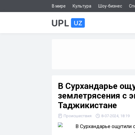
В мире
Культура
Шоу-бизнес
Сп
В Сурхандарье ощ
землетрясения с 
Таджикистане
Происшествия
8-07-2024, 18:19