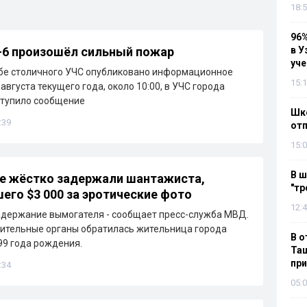
18:5
96%
-6 произошёл сильный пожар
в У
уч
бе столичного УЧС опубликовано информационное
15:1
августа текущего года, около 10:00, в УЧС города
ступило сообщение
Шко
:39
отп
15:0
В ш
е жёстко задержали шантажиста,
"тр
его $3 000 за эротические фото
12:4
держание вымогателя - сообщает пресс-служба МВД.
ительные органы обратилась жительница города
В о
99 года рождения.
Таш
пр
:34
05:0