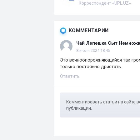
Корреспондент «UPL.UZ»
КОММЕНТАРИИ
Чай Лепешка Сыт Немнож
8 июля 2024 18:45
Это вечноопорожняющийся так громк
только постоянно дристать.
Ответить
Комментировать статьи на сайте в
публикации.