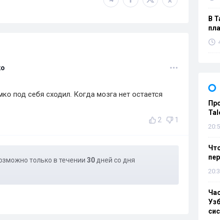
В Т
пла
ко
о под себя сходил. Когда мозга нет остается
Пр
Tal
2
1
20:5
Что
пе
озможно только в течении
30
дней со дня
20:3
Ча
Узб
си