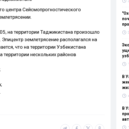
го центра Сейсмопрогностического
"Ох
емлетрясении.
поч
пр
:05, на территории Таджикистана произошло
. Эпицентр землетрясение располагался на
Эк
ается, что на территории Узбекистана
уще
 территории нескольких районов
узб
;
В У
жен
;
жи
.
В У
про
ав