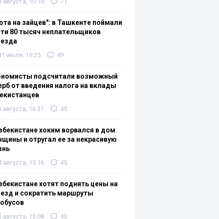
3 августа, 10:18
71
ота на зайцев": в Ташкенте поймали
ти 80 тысяч неплательщиков
оезда
31 июля, 19:25
49
ономисты подсчитали возможный
рб от введения налога на вклады
екистанцев
1 августа, 16:31
45
збекистане хоким ворвался в дом
щины и отругал ее за некрасивую
знь
4 августа, 15:16
45
збекистане хотят поднять цены на
езд и сократить маршруты
тобусов
1 августа, 13:08
40