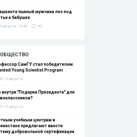
ашкенте пьяный мужчина лез под
тье к бабушке
4 августа, 19:43
40
ОБЩЕСТВО
офессор СамГУ стал победителем
ented Young Scientist Program
8 / 5 августа
 внутри "Подарка Президента" для
рвоклассников?
5 / 5 августа
стным учебным центрам в
екистане предлагают ввести
стему добровольной сертификации