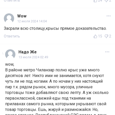
Ответить
24
2
Wow
12 июля 2024 14:04
Засрали всю столицу,крысы прямое доказательство.
Ответить
15
2
Надо Же
13 июля 2024 02:49
wow,
В районе метро Чиланзар полно крыс уже много
десятков лет. Никто ими не занимается, хотя снуют
чуть ли не под ногами. А по ночам у них настоящий
пир т.к. рядом рынок, много мусора, уличные
торговцы тоже добавляют свою лепту. А уж сколько
первоклассной, свежей еды под тканями на
прилавках самого рынка, которыми укрывают свой
товар торговцы. Ешь, жируй и размножайся. Но,