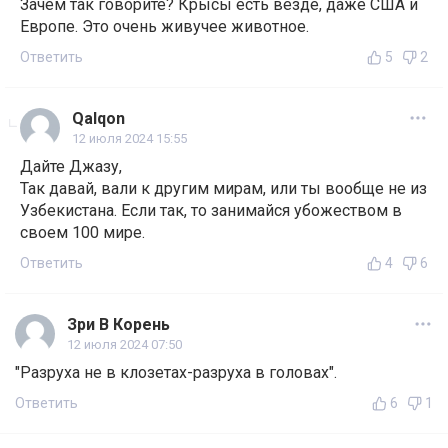
Зачем так говорите? Крысы есть везде, даже США и
Европе. Это очень живучее животное.
Ответить
5
2
Qalqon
12 июля 2024 15:55
Дайте Джазу,
Так давай, вали к другим мирам, или ты вообще не из
Узбекистана. Если так, то занимайся убожеством в
своем 100 мире.
Ответить
4
6
Зри В Корень
12 июля 2024 07:50
"Разруха не в клозетах-разруха в головах".
Ответить
6
1