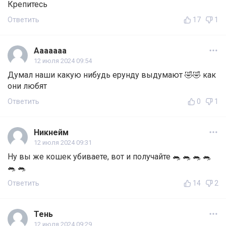
Крепитесь
Ответить
17
1
Ааааааа
12 июля 2024 09:54
Думал наши какую нибудь ерунду выдумают 🤣🤣 как
они любят
Ответить
0
1
Никнейм
12 июля 2024 09:31
Ну вы же кошек убиваете, вот и получайте 🐀 🐀 🐀 🐀
🐀 🐀
Ответить
14
2
Тень
12 июля 2024 09:29