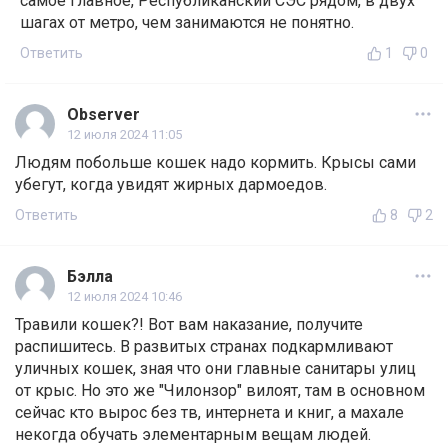
самое главное, Республиканский СЭС рядом, в двух
шагах от метро, чем занимаются не понятно.
Ответить
1
0
Observer
12 июля 2024 11:05
Людям побольше кошек надо кормить. Крысы сами
убегут, когда увидят жирных дармоедов.
Ответить
8
2
Бэлла
12 июля 2024 10:46
Травили кошек?! Вот вам наказание, получите
распишитесь. В развитых странах подкармливают
уличных кошек, зная что они главные санитары улиц
от крыс. Но это же "Чилонзор" вилоят, там в основном
сейчас кто вырос без тв, интернета и книг, а махале
некогда обучать элементарным вещам людей.