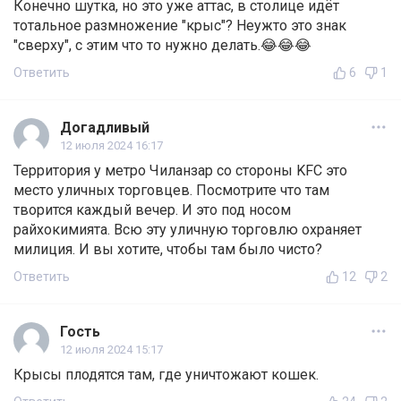
Конечно шутка, но это уже аттас, в столице идёт
тотальное размножение "крыс"? Неужто это знак
"сверху", с этим что то нужно делать.😂😂😂
Ответить
6
1
Догадливый
12 июля 2024 16:17
Территория у метро Чиланзар со стороны KFC это
место уличных торговцев. Посмотрите что там
творится каждый вечер. И это под носом
райхокимията. Всю эту уличную торговлю охраняет
милиция. И вы хотите, чтобы там было чисто?
Ответить
12
2
Гость
12 июля 2024 15:17
Крысы плодятся там, где уничтожают кошек.