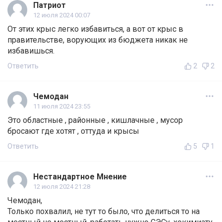
Патриот
12 июля 2024 00:07
От этих крыс легко избавиться, а вот от крыс в
правительстве, ворующих из бюджета никак не
избавишься.
Ответить
2
2
Чемодан
11 июля 2024 23:55
Это областные , районные , кишлачные , мусор
бросают где хотят , оттуда и крысы
Ответить
5
1
Нестандартное Мнение
12 июля 2024 21:28
Чемодан,
Только похвалил, не тут то было, что делиться то на