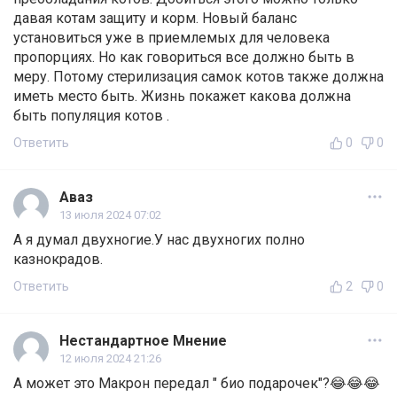
давая котам защиту и корм. Новый баланс
установиться уже в приемлемых для человека
пропорциях. Но как говориться все должно быть в
меру. Потому стерилизация самок котов также должна
иметь место быть. Жизнь покажет какова должна
быть популяция котов .
Ответить
0
0
Аваз
13 июля 2024 07:02
А я думал двухногие.У нас двухногих полно
казнокрадов.
Ответить
2
0
Нестандартное Мнение
12 июля 2024 21:26
А может это Макрон передал " био подарочек"?😂😂😂