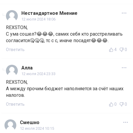
Нестандартное Мнение
12 июля 2024 18:06
REXSTON,
С ума сошел?😂😂😂, самих себя кто расстреливать
согласится🤐🤐🤐, тс с с, иначе посадят😂😂😂.
Ответить
4
0
Алла
12 июля 2024 23:33
REXSTON,
А между прочим бюджет наполняется за счёт наших
налогов.
Ответить
0
0
Смешно
12 июля 2024 10:15