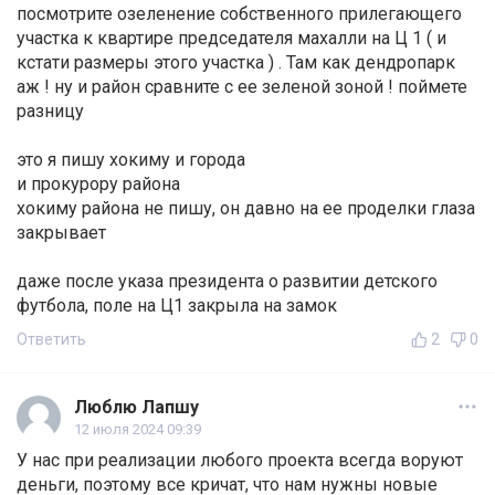
посмотрите озеленение собственного прилегающего
участка к квартире председателя махалли на Ц 1 ( и
кстати размеры этого участка ) . Там как дендропарк
аж ! ну и район сравните с ее зеленой зоной ! поймете
разницу
это я пишу хокиму и города
и прокурору района
хокиму района не пишу, он давно на ее проделки глаза
закрывает
даже после указа президента о развитии детского
футбола, поле на Ц1 закрыла на замок
Ответить
2
0
Люблю Лапшу
12 июля 2024 09:39
У нас при реализации любого проекта всегда воруют
деньги, поэтому все кричат, что нам нужны новые