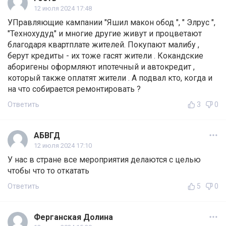
12 июля 2024 17:48
УПравляющие кампании "Яшил макон обод ", " Элрус ",
"Технохудуд" и многие другие живут и процветают
благодаря квартплате жителей. Покупают малибу ,
берут кредиты - их тоже гасят жители . Кокандские
аборигены оформляют ипотечный и автокредит ,
который также оплатят жители . А подвал кто, когда и
на что собирается ремонтировать ?
Ответить
3
0
АБВГД
12 июля 2024 17:10
У нас в стране все мероприятия делаются с целью
чтобы что то откатать
Ответить
5
0
Ферганская Долина