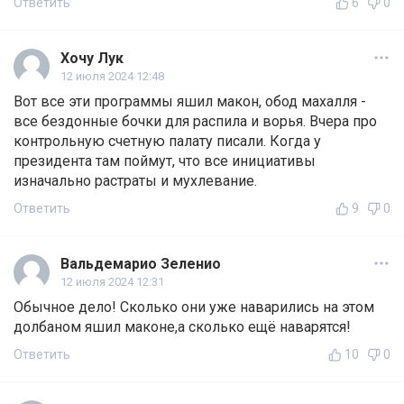
Ответить
6
0
Хочу Лук
12 июля 2024 12:48
Вот все эти программы яшил макон, обод махалля -
все бездонные бочки для распила и ворья. Вчера про
контрольную счетную палату писали. Когда у
президента там поймут, что все инициативы
изначально растраты и мухлевание.
Ответить
9
0
Вальдемарио Зеленио
12 июля 2024 12:31
Обычное дело! Сколько они уже наварились на этом
долбаном яшил маконе,а сколько ещё наварятся!
Ответить
10
0