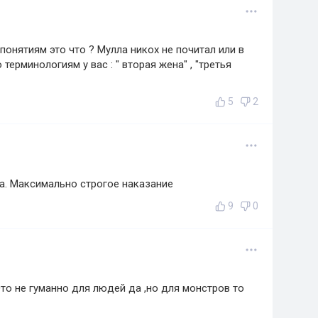
онятиям это что ? Мулла никох не почитал или в
терминологиям у вас : " вторая жена" , "третья
5
2
ка. Максимально строгое наказание
9
0
то не гуманно для людей да ,но для монстров то