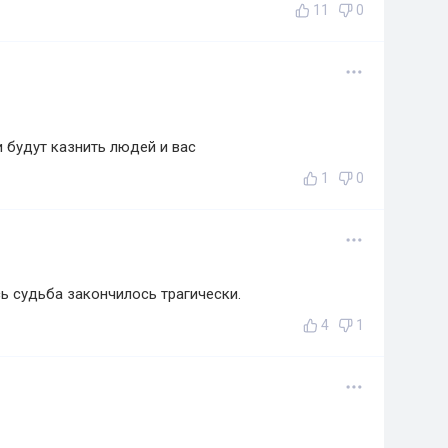
11
0
 будут казнить людей и вас
1
0
ь судьба закончилось трагически.
4
1