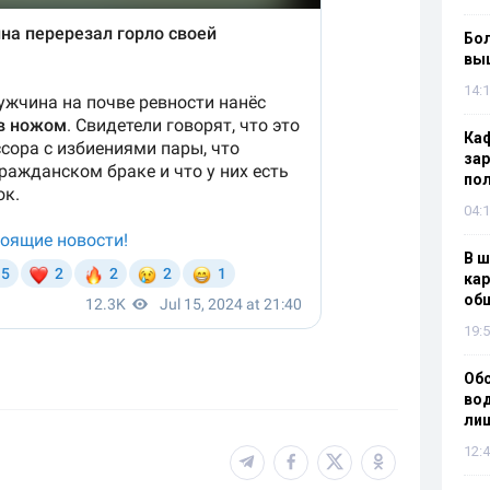
Бол
вы
14:1
Каф
зар
по
04:1
В ш
кар
об
19:5
Об
вод
лиш
12:4