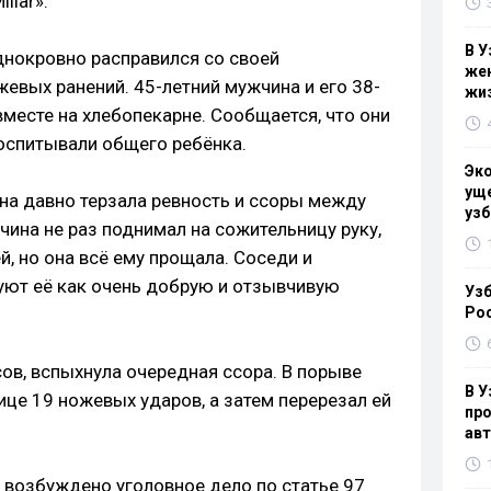
llar».
В У
днокровно расправился со своей
жен
жевых ранений. 45-летний мужчина и его 38-
жи
месте на хлебопекарне. Сообщается, что они
воспитывали общего ребёнка.
Эк
уще
на давно терзала ревность и ссоры между
узб
чина не раз поднимал на сожительницу руку,
й, но она всё ему прощала. Соседи и
уют её как очень добрую и отзывчивую
Узб
Ро
сов, вспыхнула очередная ссора. В порыве
В У
це 19 ножевых ударов, а затем перерезал ей
про
ав
 возбуждено уголовное дело по статье 97