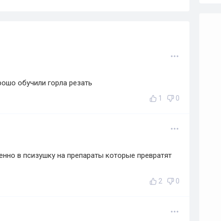
рошо обучили горла резать
1
0
нно в псизушку на препараты которые превратят
2
0