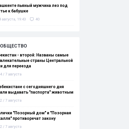
ашкенте пьяный мужчина лез под
тье к бабушке
4 августа, 19:43
40
ОБЩЕСТВО
екистан - второй: Названы самые
ивлекательные страны Центральной
и для переезда
4 / 7 августа
збекистане с сегодняшнего дня
али выдавать "паспорта" животным
2 / 7 августа
лички "Позорный дом" и "Позорная
алля" противоречат закону
2 / 7 августа