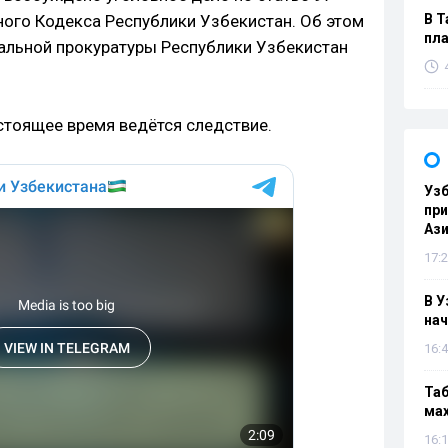
ого Кодекса Республики Узбекистан. Об этом
В Т
пла
альной прокуратуры Республики Узбекистан
тоящее время ведётся следствие.
Узб
пр
Ази
17:2
В У
нач
16:4
Таб
мах
16:1