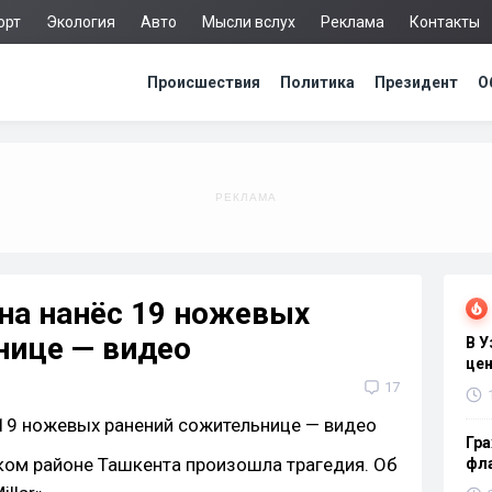
орт
Экология
Авто
Мысли вслух
Реклама
Контакты
Происшествия
Политика
Президент
О
на нанёс 19 ножевых
нице — видео
В 
цен
17
Гра
ском районе Ташкента произошла трагедия. Об
фла