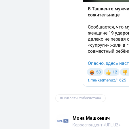
Новости Узбекистана
Мона Машкевич
Корреспондент «UPL.UZ»