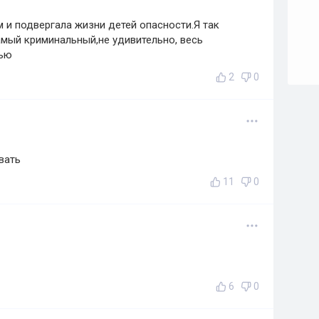
м и подвергала жизни детей опасности.Я так
амый криминальный,не удивительно, весь
нью
2
0
вать
11
0
6
0