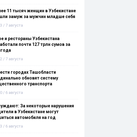
ее 11 тысяч женщин в Узбекистане
шли замуж за мужчин младше себя
3 / 7 августа
е и рестораны Узбекистана
аботали почти 127 трлн сумов за
лгода
2 / 7 августа
ести городах Ташобласти
динально обновят систему
щественного транспорта
0 / 6 августа
суждают: За некоторые нарушения
ители в Узбекистане могут
иться автомобиля на год
3 / 6 августа