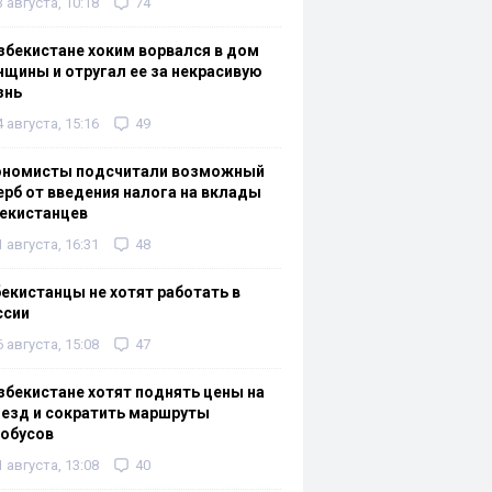
3 августа, 10:18
74
збекистане хоким ворвался в дом
щины и отругал ее за некрасивую
знь
4 августа, 15:16
49
ономисты подсчитали возможный
рб от введения налога на вклады
екистанцев
1 августа, 16:31
48
екистанцы не хотят работать в
ссии
6 августа, 15:08
47
збекистане хотят поднять цены на
езд и сократить маршруты
тобусов
1 августа, 13:08
40