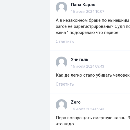
Папа Карло
16 июля 2024 10:07
А в незаконном браке по нынешним п
загсе не зарегистрированы? Судя по 
жена " подозреваю что первое.
Ответить
Учитель
16 июля 2024 09:43
Как де легко стало убивать челове
Ответить
Zero
16 июля 2024 09:43
Пора возвращать смертную казнь .Э
что надо .