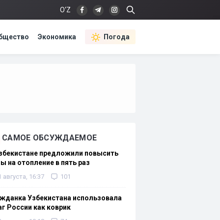
O‘Z
бщество
Экономика
Погода
САМОЕ ОБСУЖДАЕМОЕ
Узбекистане предложили повысить
ы на отопление в пять раз
1 августа, 16:37
101
жданка Узбекистана использовала
г России как коврик