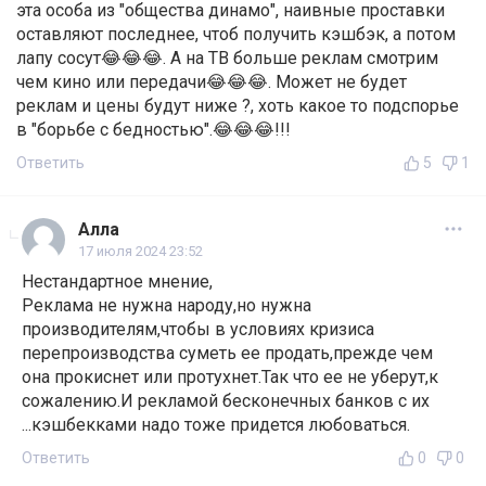
эта особа из "общества динамо", наивные проставки
оставляют последнее, чтоб получить кэшбэк, а потом
лапу сосут😂😂😂. А на ТВ больше реклам смотрим
чем кино или передачи😂😂😂. Может не будет
реклам и цены будут ниже ?, хоть какое то подспорье
в "борьбе с бедностью".😂😂😂!!!
Ответить
5
1
Алла
17 июля 2024 23:52
Нестандартное мнение,
Реклама не нужна народу,но нужна
производителям,чтобы в условиях кризиса
перепроизводства суметь ее продать,прежде чем
она прокиснет или протухнет.Так что ее не уберут,к
сожалению.И рекламой бесконечных банков с их
...кэшбекками надо тоже придется любоваться.
Ответить
0
0