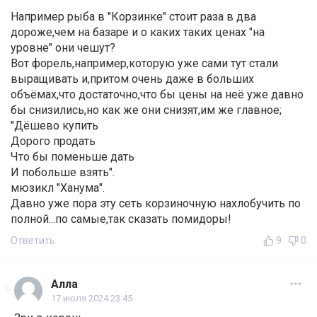
Например рыба в "Корзинке" стоит раза в два
дороже,чем на базаре и о каких таких ценах "на
уровне" они чешут?
Вот форель,например,которую уже сами тут стали
выращивать и,притом очень даже в больших
объёмах,что достаточно,что бы цены на неё уже давно
бы снизились,но как же они снизят,им же главное;
"Дёшево купить
Дорого продать
Что бы поменьше дать
И побольше взять".
мюзикл "Ханума".
Давно уже пора эту сеть корзиночную нахлобучить по
полной...по самые,так сказать помидоры!
Ответить
9
0
Алла
17 июля 2024 23:45