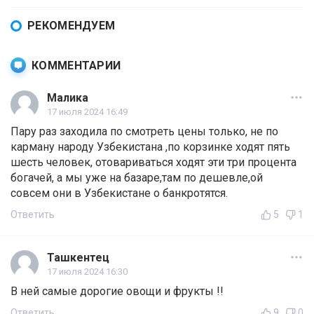
РЕКОМЕНДУЕМ
КОММЕНТАРИИ
Малика
17 июля 2024 16:49
Пару раз заходила по смотреть цены только, не по
карману народу Узбекистана ,по корзинке ходят пять
шесть человек, отовариваться ходят эти три процента
богачей, а мы уже на базаре,там по дешевле,ой
совсем они в Узбекистане о банкротятся.
Ответить
5
1
Ташкентец
17 июля 2024 16:30
В ней самые дорогие овощи и фрукты !!
Ответить
9
0