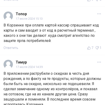
Топор
17 июля 2024 15:13
В Корзинке при оплате картой кассир спрашивает код
карты и сам вводит э от код в расчетный терминал ,
какого х они так делают .куда смотрит агентство по
защите прпв потребителей.
Ответить
7
1
Тимур
17 июля 2024 14:39
В приложении раструбили о скидках в честь дня
рождения, а по факту на те продукты, которые должны
были быть на скидке, нисколько не подешевели. Я
сделал замечание одному из контролёров, и показал
на сотовом, где на их канале другая цена. Сразу
зашуршали и поменяли. В последнее время совсем
испортилась Корзинка