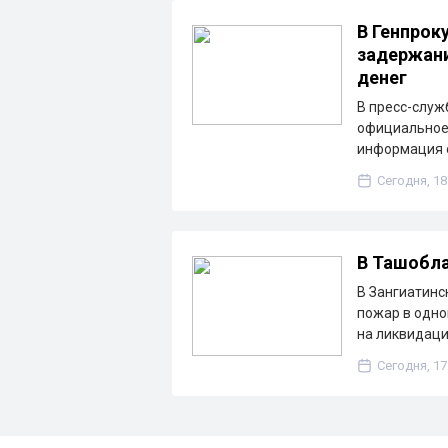
В Генпрок
задержани
денег
В пресс-служ
официальное 
информация о
Сегодня, 18
В Ташобла
В Зангиатинс
пожар в одно
на ликвидац
Сегодня, 17