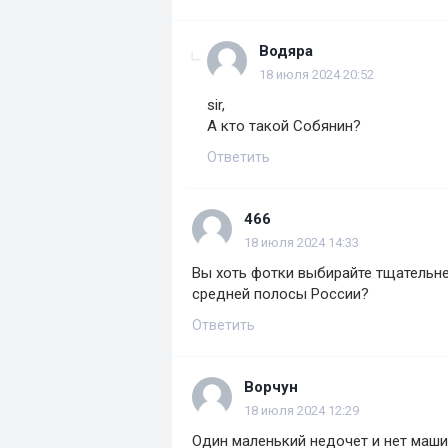
Водяра
18 июля 2024 20:52
sir,
А кто такой Собянин?
Ответить
466
18 июля 2024 14:33
Вы хоть фотки выбирайте тщательне
средней полосы России?
Ответить
Ворчун
18 июля 2024 12:29
Один маленький недочет и нет маш