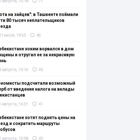
3 августа, 10:18
71
ота на зайцев": в Ташкенте поймали
ти 80 тысяч неплательщиков
оезда
31 июля, 19:25
46
збекистане хоким ворвался в дом
щины и отругал ее за некрасивую
знь
4 августа, 15:16
45
ономисты подсчитали возможный
рб от введения налога на вклады
екистанцев
1 августа, 16:31
41
збекистане хотят поднять цены на
езд и сократить маршруты
тобусов
1 августа, 13:08
40