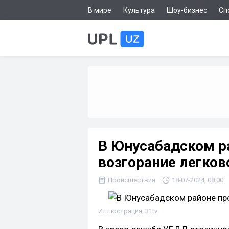
В мире
Культура
Шоу-бизнес
Сп
В Юнусабадском р
возгорание легков
Происшествия
18-07-2024, 08:00
Иллюстрация, 31tv