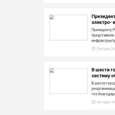
Президент
электро- 
Президенту Р
представили 
инфраструкту
Сегодня, 20
В шести г
систему о
В шести горо
реорганизаци
что благода
Сегодня, 19