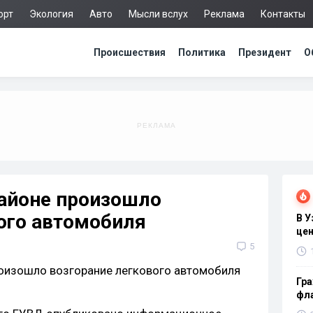
орт
Экология
Авто
Мысли вслух
Реклама
Контакты
Происшествия
Политика
Президент
О
айоне произошло
ого автомобиля
В 
цен
5
Гра
фла