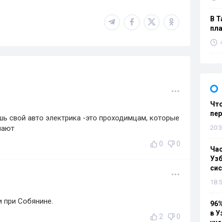
В Т
пла
Что
пе
ешь свой авто электрика -это проходимцам, которые
ечают
20:3
0
0
Ча
Узб
си
18:5
 при Собянине.
96%
в У
2
0