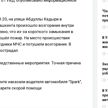
го ГУВД опубликовано информационное
"Ох
поч
9:20, на улице Абдуллы Кадыри в
пр
ашкента произошло возгорание внутри
ено, что из-за короткого замыкания в
зошёл пожар. На место происшествия
В У
жен
дники МЧС и потушили возгорание. В
жи
пострадал.
ледственные мероприятия. Точная причина
Эк
уще
узб
нте наказали водителя автомобиля "Spark",
арете скорой помощи.
В У
про
ав