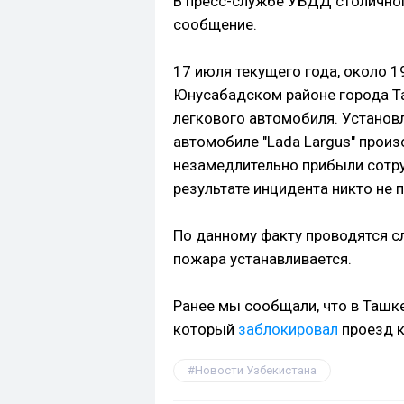
В пресс-службе УБДД столично
сообщение.
17 июля текущего года, около 1
Юнусабадском районе города Т
легкового автомобиля. Установл
автомобиле "Lada Largus" прои
незамедлительно прибыли сотру
результате инцидента никто не 
По данному факту проводятся с
пожара устанавливается.
Ранее мы сообщали, что в Ташке
который
заблокировал
проезд к
Новости Узбекистана