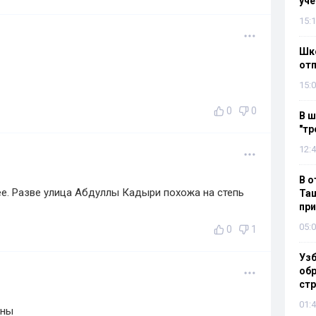
уч
15:1
Шко
отп
15:0
0
0
В ш
"тр
12:4
В о
е. Разве улица Абдуллы Кадыри похожа на степь
Таш
пр
05:0
0
1
Узб
обр
стр
01:4
ины