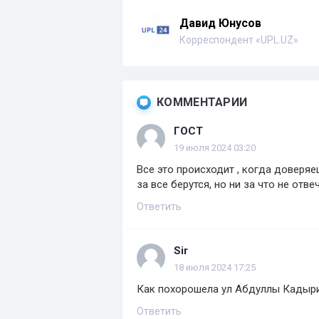
Давид Юнусов
Корреспондент «UPL.UZ»
КОММЕНТАРИИ
ГОСТ
19 июля 2024 03:20
Все это происходит , когда доверя
за все берутся, но ни за что не отв
Ответить
Sir
18 июля 2024 17:25
Как похорошела ул Абдуллы Кадыри
Ответить