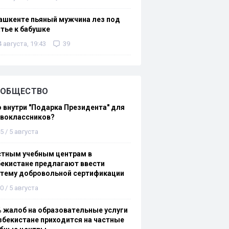
ашкенте пьяный мужчина лез под
тье к бабушке
4 августа, 19:43
39
ОБЩЕСТВО
 внутри "Подарка Президента" для
рвоклассников?
5 / 5 августа
стным учебным центрам в
екистане предлагают ввести
стему добровольной сертификации
0 / 5 августа
 жалоб на образовательные услуги
збекистане приходится на частные