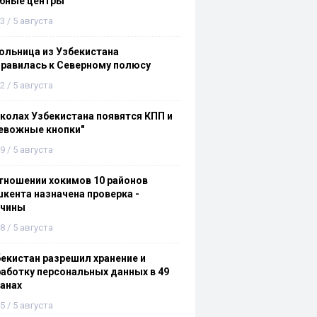
ебные центры
3 / 5 августа
льница из Узбекистана
равилась к Северному полюсу
2 / 5 августа
колах Узбекистана появятся КПП и
евожные кнопки"
9 / 5 августа
тношении хокимов 10 районов
кента назначена проверка -
ичины
8 / 5 августа
екистан разрешил хранение и
аботку персональных данных в 49
анах
5 / 5 августа