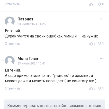
Ответить
3
0
Патриот
23 июля 2024 14:26
Евгений,
Дypaк учится на своих ошибках, умный — на чужих.
Ответить
5
1
Моня План
23 июля 2024 15:41
Евгений,
А еще примечательно что "учитель" то земляк , а
может даже и мечеть посещает ( не синагогу же ) .
Ответить
6
1
Комментировать статьи на сайте возможно только