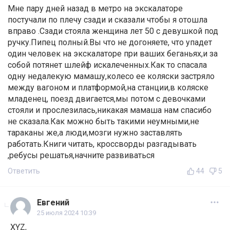
Мне пару дней назад в метро на экскалаторе
постучали по плечу сзади и сказали чтобы я отошла
вправо .Сзади стояла женщина лет 50 с девушкой под
ручку.Пипец полный.Вы что не догоняете, что упадет
один человек на экскалаторе при ваших беганьях,и за
собой потянет шлейф искалеченных.Как то спасала
одну недалекую мамашу,колесо ее коляски застряло
между вагоном и платформой,на станции,в коляске
младенец, поезд двигается,мы потом с девочками
стояли и прослезилась,никакая мамаша нам спасибо
не сказала.Как можно быть такими неумными,не
тараканы же,а люди,мозги нужно заставлять
работать.Книги читать, кроссворды разгадывать
,ребусы решатья,начните развиваться
Ответить
44
5
Евгений
25 июля 2024 10:39
XYZ,