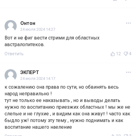
Онтон
24 июля 2024 14:27
Вот и не фиг вести стрими для областных
австралопитеков.
Ответить
12
4
ЭКПЕРТ
24 июля 2024 14:17
к сожалению она права по сути, но обвинять весь
народ неправильно !
тут не только ее наказывать , но и выводы делать
нужно по воспитанию приезжих областных ! мы же не
слепые и не глухие , и видим как она живут ! часто как
быдло уж! потому эту тему , нужно поднимать и как
воспитание нашего наеление