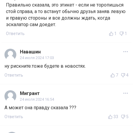
Правильно сказала, это этикет - если не торопишься
стой справа, а то встанут обычно друзья заняв левую
и правую стороны и все должны ждать, когда
эскалатор сам доедет.
Ответить
1
1
Навашин
24 июля 2024 17:03
ну рискните.тоже будете в новостях.
Ответить
7
4
Мигрант
24 июля 2024 16:54
А может она правду сказала ???
Ответить
33
5