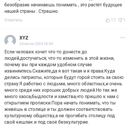
безобразие начинаешь понимать , это растёт будущее
нашей страны . Страшно.
Ответить
17
1
XYZ
24 июля 2024 20:04
Если человек хочет что-то донести до
людей,достучаться, что-то изменить в этой жизни,
почему вы при каждом удобном случае
извиняитесь.Скажите,да я вот такая и я права.Куда
делись патриоты, которые будут горой стоять за свою
страну.Я работаю с людьми, много областных,и очень
много среди них хороших добрых людей.Но так же
много хаоса,быдлости и хамства,что пришло к нам с
открытием прописки.Пора начать понимать, что ты
живёшь в столице и ты должен соответствовать
культурному обществу,а не прогибать столицу под
свой кишлак и под своё безкультурие.