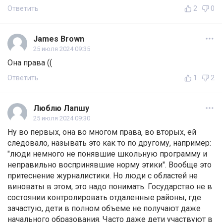
Ответить
2
0
James Brown
25 июля 2024 09:35
Она права ((
Ответить
1
2
Люблю Лапшу
25 июля 2024 09:30
Ну во первых, она во многом права, во вторых, ей
следовало, называть это как то по другому, например:
"люди немного не понявшие школьную программу и
неправильно воспринявшие норму этики". Вообще это
притеснение журналистики. Но люди с областей не
виноваты в этом, это надо понимать. Государство не в
состоянии контролировать отдаленные районы, где
зачастую, дети в полном объеме не получают даже
начального образования. Часто даже дети участвуют в