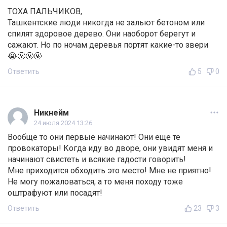
ТОХА ПАЛЬЧИКОВ,
Ташкентские люди никогда не зальют бетоном или
спилят здоровое дерево. Они наоборот берегут и
сажают. Но по ночам деревья портят какие-то звери
😭🤬🤬🤬
Ответить
5
0
Никнейм
24 июля 2024 13:26
Вообще то они первые начинают! Они еще те
провокаторы! Когда иду во дворе, они увидят меня и
начинают свистеть и всякие гадости говорить!
Мне приходится обходить это место! Мне не приятно!
Не могу пожаловаться, а то меня походу тоже
оштрафуют или посадят!
Ответить
23
3