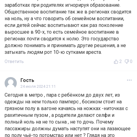
заработках при родителях игнорируя образование.
Общественное воспитание так же в регионах сводится
на ноль, ну а что говорить об семейном воспитании,
если детей сейчас воспитывают как раз поколение
выросшее в 90-х, то есть семейное воспитание в
регионах почти сводится к нолю. Это государство
должно понимать и принимать другие решения, а не
затыкать людям рот 10-ю сутками ареста.
Ответить
2
0
Гость
24 июля 2024 21:11
Сегодня в метро , пара с ребёнком до двух лет, из
одежды на нем только памперс , босиком стоит на
грязном полу в вагоне качаясь на ножках -ниточках с
рахитичным пузом , а родители делают селфи и
полный ноль на не то сына , не то дочь. Почему
пассажиры должны думать наступят они на лазающее
по полу чьё-то потомство или нет ? Глядя на это