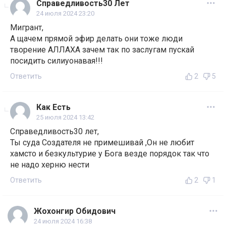
Справедливость30 Лет
24 июля 2024 23:20
Мигрант,
А щачем прямой эфир делать они тоже люди
творение АЛЛАХА зачем так по заслугам пускай
посидить силиуонавая!!!
Ответить
2
5
Как Есть
25 июля 2024 13:42
Справедливость30 лет,
Ты суда Создателя не примешивай ,Он не любит
хамсто и безкультурие у Бога везде порядок так что
не надо херню нести
Ответить
2
1
Жохонгир Обидович
24 июля 2024 16:38