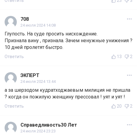
Ответить
23
3
708
24 июля 2024 14:08
Глупость. На суде просить нисхождение.
Признала вину , признала. Зачем ненужные унижения ?
10 дней пролетят быстро.
Ответить
13
2
ЭКПЕРТ
24 июля 2024 13:44
а за шерзодом кудратходжаевым милиция не пришла
? когда он пожилую женщину прессовал ! уят и уят !
Ответить
20
2
Справедливость30 Лет
24 июля 2024 23:23