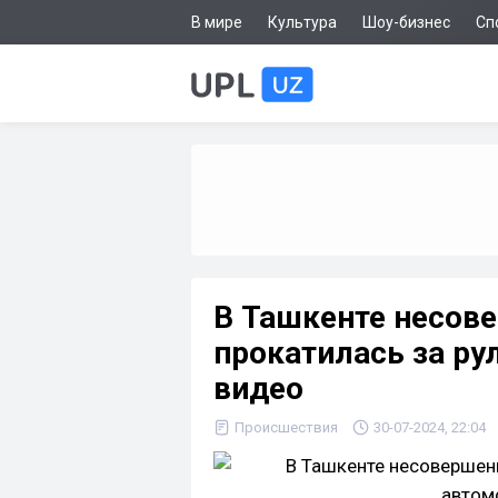
В мире
Культура
Шоу-бизнес
Сп
В Ташкенте несов
прокатилась за ру
видео
Происшествия
30-07-2024, 22:04