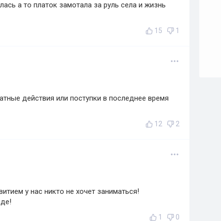
ась а то платок замотала за руль села и жизнь
15
1
атные действия или поступки в последнее время
12
2
итием у нас никто не хочет заниматься!
нде!
1
0