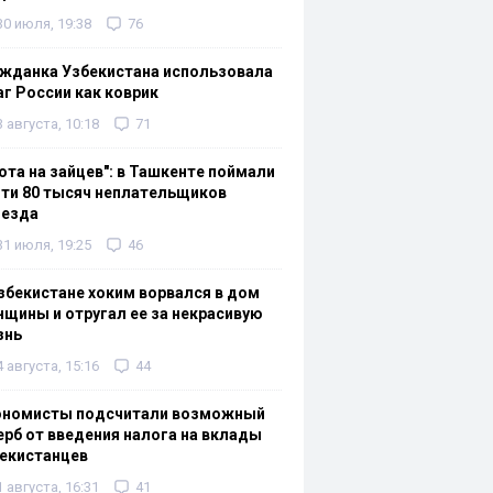
30 июля, 19:38
76
жданка Узбекистана использовала
г России как коврик
3 августа, 10:18
71
ота на зайцев": в Ташкенте поймали
ти 80 тысяч неплательщиков
оезда
31 июля, 19:25
46
збекистане хоким ворвался в дом
щины и отругал ее за некрасивую
знь
4 августа, 15:16
44
ономисты подсчитали возможный
рб от введения налога на вклады
екистанцев
1 августа, 16:31
41