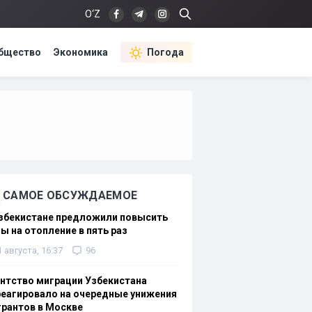
O‘Z
бщество
Экономика
Погода
САМОЕ ОБСУЖДАЕМОЕ
Узбекистане предложили повысить
ы на отопление в пять раз
1 августа, 16:37
96
нтство миграции Узбекистана
еагировало на очередные унижения
рантов в Москве