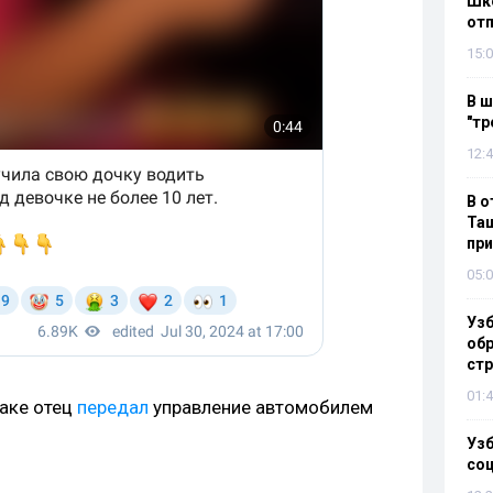
Шко
отп
15:0
В ш
"тр
12:4
В о
Таш
пр
05:0
Узб
обр
стр
01:4
аке отец
передал
управление автомобилем
Узб
со