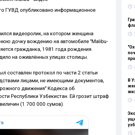
го ГУВД опубликовано информационное
Гра
фла
нился видеоролик, на котором женщина
нюю дочку вождению на автомобиле "Malibu-
"Ох
ляется гражданка, 1981 года рождения.
поч
одило на оживлённых улицах столицы.
пр
л составлен протокол по части 2 статьи
едствами лицами, не имеющими документов,
В У
жен
рожного движения" Кодекса об
жи
сти Республики Узбекистан. Ей грозит штраф
величин (1 700 000 сумов).
Эк
уще
узб