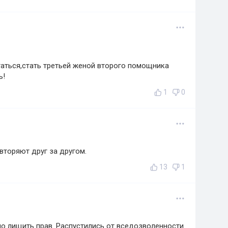
таться,стать третьей женой второго помощника
ь!
1
0
вторяют друг за другом.
13
1
о лищить прав. Распустились от вседозволенности.