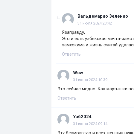
Вальдемарио Зеленио
31 июля 2024 23:42
Язаправду,
Это и есть узбекская мечта-замо
замхокима и жизнь считай удалас
Ответить
Wow
31 июля 2024 10:39
Это сейчас модно. Как мартышки по
Ответить
Узб2024
31 июля 2024 09:14
Эту безмозглую и всех женщин нужн