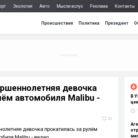
орт
Экология
Авто
Мысли вслух
Реклама
Контакты
Происшествия
Политика
Президент
О
ершеннолетняя девочка
лём автомобиля Malibu -
В 
цен
22
Аге
отр
миг