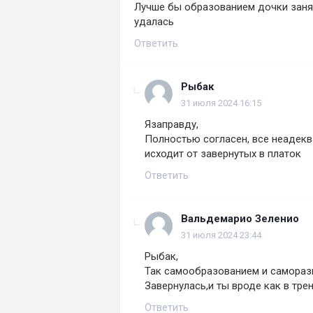
Лучше бы образованием дочки занял
удалась
Ответить
Рыбак
31 июля 2024 16:15
Язаправду,
Полностью согласен, все неадекв
исходит от завернутых в платок
Ответить
Вальдемарио Зеленио
31 июля 2024 23:44
Рыбак,
Так самообразованием и саморазв
Завернулась,и ты вроде как в тре
Ответить