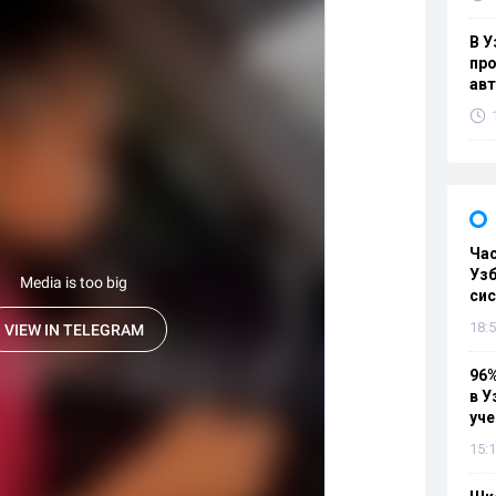
В У
про
ав
Ча
Узб
си
18:5
96%
в У
уч
15:1