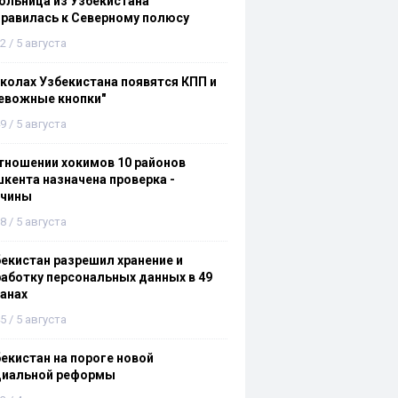
льница из Узбекистана
равилась к Северному полюсу
2 / 5 августа
колах Узбекистана появятся КПП и
евожные кнопки"
9 / 5 августа
тношении хокимов 10 районов
кента назначена проверка -
ичины
8 / 5 августа
екистан разрешил хранение и
аботку персональных данных в 49
анах
5 / 5 августа
екистан на пороге новой
циальной реформы