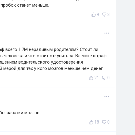
,пробок станет меньше.
9
3
аф всего 1.7М нерадивым родителям? Стоит ли
ь человека и что стоит откупиться. Влепите штраф
лишением водительского удостоверения
й мерой для тех у кого мозгов меньше чем денег
21
0
 бы зачатки мозгов
18
0