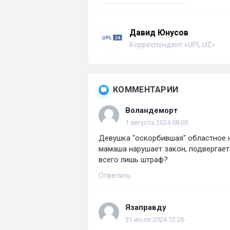
Давид Юнусов
Корреспондент «UPL.UZ»
КОММЕНТАРИИ
Воландеморт
1 августа 2024 08:05
Девушка "оскорбившая" областное н
мамаша нарушает закон, подвергает 
всего лишь штраф?
Ответить
Язаправду
31 июля 2024 12:26