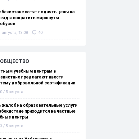
збекистане хотят поднять цены на
езд и сократить маршруты
тобусов
1 августа, 13:08
40
ОБЩЕСТВО
стным учебным центрам в
екистане предлагают ввести
стему добровольной сертификации
0 / 5 августа
 жалоб на образовательные услуги
збекистане приходится на частные
ебные центры
3 / 5 августа