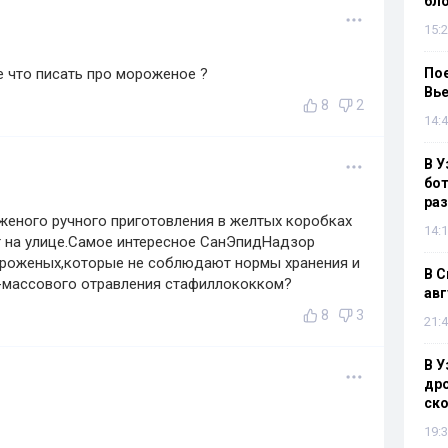
бл
15:2
 что писать про мороженое ?
Пое
Вье
8
2
14:4
В У
бот
раз
женого ручного приготовления в желтых коробках
14:1
г на улице.Самое интересное СанЭпидНадзор
ороженых,которые не соблюдают нормы хранения и
В С
-массового отравления стафиллококком?
авг
8
3
21:4
В У
дро
ско
19:3