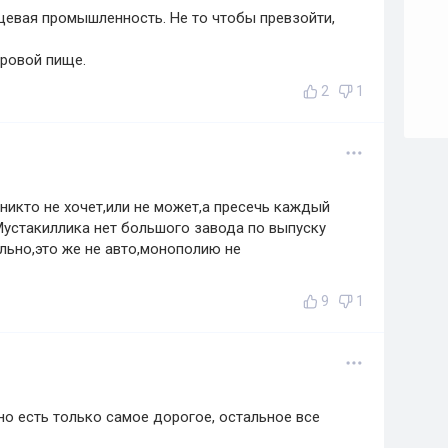
щевая промышленность. Не то чтобы превзойти,
оровой пище.
2
1
никто не хочет,или не может,а пресечь каждый
 Мустакиллика нет большого завода по выпуску
льно,это же не авто,монополию не
9
1
о есть только самое дорогое, остальное все