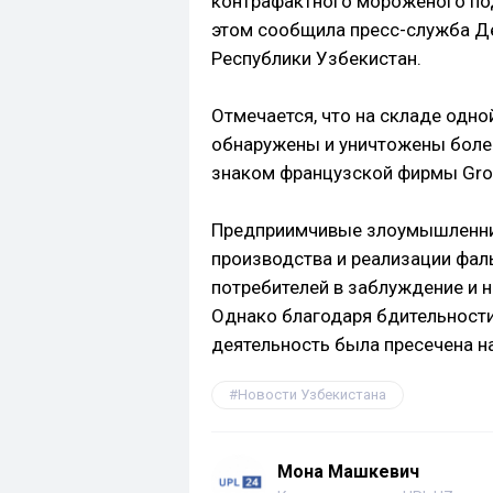
контрафактного мороженого п
этом сообщила пресс-служба Д
Республики Узбекистан.
Отмечается, что на складе одн
обнаружены и уничтожены боле
знаком французской фирмы Grou
Предприимчивые злоумышленник
производства и реализации фал
потребителей в заблуждение и н
Однако благодаря бдительности
деятельность была пресечена на
Новости Узбекистана
Мона Машкевич