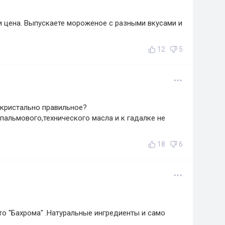
 и цена. Выпускаете мороженое с разными вкусами и
12
5
 кристально правильное?
пальмового,технического масла и к гадалке не
18
6
то "Бахрома" .Натуральные ингредиенты и само