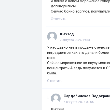
Я понял о каком мороженое говор
договорились!
Сейчас бойко торгуют, покупатели
Ответить
Шахзод
2 августа 2024 19:33
У нас давно нет в продаже отечест
ингредиентов как это делали более 
цене.
Сейчас мороженное по вкусу можно
концентраты.А ведь получается в 
была.
Ответить
Сардобинское Водохра
4 августа 2024 00:05
Шахзод,