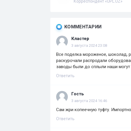
Корреспондент «UPL.UZ»
КОММЕНТАРИИ
Кластер
3 августа 2024 23:08
Все поделка мороженое, шоколад, р
раскурочали распродали оборудован
заводы были до сплыли наши могут 
Ответить
Гость
3 августа 2024 16:46
Сам жри копеечную туфту. Импортно
Ответить