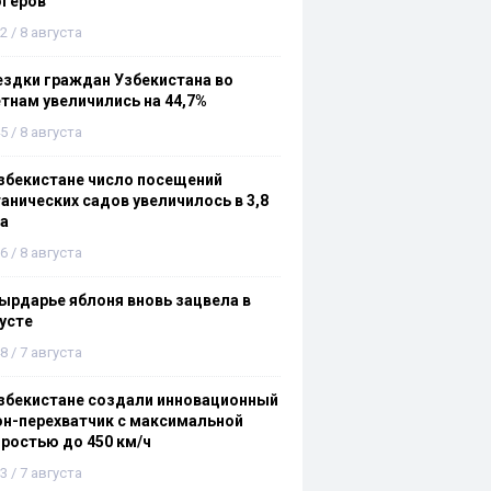
огеров
2 / 8 августа
здки граждан Узбекистана во
тнам увеличились на 44,7%
5 / 8 августа
збекистане число посещений
анических садов увеличилось в 3,8
а
6 / 8 августа
ырдарье яблоня вновь зацвела в
усте
8 / 7 августа
збекистане создали инновационный
н-перехватчик с максимальной
ростью до 450 км/ч
3 / 7 августа