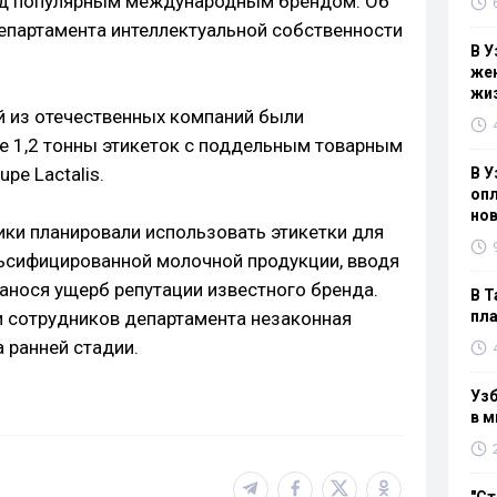
од популярным международным брендом. Об
епартамента интеллектуальной собственности
В У
жен
жи
ой из отечественных компаний были
е 1,2 тонны этикеток с поддельным товарным
pe Lactalis.
В У
опл
нов
и планировали использовать этикетки для
ьсифицированной молочной продукции, вводя
анося ущерб репутации известного бренда.
В Т
 сотрудников департамента незаконная
пла
 ранней стадии.
Узб
в м