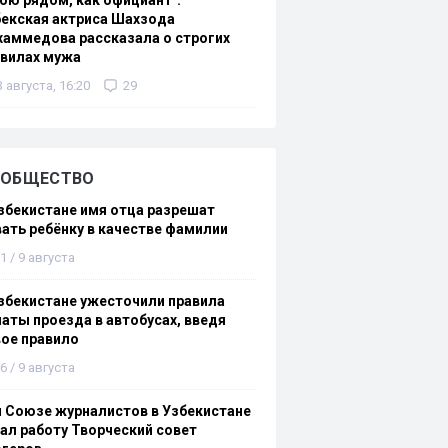
ою рядом, как официант":
екская актриса Шахзода
аммедова рассказала о строгих
авилах мужа
3 августа, 16:20
29
ОБЩЕСТВО
збекистане имя отца разрешат
ать ребёнку в качестве фамилии
1 / 9 августа
збекистане ужесточили правила
аты проезда в автобусах, введя
ое правило
6 / 9 августа
 Союзе журналистов в Узбекистане
ал работу Творческий совет