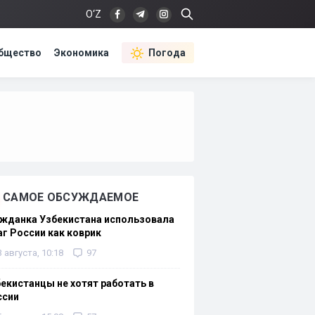
O‘Z
бщество
Экономика
Погода
САМОЕ ОБСУЖДАЕМОЕ
жданка Узбекистана использовала
г России как коврик
3 августа, 10:18
97
екистанцы не хотят работать в
ссии