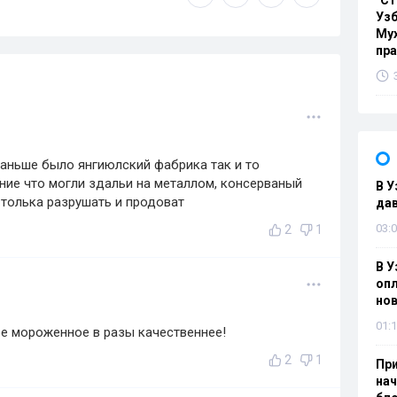
"Ст
Узб
Мух
пр
аньше было янгиюлский фабрика так и то
ие что могли здальи на металлом, консерваный
В У
толька разрушать и продоват
дав
03:0
2
1
В У
опл
нов
01:1
е мороженное в разы качественнее!
2
1
При
нач