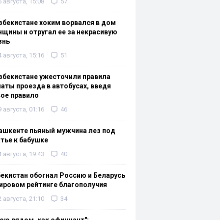
6 августа, 15:08
57
збекистане хоким ворвался в дом
щины и отругал ее за некрасивую
знь
4 августа, 15:16
51
збекистане ужесточили правила
аты проезда в автобусах, введя
ое правило
9 августа, 01:16
46
ашкенте пьяный мужчина лез под
тье к бабушке
4 августа, 19:43
40
екистан обогнал Россию и Беларусь
ировом рейтинге благополучия
2 августа, 21:10
34