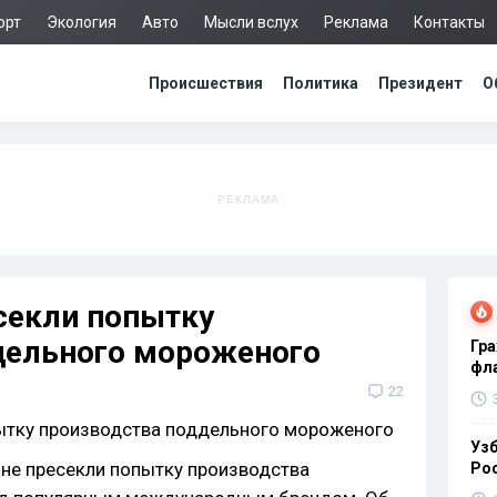
орт
Экология
Авто
Мысли вслух
Реклама
Контакты
Происшествия
Политика
Президент
О
секли попытку
дельного мороженого
Гра
фла
22
Узб
ане пресекли попытку производства
Ро