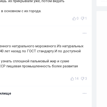
ишь. их прикрывали уже, потом видать
 в основном с их города.
0
1
венного натурального мороженого.Из натуральных
40 лет назад по ГОСТ стандарту.И по доступной
 узнать сплошной пальмовый жир и сухие
СССР пищевая промышленность более развитая
14
3
нилище