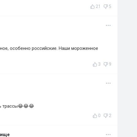
21
5
нное, особенно российские. Наши мороженное
3
9
ь трассы😂😂😂
0
2
лище