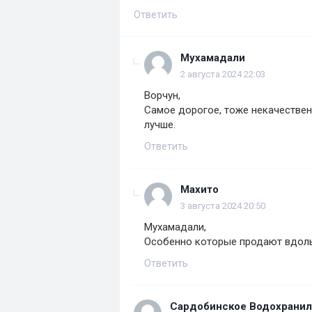
Ответить
Мухамадали
2 августа 2024 22:03
Ворчун,
Самое дорогое, тоже некачестве
лучше.
Ответить
Махито
3 августа 2024 20:50
Мухамадали,
Особенно которые продают вдол
Ответить
Сардобинское Водохрани