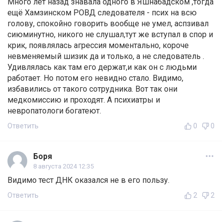
Много лет назад знава́ла одного в Яшнабадском ,тогда
ещё Хамзинском РОВД следователя - псих на всю
голову, спокойно говорить вообще не умел, аспзивал
сиюминутно, никого не слушал,тут же вступал в спор и
крик, появлялась агрессия моментально, короче
невменяемый шизик да и только, а не следователь .
Удивлялась как там его держат,и как он с людьми
работает. Но потом его невидно стало. Видимо,
избавились от такого сотрудника. Вот так они
медкомиссию и проходят. А психиатры и
невропатологи богатеют.
Ответить
0
0
Боря
8 августа 2024 12:35
Видимо тест ДНК оказался не в его пользу.
Ответить
2
2