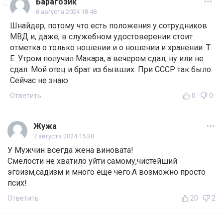
Барагозик
8 августа 2024 18:48
Шнайдер, потому что есть положения у сотрудников
МВД и, даже, в служебном удостоверении стоит
отметка о только ношении и о ношении и хранении. Т.
Е. Утром получил Макара, а вечером сдал, ну или не
сдал. Мой отец и брат из бывших. При СССР так было.
Сейчас не знаю
Ответить
0
0
Жужа
7 августа 2024 15:38
У Мужчин всегда жена виновата!
Смелости не хватило уйти самому,чистейший
эгоизм,садизм и много ещё чего.А возможно просто
псих!
Ответить
20
2