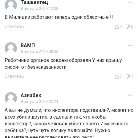
Ташкентец
8 августа 2024 10:38
В Милиции работают теперь одни областные !!
Ответить
4
0
ВАМП
8 августа 2024 08:56
Работники органов совсем оборзели У них крышу
сносит от безнаказанности
Ответить
5
1
Азизбек
8 августа 2024 02:21
А вы не думали, что инспектора подставили?, может их
всех убили другие, а сделали так, что якобы
инспектор?, какой человек убьет своего 7 месячного
ребёнка?, чуть чуть логику включайте. Нужно
внимательнее расследовать это дело!