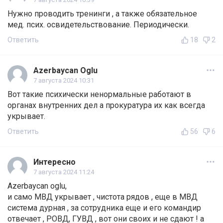
Нужно проводить тренинги , а также обязательное
мед. псих. освидетельствование. Периодически.
Ответить
18
2
Azerbaycan Oglu
7 августа 2024 10:31
Вот такие психически ненормальные работают в
органах внутренних дел а прокуратура их как всегда
укрывает.
Ответить
56
6
Интересно
7 августа 2024 11:24
Azerbaycan oglu,
и само МВД укрывает , чистота рядов , еще в МВД
система дурная , за сотрудника еще и его командир
отвечает , РОВД, ГУВД , вот они своих и не сдают ! а