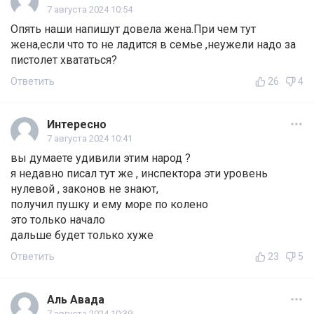
7 августа 2024 10:54
Опять наши напишут довела жена.При чем тут
жена,если что то не ладится в семье ,неужели надо за
пистолет хвататься?
Ответить
26
4
Интересно
7 августа 2024 10:41
вы думаете удивили этим народ ?
я недавно писал тут же , инспектора эти уровень
нулевой , законов не знают,
получил пушку и ему море по колено
это только начало
дальше будет только хуже
Ответить
23
5
Аль Авада
7 августа 2024 10:39