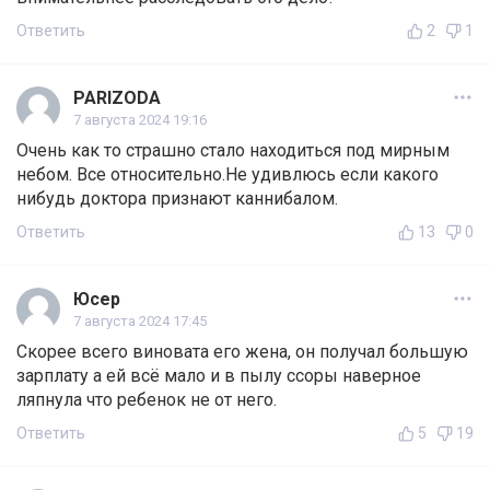
Ответить
2
1
PARIZODA
7 августа 2024 19:16
Очень как то страшно стало находиться под мирным
небом. Все относительно.Не удивлюсь если какого
нибудь доктора признают каннибалом.
Ответить
13
0
Юсер
7 августа 2024 17:45
Скорее всего виновата его жена, он получал большую
зарплату а ей всё мало и в пылу ссоры наверное
ляпнула что ребенок не от него.
Ответить
5
19