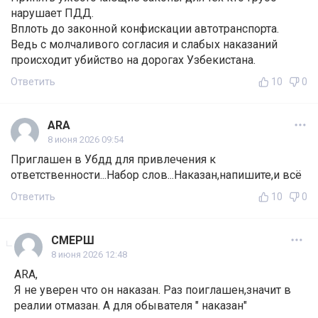
нарушает ПДД.
Вплоть до законной конфискации автотранспорта.
Ведь с молчаливого согласия и слабых наказаний
происходит убийство на дорогах Узбекистана.
Ответить
10
0
ARA
8 июня 2026 09:54
Приглашен в Убдд для привлечения к
ответственности...Набор слов...Наказан,напишите,и всё
Ответить
10
0
СМЕРШ
8 июня 2026 12:48
ARA,
Я не уверен что он наказан. Раз поиглашен,значит в
реалии отмазан. А для обывателя " наказан"