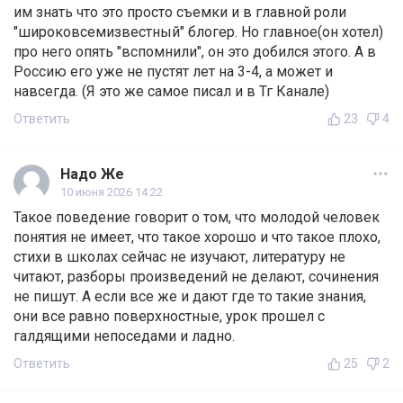
им знать что это просто съемки и в главной роли
"широковсемизвестный" блогер. Но главное(он хотел)
про него опять "вспомнили", он это добился этого. А в
Россию его уже не пустят лет на 3-4, а может и
навсегда. (Я это же самое писал и в Тг Канале)
Ответить
23
4
Надо Же
10 июня 2026 14:22
Такое поведение говорит о том, что молодой человек
понятия не имеет, что такое хорошо и что такое плохо,
стихи в школах сейчас не изучают, литературу не
читают, разборы произведений не делают, сочинения
не пишут. А если все же и дают где то такие знания,
они все равно поверхностные, урок прошел с
галдящими непоседами и ладно.
Ответить
25
2