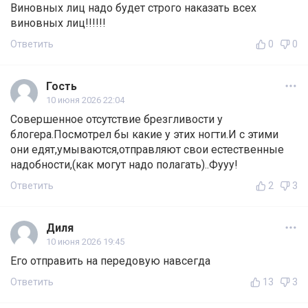
Виновных лиц надо будет строго наказать всех
виновных лиц!!!!!!
Ответить
0
0
Гость
10 июня 2026 22:04
Совершенное отсутствие брезгливости у
блогера.Посмотрел бы какие у этих ногти.И с этими
они едят,умываются,отправляют свои естественные
надобности,(как могут надо полагать)..Фууу!
Ответить
2
3
Диля
10 июня 2026 19:45
Его отправить на передовую навсегда
Ответить
13
3