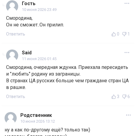
Гость
10 июня 2026 23:49
Смородина,
Он не сможет..Он прилип.
Ответить
0
1
Said
11 июня 2026 01:45
Смородина, очередная ждунка. Приехала пересидеть
и "любить" родину из заграницы.
В странах ЦА русских больше чем граждане стран ЦА
в рашке.
Ответить
3
6
Родственник
10 июня 2026 13:12
ну а как по-другому ещё? только так)