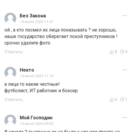
Без Закона
14 июня 2026 11:41
ой , а кто посмел их лица показывать ? не хорошо,
наше государство оберегает покой преступников !
срочно удалите фото
Ответить
8
4
Некто
14 июня 2026 11:16
а лица то какие честные!
футболист, ИТ работник и боксер
Ответить
6
1
Мой Господин
14 июня 2026 09:03
В начале 2 тысячных их не было у нас или просто не