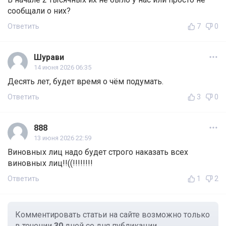
сообщали о них?
Ответить
7
0
Шурави
14 июня 2026 06:35
Десять лет, будет время о чём подумать.
Ответить
3
0
888
13 июня 2026 22:59
Виновных лиц надо будет строго наказать всех
виновных лиц!!((!!!!!!!!
Ответить
1
2
Комментировать статьи на сайте возможно только
в течении
30
дней со дня публикации.