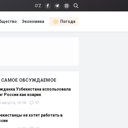
O‘Z
бщество
Экономика
Погода
САМОЕ ОБСУЖДАЕМОЕ
жданка Узбекистана использовала
г России как коврик
3 августа, 10:18
97
екистанцы не хотят работать в
ссии