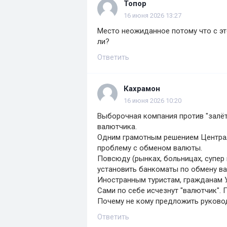
Топор
16 июня 2026 13:27
Место неожиданное потому что с эт
ли?
Ответить
Кахрамон
16 июня 2026 10:20
Выборочная компания против "залё
валютчика.
Одним грамотным решением Центра
проблему с обменом валюты.
Повсюду (рынках, больницах, супер ги
установить банкоматы по обмену в
Иностранным туристам, гражданам 
Сами по себе исчезнут "валютчик". 
Почему не кому предложить руковод
Ответить