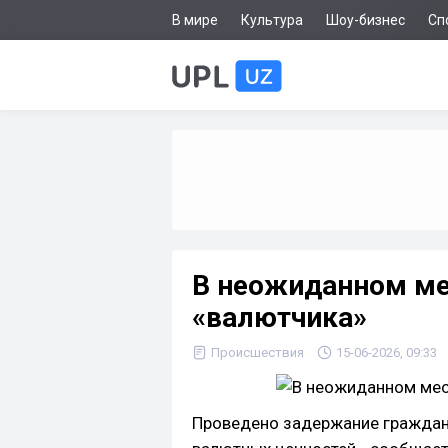
В мире
Культура
Шоу-бизнес
Сп
В неожиданном ме
«валютчика»
Происшествия
15-06-2026, 09:33
Проведено задержание граждани