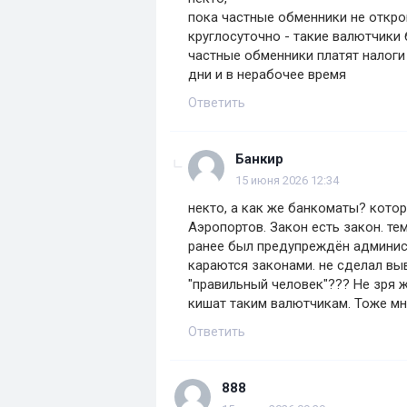
пока частные обменники не откр
круглосуточно - такие валютчики
частные обменники платят налоги
дни и в нерабочее время
Ответить
Банкир
15 июня 2026 12:34
некто, а как же банкоматы? котор
Аэропортов. Закон есть закон. те
ранее был предупреждён админист
караются законами. не сделал выв
"правильный человек"??? Не зря 
кишат таким валютчикам. Тоже мн
Ответить
888