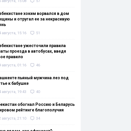
6 августа, 15:08
57
збекистане хоким ворвался в дом
щины и отругал ее за некрасивую
знь
4 августа, 15:16
51
збекистане ужесточили правила
аты проезда в автобусах, введя
ое правило
9 августа, 01:16
46
ашкенте пьяный мужчина лез под
тье к бабушке
4 августа, 19:43
40
екистан обогнал Россию и Беларусь
ировом рейтинге благополучия
2 августа, 21:10
34