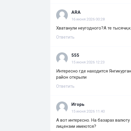
ARA
16 июня 2026 00:28
Хватанули неугодного?А те тысячи,
Ответить
555
15 июня 2026 12:23
Интересно где находится Янгикурга
район открыли
Ответить
Игорь
15 июня 2026 11:40
А вот интересно. На базарах валюту
лицензии имеются?