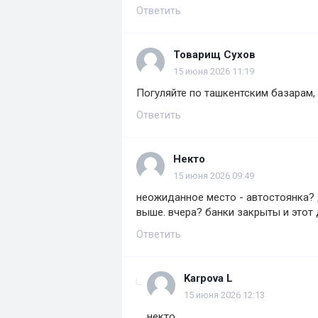
Ответить
Товарищ Сухов
15 июня 2026 11:19
Погуляйте по ташкентским базарам, 
Ответить
Некто
15 июня 2026 09:49
неожиданное место - автостоянка? 
выше. вчера? банки закрыты и этот
Ответить
Karpova L
15 июня 2026 12:13
некто,