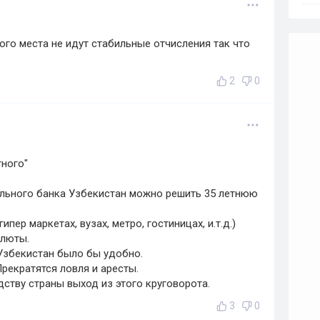
ого места не идут стабильные отчисления так что
2
0
тного"
льного банка Узбекистан можно решить 35 летнюю
пер маркетах, вузах, метро, гостиницах, и.т.д.)
алюты.
Узбекистан было бы удобно.
Прекратятся ловля и аресты.
ству страны выход из этого круговорота.
3
0