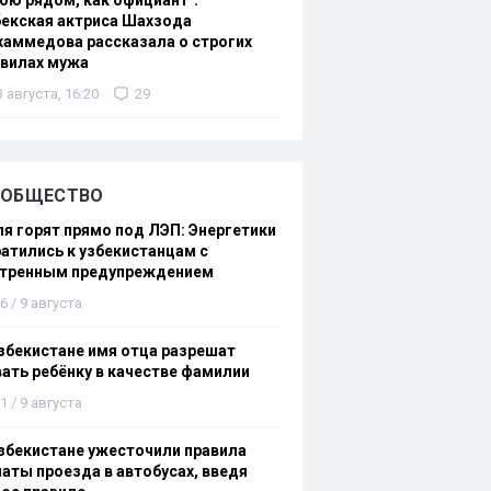
ою рядом, как официант":
екская актриса Шахзода
аммедова рассказала о строгих
авилах мужа
3 августа, 16:20
29
ОБЩЕСТВО
я горят прямо под ЛЭП: Энергетики
атились к узбекистанцам с
стренным предупреждением
6 / 9 августа
збекистане имя отца разрешат
ать ребёнку в качестве фамилии
1 / 9 августа
збекистане ужесточили правила
аты проезда в автобусах, введя