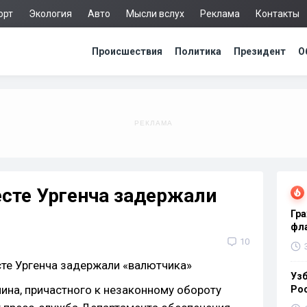
орт
Экология
Авто
Мысли вслух
Реклама
Контакты
Происшествия
Политика
Президент
О
сте Ургенча задержали
Гра
фла
10
Узб
на, причастного к незаконному обороту
Ро