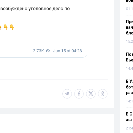
нов
01:1
При
нач
бл
15:2
Пое
Вье
14:4
В У
бот
раз
14:1
В С
авг
21:4