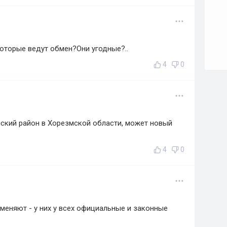
которые ведут обмен?Они угодные?..
4
0
нский район в Хорезмской области, может новый
4
0
 меняют - у них у всех официальные и законные