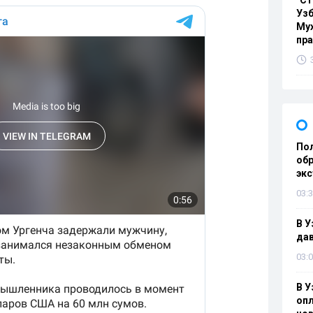
"Ст
Узб
Мух
пр
Пол
обр
эк
03:3
В У
дав
03:0
В У
опл