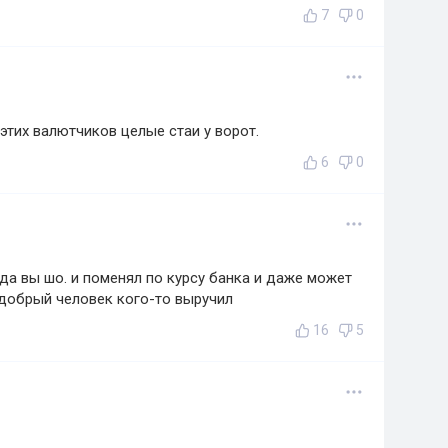
7
0
этих валютчиков целые стаи у ворот.
6
0
да вы шо. и поменял по курсу банка и даже может
 добрый человек кого-то выручил
16
5