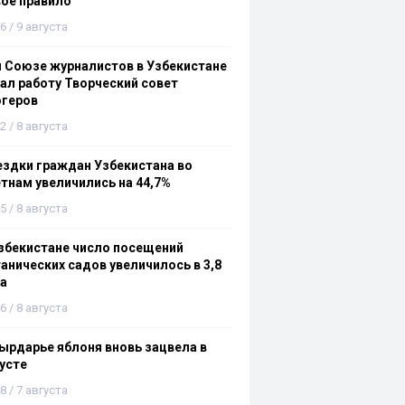
ое правило
6 / 9 августа
 Союзе журналистов в Узбекистане
ал работу Творческий совет
огеров
2 / 8 августа
здки граждан Узбекистана во
тнам увеличились на 44,7%
5 / 8 августа
збекистане число посещений
анических садов увеличилось в 3,8
а
6 / 8 августа
ырдарье яблоня вновь зацвела в
усте
8 / 7 августа