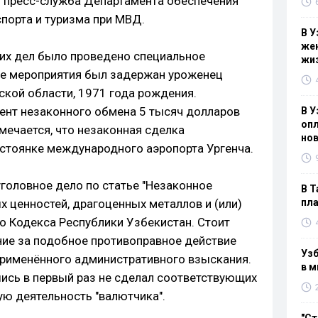
т пресс-служба Департамента обеспечения
порта и туризма при МВД.
В У
жен
их дел было проведено специальное
жи
де мероприятия был задержан уроженец
ской области, 1971 года рождения.
ент незаконного обмена 5 тысяч долларов
В У
опл
мечается, что незаконная сделка
нов
стоянке международного аэропорта Ургенча.
головное дело по статье "Незаконное
В Т
 ценностей, драгоценных металлов и (или)
пла
о Кодекса Республики Узбекистан. Стоит
ание за подобное противоправное действие
Узб
 применённого административного взыскания.
в м
ись в первый раз не сделал соответствующих
ю деятельность "валютчика".