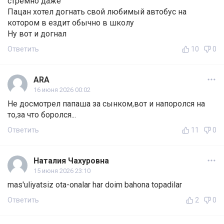
стремно даже
Пацан хотел догнать свой любимый автобус на
котором в ездит обычно в школу
Ну вот и догнал
Ответить
10
0
ARA
16 июня 2026 00:02
Не досмотрел папаша за сынком,вот и напоролся на
то,за что боролся...
Ответить
11
0
Наталия Чахуровна
15 июня 2026 23:10
mas'uliyatsiz ota-onalar har doim bahona topadilar
Ответить
2
0