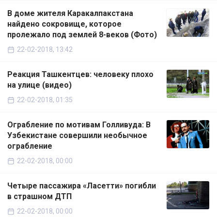
В доме жителя Каракалпакстана
найдено сокровище, которое
пролежало под землей 8-веков (Фото)
22-02-2018, 13:42
Реакция Ташкентцев: человеку плохо
на улице (видео)
22-02-2018, 01:35
Ограбление по мотивам Голливуда: В
Узбекистане совершили необычное
ограбление
22-02-2018, 00:00
Четыре пассажира «Ласетти» погибли
в страшном ДТП
22-02-2018, 00:00