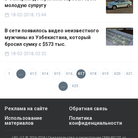
молодую супругу
18-02-2018, 15:44
В сети появилось видео неизвестного
мужчины из Узбекистана, который
бросил сумку с $573 тыс.
18-02-2018, 02:32
1
...
613
614
615
616
617
618
619
620
621
...
625
Реклама на сайте
Обратная связь
Использование
Политика
материалов
конфиденциальности
UPL.UZ © 2016-2024 | Свидетельство о регистрации СМИ №1231 от