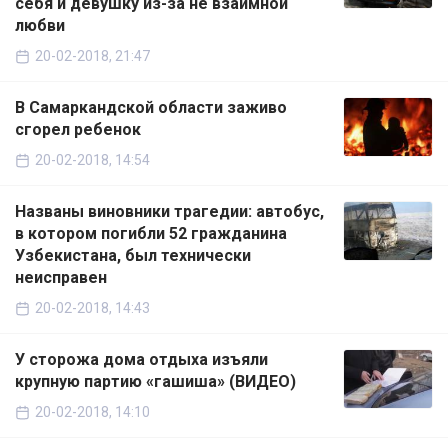
себя и девушку из-за не взаимной
любви
20-02-2018, 21:47
В Самаркандской области заживо
сгорел ребенок
20-02-2018, 14:54
Названы виновники трагедии: автобус,
в котором погибли 52 гражданина
Узбекистана, был технически
неисправен
20-02-2018, 14:43
У сторожа дома отдыха изъяли
крупную партию «гашиша» (ВИДЕО)
20-02-2018, 14:10